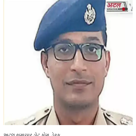
અટલ સમાચાર ડોટ કોમ, ડેસ્ક