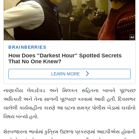
નાણાકીય લેવડદેવડ અને મિલકત સહિતના બાબતે પૂછપરછ
અધિકારી અને તેના સાળની પૂછપરછ કરવામાં આવી હતી. દિવસભર
ચાલેલી કાર્યવાહીના કારણે આ ઘટના સમગ્ર પોલીસ બેડામાં ચર્ચાનો
વિષય બન્યો હતો.
શેરબજારના ભાવોમાં કુત્રિમ ઉછાળા પ્રકરણમાં આઇપીએસ હોવાની