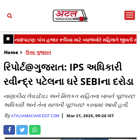
Home
ઉત્તર ગુજરાત
રિપોર્ટ@ગુજરાત: IPS અધિકારી
રવીન્દ્ર પટેલના ઘરે SEBIના દરોડા
નાણાકીય લેવડદેવડ અને મિલકત સહિતના બાબતે પૂછપરછ
અધિકારી અને તેના સાળની પૂછપરછ કરવામાં આવી હતી.
By
Mar 21, 2025, 09:26 IST
ATALSAMACHAR DOT COM