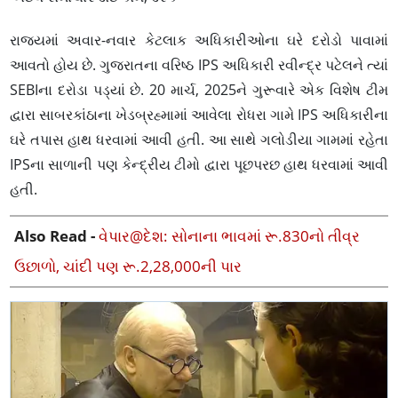
રાજ્યમાં અવાર-નવાર કેટલાક અધિકારીઓના ઘરે દરોડો પાવામાં
આવતો હોય છે. ગુજરાતના વરિષ્ઠ IPS અધિકારી રવીન્દ્ર પટેલને ત્યાં
SEBIના દરોડા પડ્યાં છે. 20 માર્ચ, 2025ને ગુરૂવારે એક વિશેષ ટીમ
દ્વારા સાબરકાંઠાના ખેડબ્રહ્મામાં આવેલા રોધરા ગામે IPS અધિકારીના
ઘરે તપાસ હાથ ધરવામાં આવી હતી. આ સાથે ગલોડીયા ગામમાં રહેતા
IPSના સાળાની પણ કેન્દ્રીય ટીમો દ્વારા પૂછપરછ હાથ ધરવામાં આવી
હતી.
Also Read -
વેપાર@દેશ: સોનાના ભાવમાં રૂ.830નો તીવ્ર
ઉછાળો, ચાંદી પણ રૂ.2,28,000ની પાર