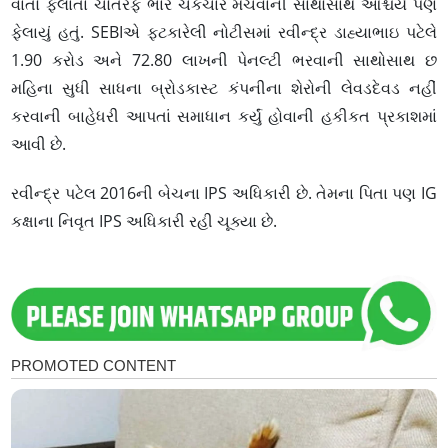
વાતો ફેલાતાં ચોતરફ ભારે ચકચાર મચવાની સાથોસાથ આશ્ચર્ય પણ
ફેલાયું હતું. SEBIએ ફટકારેલી નોટીસમાં રવીન્દ્ર ડાહ્યાભાઇ પટેલે
1.90 કરોડ અને 72.80 લાખની પેનલ્ટી ભરવાની સાથોસાથ છ
મહિના સુધી સાધના બ્રોડકાસ્ટ કંપનીના શેરોની લેવડદેવડ નહીં
કરવાની બાહેધરી આપતાં સમાધાન કર્યું હોવાની હકીકત પ્રકાશમાં
આવી છે.
રવીન્દ્ર પટેલ 2016ની બેચના IPS અધિકારી છે. તેમના પિતા પણ IG
કક્ષાના નિવૃત IPS અધિકારી રહી ચૂક્યા છે.