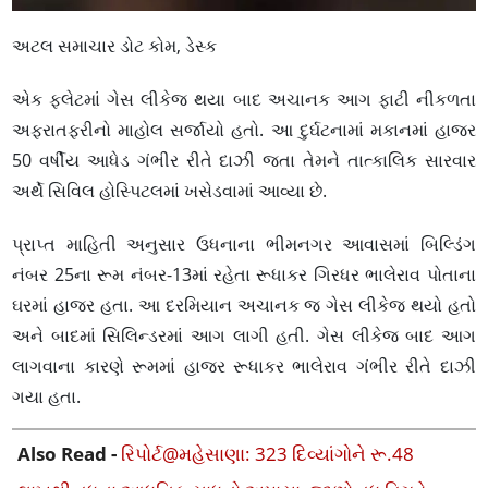
અટલ સમાચાર ડોટ કોમ, ડેસ્ક
એક ફ્લેટમાં ગેસ લીકેજ થયા બાદ અચાનક આગ ફાટી નીકળતા
અફરાતફરીનો માહોલ સર્જાયો હતો. આ દુર્ઘટનામાં મકાનમાં હાજર
50 વર્ષીય આધેડ ગંભીર રીતે દાઝી જતા તેમને તાત્કાલિક સારવાર
અર્થે સિવિલ હોસ્પિટલમાં ખસેડવામાં આવ્યા છે.
પ્રાપ્ત માહિતી અનુસાર ઉધનાના ભીમનગર આવાસમાં બિલ્ડિંગ
નંબર 25ના રૂમ નંબર-13માં રહેતા રૂધાકર ગિરધર ભાલેરાવ પોતાના
ઘરમાં હાજર હતા. આ દરમિયાન અચાનક જ ગેસ લીકેજ થયો હતો
અને બાદમાં સિલિન્ડરમાં આગ લાગી હતી. ગેસ લીકેજ બાદ આગ
લાગવાના કારણે રૂમમાં હાજર રૂધાકર ભાલેરાવ ગંભીર રીતે દાઝી
ગયા હતા.
Also Read -
રિપોર્ટ@મહેસાણા: 323 દિવ્યાંગોને રૂ.48