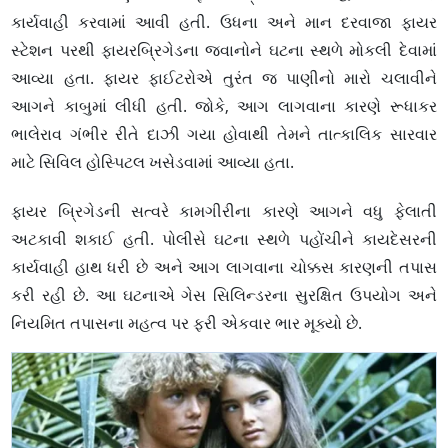
કાર્યવાહી કરવામાં આવી હતી. ઉધના અને માન દરવાજા ફાયર
સ્ટેશન પરથી ફાયરબ્રિગેડના જવાનોને ઘટના સ્થળે મોકલી દેવામાં
આવ્યા હતા. ફાયર ફાઈટરોએ તુરંત જ પાણીનો મારો ચલાવીને
આગને કાબુમાં લીધી હતી. જોકે, આગ લાગવાના કારણે રૂધાકર
ભાલેરાવ ગંભીર રીતે દાઝી ગયા હોવાથી તેમને તાત્કાલિક સારવાર
માટે સિવિલ હોસ્પિટલ ખસેડવામાં આવ્યા હતા.
ફાયર બ્રિગેડની સત્વરે કામગીરીના કારણે આગને વધુ ફેલાતી
અટકાવી શકાઈ હતી. પોલીસે ઘટના સ્થળે પહોંચીને કાયદેસરની
કાર્યવાહી હાથ ધરી છે અને આગ લાગવાના ચોક્કસ કારણની તપાસ
કરી રહી છે. આ ઘટનાએ ગેસ સિલિન્ડરના સુરક્ષિત ઉપયોગ અને
નિયમિત તપાસના મહત્વ પર ફરી એકવાર ભાર મૂક્યો છે.