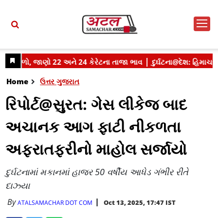
Home
ઉત્તર ગુજરાત
રિપોર્ટ@સુરત: ગેસ લીકેજ બાદ
અચાનક આગ ફાટી નીકળતા
અફરાતફરીનો માહોલ સર્જાયો
દુર્ઘટનામાં મકાનમાં હાજર 50 વર્ષીય આધેડ ગંભીર રીતે
દાઝ્યા
By
Oct 13, 2025, 17:47 IST
ATALSAMACHAR DOT COM