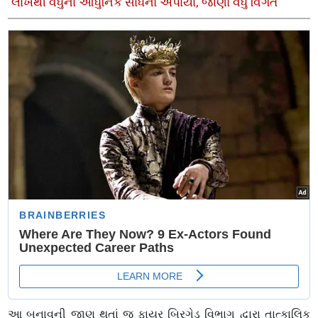
લાખથી વધુના આધુનિક સાધનો અપાયા, જાણો વધુ વિગતે
આ બનાવની જાણ થતાં જ ફાયર બ્રિગેડ વિભાગ દ્વારા તાત્કાલિક