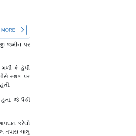
ાનજી જમીન પર
 મળી કે હેપી
લીસે સ્થળ પર
 હતી.
હતા. જે પૈકી
ી આપઘાત કરેલો
ાલ તપાસ ચાલુ