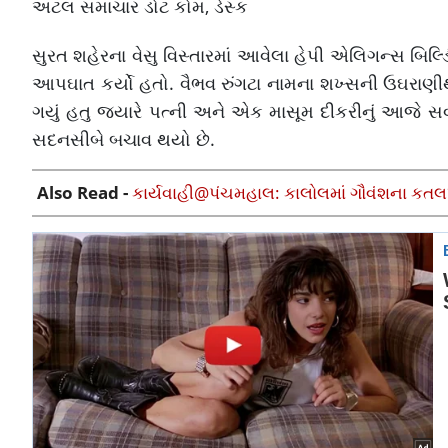
અટલ સમાચાર ડોટ કોમ, ડેસ્ક
સુરત શહેરના વેસુ વિસ્તારમાં આવેલા હેપી એલિગન્સ બિલ્ડ
આપઘાત કર્યો હતો. વૈભવ રુંગટા નામના શખ્સની ઉઘરાણીથી 
ગયું હતુ જ્યારે પત્ની અને એક માસૂમ દીકરીનું આજે સવા
સદનસીબે બચાવ થયો છે.
Also Read -
કાર્યવાહી@પંચમહાલ: કાલોલમાં ગૌવંશના કતલખ