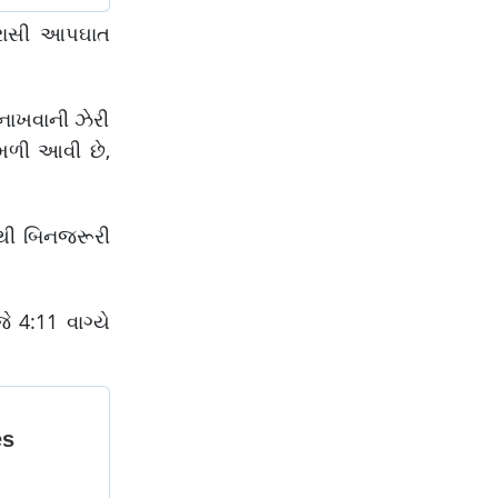
્રાસી આપઘાત
 નાખવાની ઝેરી
 મળી આવી છે,
્ડથી બિનજરૂરી
ે 4:11 વાગ્યે