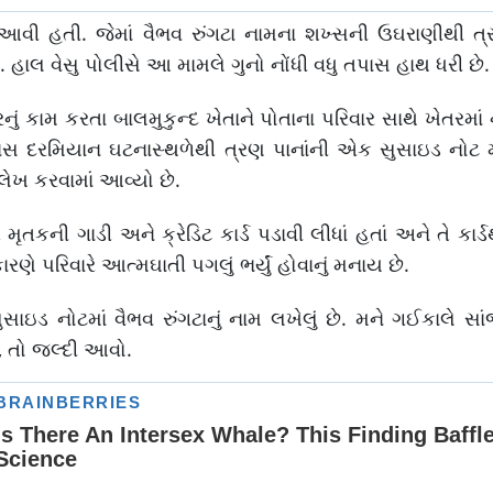
વી હતી. જેમાં વૈભવ રુંગટા નામના શખ્સની ઉઘરાણીથી ત
છે. હાલ વેસુ પોલીસે આ મામલે ગુનો નોંધી વધુ તપાસ હાથ ધરી છે.
રનું કામ કરતા બાલમુકુન્દ ખેતાને પોતાના પરિવાર સાથે ખેતરમાં
પાસ દરમિયાન ઘટનાસ્થળેથી ત્રણ પાનાંની એક સુસાઇડ નોટ
લેખ કરવામાં આવ્યો છે.
તકની ગાડી અને ક્રેડિટ કાર્ડ પડાવી લીધાં હતાં અને તે કાર
 પરિવારે આત્મઘાતી પગલું ભર્યું હોવાનું મનાય છે.
સાઇડ નોટમાં વૈભવ રુંગટાનું નામ લખેલું છે. મને ગઈકાલે સાંજ
, તો જલ્દી આવો.