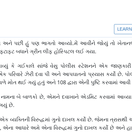
લ્યા અને પછી હું પણ ભાગતો આવ્યો.મેં આવીને જોયું તો ખેત
 ફટાફટ બધાને ગ્રીન લીફ હોસ્પિટલ લઈ ગયા.
યું કે ગઈકાલે સાંજે વેસુ પોલીસ સ્ટેશનને એક જાણકારી
 એક પરિવારે ઝેરી દવા પી અને આપઘાતનો પ્રયાસ કર્યો છે. પો
્થળે મોત થઈ ગયું હતું અને 108 દ્વારા એની પુષ્ટિ કરવામાં આવી
ી નામના બે બાળકો છે, એમને દવાખાને એડમિટ કરવામાં આવ્યા 
યું છે.
એક વ્યક્તિની વિરુદ્ધમાં ગુનો દાખલ કર્યો છે. જેમના ત્રાસથ
એના આધારે અમે એના વિરુદ્ધમાં ગુનો દાખલ કર્યો છે અને હ