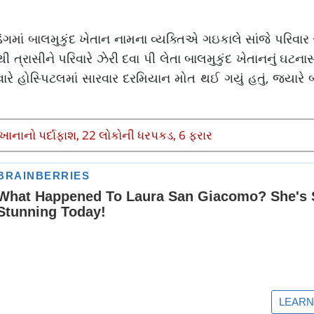
િંગમાં બાલમુકુંદ ખેતાન નામના વ્યક્તિએ ગઇકાલે સાંજે પરિવાર
ત્રાસીને પરિવારે ઝેરી દવા પી લેતા બાલમુકુંદ ખેતાનનું ઘટન
રે હોસ્પિટલમાં સારવાર દરમિયાન મોત થઈ ગયું હતું, જ્યારે
ાનાનો પર્દાફાશ, 22 લોકોની ધરપકડ, 6 ફરાર