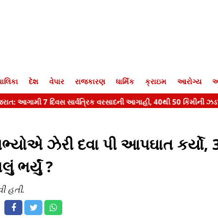
ાલિકા
દેશ
વેપાર
રાજકારણ
ધાર્મિક
ક્રાઇમ
આરોગ્ય
આ
ભ્યોએ ઝેરી દવા પી આપઘાત કર્યો, 
 ભર્યું ?
વી હતી.