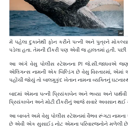
મેં પહેલા દુકાનેથી ફોન કરીને પત્ની અને પુત્રને મોક
પડેલા હતા. તેમની દીકરી પણ એવી જ હાલતમાં હતી. પછી
આ અંગે વેસુ પોલીસ સ્ટેશનના PI જે.સી.જાધવએ જણાવ્
એલિગન્સ નામની એક બિલ્ડિંગ છે વેસુ વિસ્તારમાં, એમાં
પહોંચી જોયું તો બાલમુકુંદ ખેતાન નામના વ્યક્તિનું ઘટનાસ
બાદમાં એમના પત્ની પ્રિયંકાબેન અને ભવ્યા અને પાર્થવ
પ્રિયંકાબેન અને મોટી દીકરીનું આજે સવારે અવસાન થઈ ગ
આ બાબતે અમે વેસુ પોલીસ સ્ટેશનમાં વૈભવ રૂંગટા નામના 
છે એવી એક સુસાઈડ નોટ એમના પરિવારજનોને મળેલી છે, 