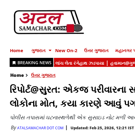
Home
ગુજરાત
New On-2
ઉત્તર ગુજરાત
મહાનગર પ
Home
ઉત્તર ગુજરાત
રિપોર્ટ@સુરત: એકજ પરીવારના સ
લોકોના મોત, કયા કારણે આવું પગલું
પોલીસ તપાસમાં ઘટનાસ્થળેથી એક સુસાઇડ નોટ મળી આ
By
Updated: Feb 25, 2026, 12:21 IST
ATALSAMACHAR DOT COM