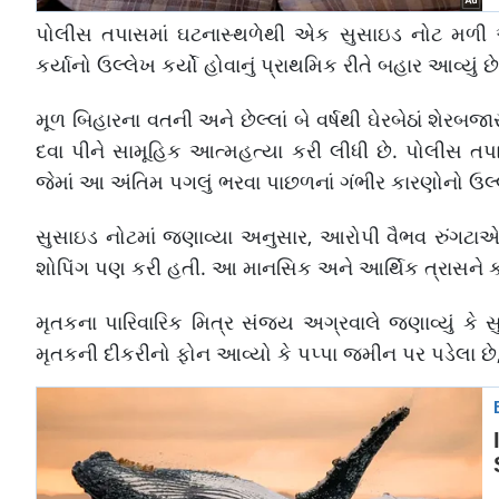
પોલીસ તપાસમાં ઘટનાસ્થળેથી એક સુસાઇડ નોટ મળી આ
કર્યાનો ઉલ્લેખ કર્યો હોવાનું પ્રાથમિક રીતે બહાર આવ્યું 
મૂળ બિહારના વતની અને છેલ્લાં બે વર્ષથી ઘેરબેઠાં શેરબજા
દવા પીને સામૂહિક આત્મહત્યા કરી લીધી છે. પોલીસ ત
જેમાં આ અંતિમ પગલું ભરવા પાછળનાં ગંભીર કારણોનો ઉલ્
સુસાઇડ નોટમાં જણાવ્યા અનુસાર, આરોપી વૈભવ રુંગટાએ મૃ
શોપિંગ પણ કરી હતી. આ માનસિક અને આર્થિક ત્રાસને કારણે
મૃતકના પારિવારિક મિત્ર સંજ્ય અગ્રવાલે જણાવ્યું કે સુ
મૃતકની દીકરીનો ફોન આવ્યો કે પપ્પા જમીન પર પડેલા છે