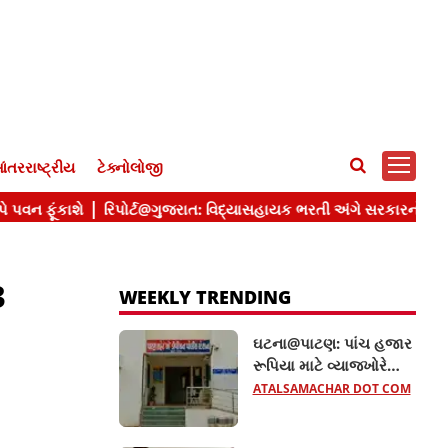
ંતરરાષ્ટ્રીય
ટેક્નોલોજી
3
WEEKLY TRENDING
ઘટના@પાટણ: પાંચ હજાર
રૂપિયા માટે વ્યાજખોરે
મહિલાને જીવતી સળગાવી,
ATALSAMACHAR DOT COM
જાણો વધુ