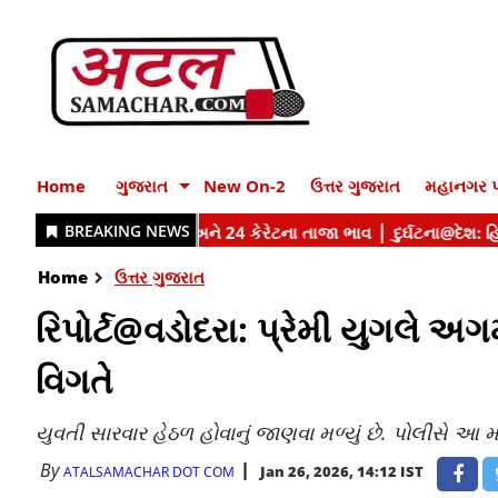
Home
ગુજરાત
New On-2
ઉત્તર ગુજરાત
મહાનગર પ
Home
ઉત્તર ગુજરાત
રિપોર્ટ@વડોદરા: પ્રેમી યુગલે અ
વિગતે
યુવતી સારવાર હેઠળ હોવાનું જાણવા મળ્યું છે. પોલીસે આ 
By
Jan 26, 2026, 14:12 IST
ATALSAMACHAR DOT COM