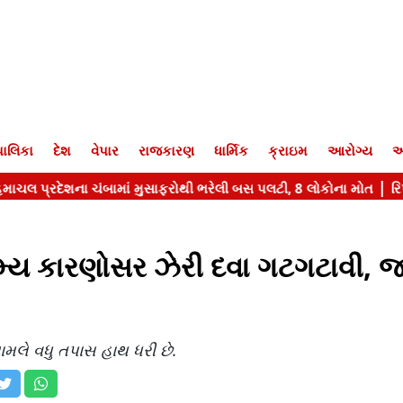
ાલિકા
દેશ
વેપાર
રાજકારણ
ધાર્મિક
ક્રાઇમ
આરોગ્ય
આ
ગમ્ય કારણોસર ઝેરી દવા ગટગટાવી, જ
મામલે વધુ તપાસ હાથ ધરી છે.