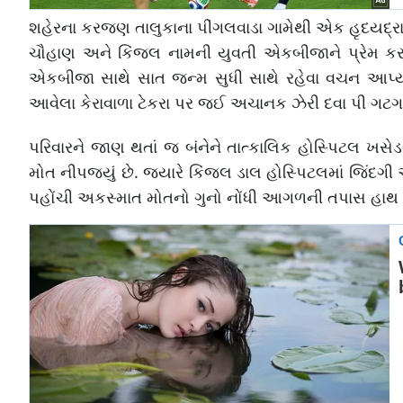
શહેરના કરજણ તાલુકાના પીંગલવાડા ગામેથી એક હૃદયદ્રાવ
ચૌહાણ અને કિંજલ નામની યુવતી એકબીજાને પ્રેમ કરતા
એકબીજા સાથે સાત જન્મ સુધી સાથે રહેવા વચન આપ્યા
આવેલા કેરાવાળા ટેકરા પર જઈ અચાનક ઝેરી દવા પી ગટગટાવી
પરિવારને જાણ થતાં જ બંનેને તાત્કાલિક હોસ્પિટલ ખસે
મોત નીપજ્યું છે. જ્યારે કિંજલ ડાલ હોસ્પિટલમાં જિંદ
પહોંચી અકસ્માત મોતનો ગુનો નોંધી આગળની તપાસ હાથ ધરી 