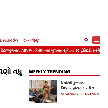
ંતરરાષ્ટ્રીય
ટેક્નોલોજી
ાણો વધુ
WEEKLY TRENDING
રિપોર્ટ@ગુજરાત:
વિદ્યાસહાયક ભરતી અંગે
સરકારનો મોટો નિર્ણય,
ATALSAMACHAR DOT COM
TET-1 પાસ ઉમેદવારોને
મોટી રાહત