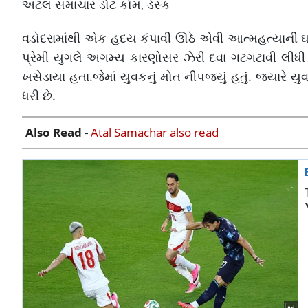
અટલ સમાચાર ડોટ કોમ, ડેસ્ક
વડોદરામાંથી એક હદય કંપાવી ઊઠે એવી આત્મહત્યાની ઘટ
પ્રેમી યુગલે અગમ્ય કારણોસર ઝેરી દવા ગટગટાવી લીધી હ
ખસેડાયા હતા.જેમાં યુવકનું મોત નીપજ્યું હતું. જ્યારે 
ધરી છે.
Also Read -
Atal Samachar also read