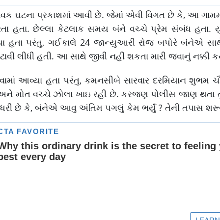
ક ઘટના પ્રકાશમાં આવી છે. જેમાં એવી વિગત છે કે, આ ગામમા
 હતા. છેલ્લા કેટલાક સમય બંને વચ્ચે પ્રેમ સંબંધ હતા.
 હતા પરંતુ, ગઈકાલે 24 જાન્યુઆરી રોજ બપોરે બંનેએ સા
 લીધી હતી. આ સાથે જીવી નહીં શકતા મારી જવાનું નક્કી કર્યું
ડવામાં આવ્યા હતા પરંતુ, કમનસીબે સારવાર દરમિયાન શુભમ ચ
ગી અને મોત વચ્ચે ઝોલા ખાઇ રહી છે. કરજણ પોલીસ જાણ થતા ત
છે કે, બંનેએ આવુ અંતિમ પગલું કેમ ભર્યું ? તેની તપાસ શરૂ