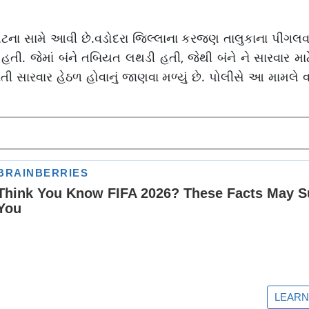
ના સામે આવી છે.વડોદરા જિલ્લાના કરજણ તાલુકાના પીંગલવાડ
તી. જેમાં બંને તબિયત લથડી હતી, જેથી બંને ને સારવાર માટે
યુવતી સારવાર હેઠળ હોવાનું જાણવા મળ્યું છે. પોલીસે આ મામલે