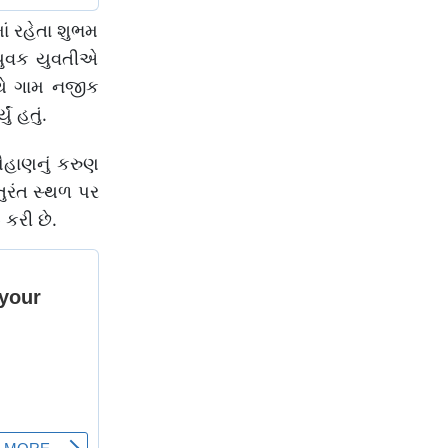
ં રહેતા શુભમ
 યુવક યુવતીએ
થે ગામ નજીક
 હતું.
ૌહાણનું કરુણ
ુરંત સ્થળ પર
 કરી છે.