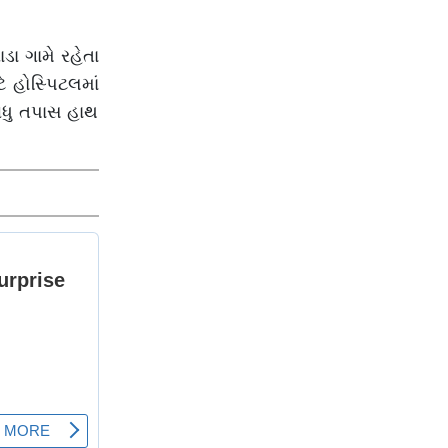
જાણો વધુ
ા ગામે રહેતા
 હોસ્પિટલમાં
 વધુ તપાસ હાથ