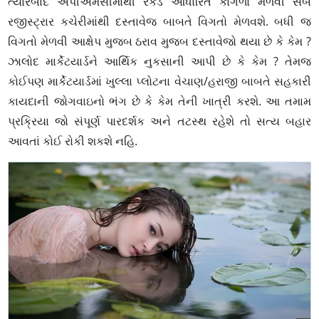
ત્યારબાદ એપીએમસીમાંથી રેકર્ડ આધારિત કાગળો મેળવી સબ
રજીસ્ટ્રાર કચેરીમાંથી દસ્તાવેજ બાબતે વિગતો મેળવશે. બધી જ
વિગતો મેળવી આક્ષેપ મુજબ ઠરાવ મુજબ દસ્તાવેજો થયા છે કે કેમ ?
ઝાલોદ માર્કેટયાર્ડને આર્થિક નુકસાની આપી છે કે કેમ ? તેમજ
કોઈપણ માર્કેટયાર્ડમાં ખુલ્લા પ્લોટના વેચાણ/હરાજી બાબતે સહકારી
કાયદાની જોગવાઇનો ભંગ છે કે કેમ તેની ખાત્રી કરશે. આ તમામ
પ્રક્રિયા જો સંપૂર્ણ પારદર્શક અને તટસ્થ રહેશે તો સત્ય બહાર
આવતાં કોઈ રોકી શકશે નહિ.