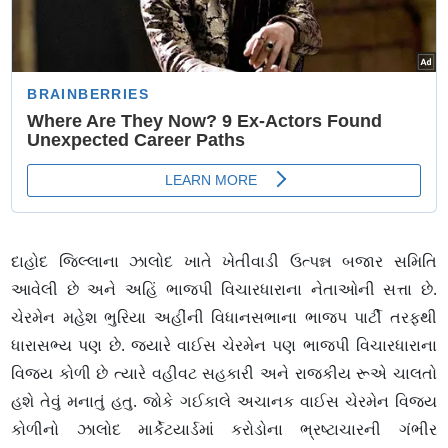
દાહોદ જિલ્લાના ઝાલોદ ખાતે ખેતીવાડી ઉત્પન્ન બજાર સમિતિ
આવેલી છે અને અહિં ભાજપી વિચારધારાના નેતાઓની સત્તા છે.
ચેરમેન મહેશ ભુરિયા અહીંની વિધાનસભાના ભાજપ પાર્ટી તરફથી
ધારાસભ્ય પણ છે. જ્યારે વાઈસ ચેરમેન પણ ભાજપી વિચારધારાના
વિજય કોળી છે ત્યારે વહીવટ સહકારી અને રાજકીય રૂએ ચાલતો
હશે તેવું મનાતું હતુ. જોકે ગઈકાલે અચાનક વાઈસ ચેરમેન વિજય
કોળીનો ઝાલોદ માર્કેટયાર્ડમાં કરોડોના ભ્રષ્ટાચારની ગંભીર