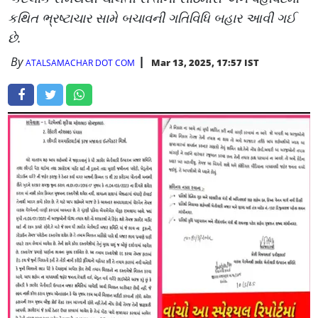
કથિત ભ્રષ્ટાચાર સામે બચાવની ગતિવિધિ બહાર આવી ગઈ
છે.
By
Mar 13, 2025, 17:57 IST
ATALSAMACHAR DOT COM