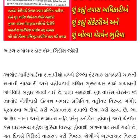
અટલ સમાચાર ડોટ કોમ, ગિરીશ જોશી
ઝાલોદ માર્કેટયાર્ડના સત્તાધીશો વચ્ચે છેલ્લા કેટલાક સમયથી ચાલતી
સત્તાની સાઠમારી અને વહીવટમાં કથિત ભ્રષ્ટાચાર સામે બચાવની
ગતિવિધિ બહાર આવી ગઈ છે. ઘણા સમયથી ખુદ વાઈસ ચેરમેન જ
ઝાલોદ ખેતીવાડી ઉત્પન્ન બજાર સમિતિના વહીવટ વિરુદ્ધ ગંભીર
પ્રકારના આક્ષેપો કરી ચોંકાવનારા સવાલો ઉભા કરી રહ્યા છે. આ
આક્ષેપ નાના અને સામાન્ય નહિ પરંતુ કરોડોના હોવાનું અને ચેરમેન
કમ ધારાસભ્ય મહેશ ભુરિયા વિરુદ્ધ હોવાથી ખળભળાટ મચી ગયો છે.
ગત દિવસે વિડિયો વાયરલ કરી વિજય કોળીએ ભ્રષ્ટાચાર વિરુદ્ધ