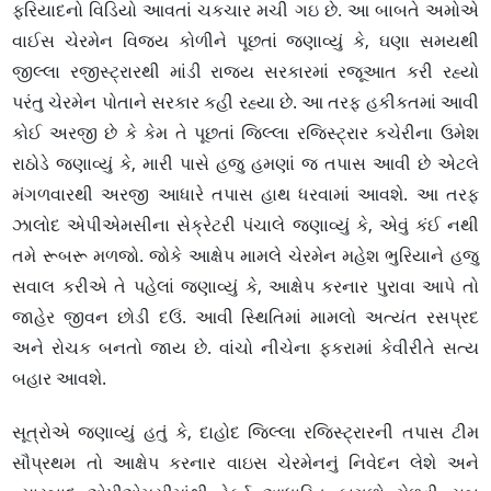
ફરિયાદનો વિડિયો આવતાં ચકચાર મચી ગઇ છે. આ બાબતે અમોએ
વાઈસ ચેરમેન વિજય કોળીને પૂછતાં જણાવ્યું કે, ઘણા સમયથી
જીલ્લા રજીસ્ટ્રારથી માંડી રાજ્ય સરકારમાં રજૂઆત કરી રહ્યો
પરંતુ ચેરમેન પોતાને સરકાર કહી રહ્યા છે. આ તરફ હકીકતમાં આવી
કોઈ અરજી છે કે કેમ તે પૂછતાં જિલ્લા રજિસ્ટ્રાર કચેરીના ઉમેશ
રાઠોડે જણાવ્યું કે, મારી પાસે હજુ હમણાં જ તપાસ આવી છે એટલે
મંગળવારથી અરજી આધારે તપાસ હાથ ધરવામાં આવશે. આ તરફ
ઝાલોદ એપીએમસીના સેક્રેટરી પંચાલે જણાવ્યું કે, એવું કંઈ નથી
તમે રૂબરૂ મળજો. જોકે આક્ષેપ મામલે ચેરમેન મહેશ ભુરિયાને હજુ
સવાલ કરીએ તે પહેલાં જણાવ્યું કે, આક્ષેપ કરનાર પુરાવા આપે તો
જાહેર જીવન છોડી દઉં. આવી સ્થિતિમાં મામલો અત્યંત રસપ્રદ
અને રોચક બનતો જાય છે. વાંચો નીચેના ફકરામાં કેવીરીતે સત્ય
બહાર આવશે.
સૂત્રોએ જણાવ્યું હતું કે, દાહોદ જિલ્લા રજિસ્ટ્રારની તપાસ ટીમ
સૌપ્રથમ તો આક્ષેપ કરનાર વાઇસ ચેરમેનનું નિવેદન લેશે અને