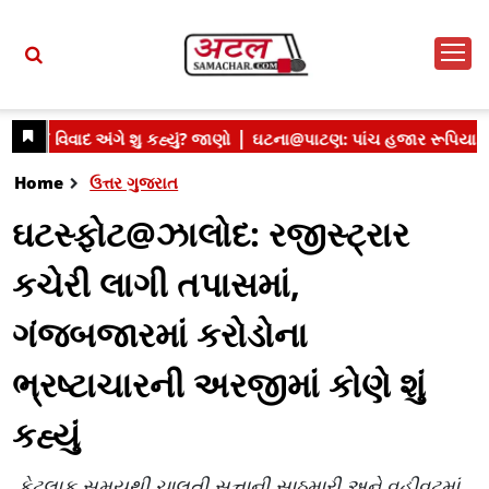
Home
ઉત્તર ગુજરાત
ઘટસ્ફોટ@ઝાલોદ: રજીસ્ટ્રાર
કચેરી લાગી તપાસમાં,
ગંજબજારમાં કરોડોના
ભ્રષ્ટાચારની અરજીમાં કોણે શું
કહ્યું
કેટલાક સમયથી ચાલતી સત્તાની સાઠમારી અને વહીવટમાં