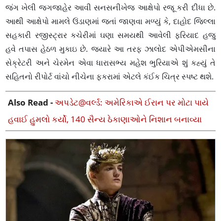
જંગ ખેલી જગજાહેર આવી સનસનીખેજ આક્ષેપો રજૂ કરી દીધા છે.
આથી આક્ષેપો મામલે ઉંડાણમાં જતાં જાણવા મળ્યું કે, દાહોદ જિલ્લા
સહકારી રજીસ્ટ્રાર કચેરીમાં ઘણા સમયથી આવેલી ફરિયાદ હજુ
હવે તપાસ હેઠળ મુકાઇ છે. જ્યારે આ તરફ ઝાલોદ એપીએમસીના
સેક્રેટરી અને ચેરમેન એવા ધારાસભ્ય મહેશ ભુરિયાએ શું કહ્યું તે
સહિતનો રીપોર્ટ વાંચો નીચેના ફકરામાં એટલે કંઈક ચિત્ર સ્પષ્ટ થશે.
Also Read -
અપડેટ@વર્લ્ડ: અમેરિકાએ ઈરાન પર મોટા પાયે
હવાઈ હુમલો કર્યો, 140 સૈન્ય ઠેકાણાઓને નિશાન બનાવ્યા