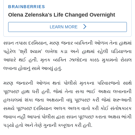
સઘન તપાસ દરમિયાન, મરણ જનાર વ્યક્તિની ઓળખ તેના હાથમાં
પહેરેલ 'શ્રી શ્યામ' લખેલા કડા અને હાથમાં રહેલી ઘડિયાળના
આધારે થઈ હતી. મૃતક વ્યક્તિ ઝાલોદના કારઠ મુકામનો રોયલ
લબાના હોવાનું સામે આવ્યું હતું.
મરણ જનારની ઓળખ થતાં પોલીસે મૃતકના પરિવારજનો સાથે
પૂછપરછ હાથ ધરી હતી. જેમાં તેના સગા ભાઈ અક્ષય લબાનાની
હલચલમાં શંકા જતા અક્ષયની વધુ પૂછપરછ કરી જેમાં શરૂઆતી
સમયે પૂછપરછ દરમિયાન અલગ અલગ વાતો કરી કોઈ સંતોષકારક
જવાબ નહીં આપતાં પોલીસ દ્વારા સઘન પૂછપરછ કરાતા અક્ષય ભાંગી
પડ્યો હતો અને તેણે ગુનાની કબૂલાત કરી હતી.