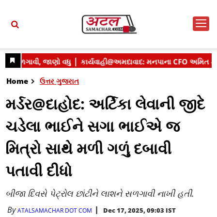
Home
ઉત્તર ગુજરાત
મર્ડર@દાહોદ: અર્ટિકા લેવાની જીદે
ચડેલા ભાઈને સગા ભાઈએ જ
મિત્રો સાથે મળી ગળું દબાવી
પતાવી દીધો
બીજા દિવસે પેટ્રોલ છાંટીને લાશને સળગાવી નાખી હતી.
By
Dec 17, 2025, 09:03 IST
ATALSAMACHAR DOT COM