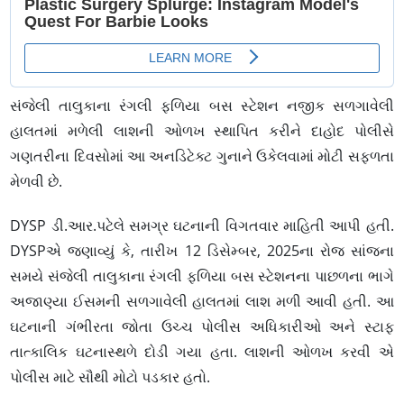
સંજેલી તાલુકાના રંગલી ફળિયા બસ સ્ટેશન નજીક સળગાવેલી
હાલતમાં મળેલી લાશની ઓળખ સ્થાપિત કરીને દાહોદ પોલીસે
ગણતરીના દિવસોમાં આ અનડિટેક્ટ ગુનાને ઉકેલવામાં મોટી સફળતા
મેળવી છે.
DYSP ડી.આર.પટેલે સમગ્ર ઘટનાની વિગતવાર માહિતી આપી હતી.
DYSPએ જણાવ્યું કે, તારીખ 12 ડિસેમ્બર, 2025ના રોજ સાંજના
સમયે સંજેલી તાલુકાના રંગલી ફળિયા બસ સ્ટેશનના પાછળના ભાગે
અજાણ્યા ઈસમની સળગાવેલી હાલતમાં લાશ મળી આવી હતી. આ
ઘટનાની ગંભીરતા જોતા ઉચ્ચ પોલીસ અધિકારીઓ અને સ્ટાફ
તાત્કાલિક ઘટનાસ્થળે દોડી ગયા હતા. લાશની ઓળખ કરવી એ
પોલીસ માટે સૌથી મોટો પડકાર હતો.