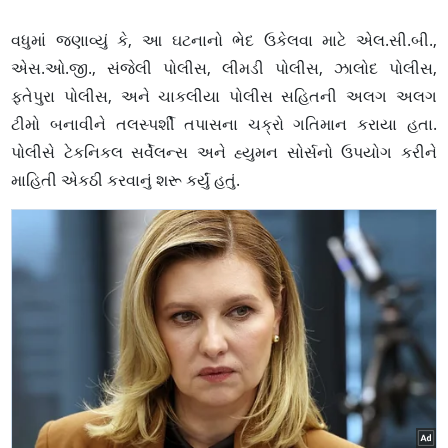
વધુમાં જણાવ્યું કે, આ ઘટનાનો ભેદ ઉકેલવા માટે એલ.સી.બી.,
એસ.ઓ.જી., સંજેલી પોલીસ, લીમડી પોલીસ, ઝાલોદ પોલીસ,
ફતેપુરા પોલીસ, અને ચાકલીયા પોલીસ સહિતની અલગ અલગ
ટીમો બનાવીને તલસ્પર્શી તપાસના ચક્રો ગતિમાન કરાયા હતા.
પોલીસે ટેકનિકલ સર્વેલન્સ અને હ્યુમન સોર્સનો ઉપયોગ કરીને
માહિતી એકઠી કરવાનું શરૂ કર્યું હતું.