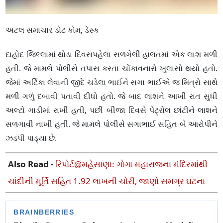
અટલ સમાચાર ડોટ કોમ, ડેસ્ક
દાહોદ જિલ્લામાં થોડા દિવસપહેલા સળગેલી હાલતમાં એક લાશ મળી
હતી. જે મામલે પોલીસે તપાસ કરતા ચોંકાવનારો ખુલાસો થયો હતો.
જેમાં અર્ટિકા લેવાની જીદે ચડેલા ભાઈને સગા ભાઈએ જ મિત્રો સાથે
મળી ગળું દબાવી પતાવી દીધો હતો. જે બાદ લાશને આખી રાત સુધી
અલ્ટો ગાડીમાં રાખી હતી, પછી બીજા દિવસે પેટ્રોલ છાંટીને લાશને
સળગાવી નાખી હતી. જે મામલે પોલીસે સગાભાઈ સહિત બે આરોપીને
ઝડપી પાડ્યા છે.
Also Read -
રિપોર્ટ@મહેસાણા: ગોગા મહારાજના મંદિરમાંથી
ચાંદીની મૂર્તિ સહિત 1.92 લાખની ચોરી, જાણો સમગ્ર ઘટના