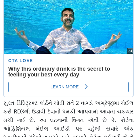
સુરત ડિસ્ટ્રિક્ટ કોર્ટને મોડી રાતે 2 વાગ્યે અંગ્રેજીમાં મેઈલ
કરી RDXથી ઉડાવી દેવાની ધમકી આપવામાં આવતા ચકચાર
મચી ગઈ છે. આ ઘટનાની વિગત એવી છે કે, કોર્ટના
ઓફિશિયલ મેઈલ આઈડી પર વહેલી સવારે એક