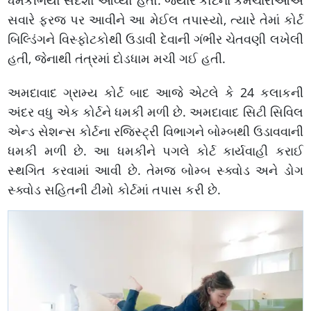
ધમકીભર્યો સંદેશો આવ્યો હતો. જ્યારે કોર્ટના કર્મચારીઓએ
સવારે ફરજ પર આવીને આ મેઈલ તપાસ્યો, ત્યારે તેમાં કોર્ટ
બિલ્ડિંગને વિસ્ફોટકોથી ઉડાવી દેવાની ગંભીર ચેતવણી લખેલી
હતી, જેનાથી તંત્રમાં દોડધામ મચી ગઈ હતી.
અમદાવાદ ગ્રામ્ય કોર્ટ બાદ આજે એટલે કે 24 કલાકની
અંદર વધુ એક કોર્ટને ધમકી મળી છે. અમદાવાદ સિટી સિવિલ
એન્ડ સેશન્સ કોર્ટના રજિસ્ટ્રી વિભાગને બોમ્બથી ઉડાવવાની
ધમકી મળી છે. આ ધમકીને પગલે કોર્ટ કાર્યવાહી કરાઈ
સ્થગિત કરવામાં આવી છે. તેમજ બોમ્બ સ્ક્વોડ અને ડોગ
સ્ક્વોડ સહિતની ટીમો કોર્ટમાં તપાસ કરી છે.