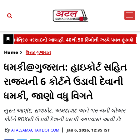
Home
ઉત્તર ગુજરાત
ધમકી@ગુજરાત: હાઇકોર્ટ સહિત
રાજ્યની 6 કોર્ટને ઉડાવી દેવાની
ધમકી, જાણો વધુ વિગતે
સુરત,આણંદ, રાજકોટ, અમદાવાદ અને ભરૂચની લોઅર
કોર્ટને RDXથી ઉડાવી દેવાની ધમકી આપવામાં આવી છે.
By
Jan 6, 2026, 12:35 IST
ATALSAMACHAR DOT COM