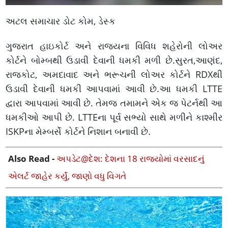
અટલ સમાચાર ડોટ કોમ, ડેસ્ક
ગુજરાત હાઇકોર્ટ અને રાજ્યના વિવિધ શહેરોની લોઅર
કોર્ટને બોમ્બથી ઉડાવી દેવાની ધમકી મળી છે.સુરત,આણંદ,
રાજકોટ, અમદાવાદ અને ભરૂચની લોઅર કોર્ટને RDXથી
ઉડાવી દેવાની ધમકી આપવામાં આવી છે.આ ધમકી LTTE
દ્વારા આપવામાં આવી છે. તેમજ તમામને એક જ પેટર્નથી આ
ધમકીઓ આપી છે. LTTEના પૂર્વ સભ્યો સાથે મળીને કાશ્મીર
ISKPના મેમ્બર્સે કોર્ટને નિશાન બનાવી છે.
Also Read -
અપડેટ@દેશ: દેશના 18 રાજ્યોમાં વરસાદનું
એલર્ટ જાહેર કર્યું, જાણો વધુ વિગતે