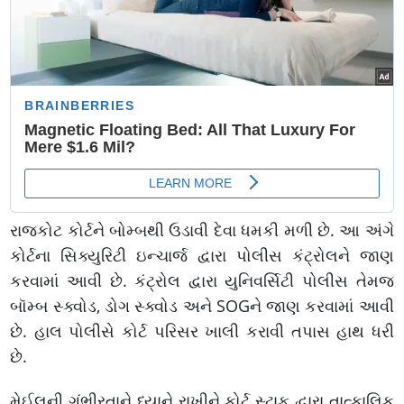
રાજકોટ કોર્ટને બોમ્બથી ઉડાવી દેવા ધમકી મળી છે. આ અંગે
કોર્ટના સિક્યુરિટી ઇન્ચાર્જ દ્વારા પોલીસ કંટ્રોલને જાણ
કરવામાં આવી છે. કંટ્રોલ દ્વારા યુનિવર્સિટી પોલીસ તેમજ
બૉમ્બ સ્ક્વોડ, ડોગ સ્ક્વોડ અને SOGને જાણ કરવામાં આવી
છે. હાલ પોલીસે કોર્ટ પરિસર ખાલી કરાવી તપાસ હાથ ધરી
છે.
મેઈલની ગંભીરતાને ધ્યાને રાખીને કોર્ટ સ્ટાફ દ્વારા તાત્કાલિક