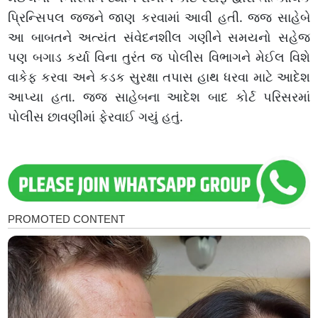
પ્રિન્સિપલ જજને જાણ કરવામાં આવી હતી. જજ સાહેબે
આ બાબતને અત્યંત સંવેદનશીલ ગણીને સમયનો સહેજ
પણ બગાડ કર્યા વિના તુરંત જ પોલીસ વિભાગને મેઈલ વિશે
વાકેફ કરવા અને કડક સુરક્ષા તપાસ હાથ ધરવા માટે આદેશ
આપ્યા હતા. જજ સાહેબના આદેશ બાદ કોર્ટ પરિસરમાં
પોલીસ છાવણીમાં ફેરવાઈ ગયું હતું.