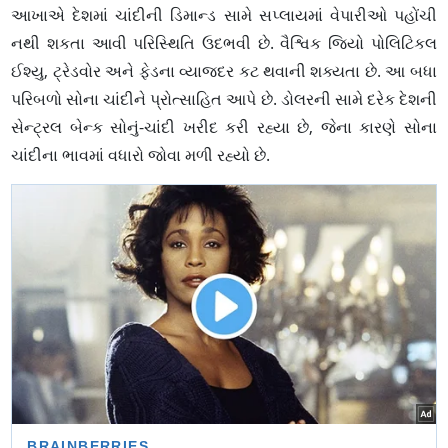
આખાએ દેશમાં ચાંદીની ડિમાન્ડ સામે સપ્લાયમાં વેપારીઓ પહોંચી
નથી શકતા આવી પરિસ્થિતિ ઉદભવી છે. વૈશ્વિક જિયો પોલિટિકલ
ઈશ્યુ, ટ્રેડવોર અને ફેડના વ્યાજદર કટ થવાની શક્યતા છે. આ બધા
પરિબળો સોના ચાંદીને પ્રોત્સાહિત આપે છે. ડોલરની સામે દરેક દેશની
સેન્ટ્રલ બેન્ક સોનું-ચાંદી ખરીદ કરી રહ્યા છે, જેના કારણે સોના
ચાંદીના ભાવમાં વધારો જોવા મળી રહ્યો છે.