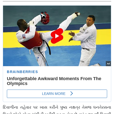
વિદ્યાર્થીઓને બેન્ચ, સાયકલનું વિતરણ
દિવાળીના તહેવાર પર ખાસ કરીને પુષ્ય નક્ષત્ર તેમજ ધનતેરસના