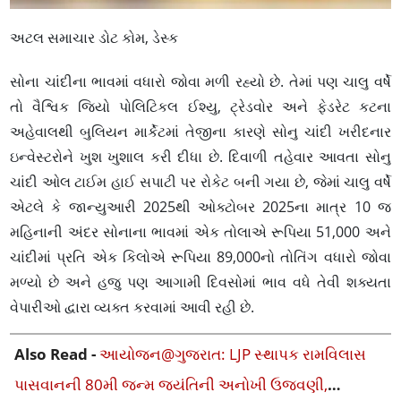
અટલ સમાચાર ડોટ કોમ, ડેસ્ક
સોના ચાંદીના ભાવમાં વધારો જોવા મળી રહ્યો છે. તેમાં પણ ચાલુ વર્ષે
તો વૈશ્વિક જિયો પોલિટિકલ ઈશ્યુ, ટ્રેડવોર અને ફેડરેટ કટના
અહેવાલથી બુલિયન માર્કેટમાં તેજીના કારણે સોનુ ચાંદી ખરીદનાર
ઇન્વેસ્ટરોને ખુશ ખુશાલ કરી દીધા છે. દિવાળી તહેવાર આવતા સોનુ
ચાંદી ઓલ ટાઈમ હાઈ સપાટી પર રોકેટ બની ગયા છે, જેમાં ચાલુ વર્ષે
એટલે કે જાન્યુઆરી 2025થી ઓક્ટોબર 2025ના માત્ર 10 જ
મહિનાની અંદર સોનાના ભાવમાં એક તોલાએ રૂપિયા 51,000 અને
ચાંદીમાં પ્રતિ એક કિલોએ રૂપિયા 89,000નો તોતિંગ વધારો જોવા
મળ્યો છે અને હજુ પણ આગામી દિવસોમાં ભાવ વધે તેવી શક્યતા
વેપારીઓ દ્વારા વ્યક્ત કરવામાં આવી રહી છે.
Also Read -
આયોજન@ગુજરાત: LJP સ્થાપક રામવિલાસ
પાસવાનની 80મી જન્મ જયંતિની અનોખી ઉજવણી,