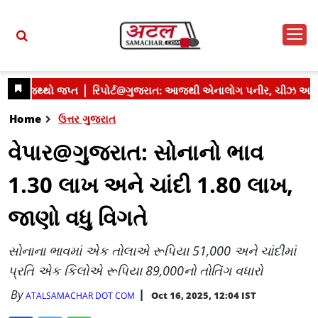
Home
ઉત્તર ગુજરાત
વેપાર@ગુજરાત: સોનાનો ભાવ
1.30 લાખ અને ચાંદી 1.80 લાખ,
જાણો વધુ વિગતે
સોનાના ભાવમાં એક તોલાએ રૂપિયા 51,000 અને ચાંદીમાં
પ્રતિ એક કિલોએ રૂપિયા 89,000નો તોતિંગ વધારો
By
Oct 16, 2025, 12:04 IST
ATALSAMACHAR DOT COM