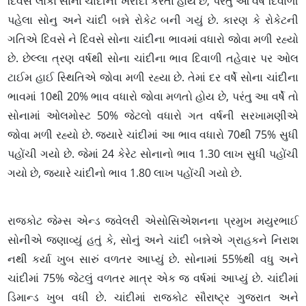
દિવસે લોકો સોના ચાંદીની ખરીદી કરતા હોય છે, પરંતુ આ વર્ષે દિવાળી
પહેલા સોનુ અને ચાંદી બન્ને રોકેટ બની ગયું છે. કારણ કે રોકેટની
ગતિએ દિવસે ને દિવસે સોના ચાંદીના ભાવમાં વધારો જોવા મળી રહ્યો
છે. છેલ્લા ત્રણ વર્ષથી સોના ચાંદીના ભાવ દિવાળી તહેવાર પર ઓલ
ટાઈમ હાઈ સ્થિતિએ જોવા મળી રહ્યા છે. તેમાં દર વર્ષે સોના ચાંદીના
ભાવમાં 10થી 20% ભાવ વધારો જોવા મળતો હોય છે, પરંતુ આ વર્ષે તો
સોનામાં ઓલમોસ્ટ 50% જેટલો વધારો ગત વર્ષની સરખામણીએ
જોવા મળી રહ્યો છે. જ્યારે ચાંદીમાં આ ભાવ વધારો 70થી 75% સુધી
પહોંચી ગયો છે. જેમાં 24 કેરેટ સોનાનો ભાવ 1.30 લાખ સુધી પહોંચી
ગયો છે, જ્યારે ચાંદીનો ભાવ 1.80 લાખ પહોંચી ગયો છે.
રાજકોટ જેમ્સ એન્ડ જવેલરી એસોસિએશનના પ્રમુખ મયુરભાઈ
સોનીએ જણાવ્યું હતું કે, સોનું અને ચાંદી બન્નેએ ગ્રાહકને નિરાશ
નથી કર્યા ખુબ સારું વળતર આપ્યું છે. સોનામાં 55%થી વધુ અને
ચાંદીમાં 75% જેટલું વળતર માત્ર એક જ વર્ષમાં આપ્યું છે. ચાંદીમાં
ડિમાન્ડ ખુબ વધી છે. ચાંદીમાં રાજકોટ સૌરાષ્ટ્ર ગુજરાત અને