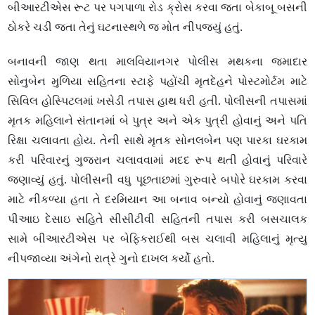
બીઆરટીએસ રૂટ પર પગપાળા રોડ ક્રોસ કરવા જતા બેકાબૂ બસની
ઠોકરે ચડી જતા તેનું ઘટનાસ્થળે જ મોત નીપજ્યું હતું.
બનાવની જાણ થતા માલવિયાનગર પોલીસ મથકના જમાદાર
સોનુબેન મુળિયા સહિતના સ્ટાફે પહોંચી મૃતદેહને પોસ્ટમોર્ટમ માટે
સિવિલ હોસ્પિટલમાં ખસેડી તપાસ હાથ ધરી હતી. પોલીસની તપાસમાં
મૃતક મહિલાને સંતાનમાં બે પુત્ર અને એક પુત્રી હોવાનું અને પતિ
રિક્ષા ચલાવતા હોય. તેની સાથે મૃતક સોનલબેન પણ પારકા ઘરકામ
કરી પરિવારનું ગુજરાન ચલાવવામાં મદદ રૂપ થતી હોવાનું પરિવારે
જણાવ્યું હતું. પોલીસની વધુ પૂછતાછમાં ગુરુવારે બપોરે ઘરકામ કરવા
માટે નીકળ્યા હતા તે દરમિયાન આ બનાવ બન્યો હોવાનું જણાવતા
પીઆઇ દેસાઇ સહિતે સીસીટીવી સહિતની તપાસ કરી બસચાલક
સામે બીઆરટીએસ પર બેફિકરાઈથી બસ ચલાવી મહિલાનું મૃત્યુ
નીપજાવ્યા અંગેનો રાત્રે ગુનો દાખલ કર્યો હતો.