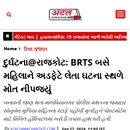
Home
ઉત્તર ગુજરાત
દુર્ઘટના@રાજકોટ: BRTS બસે
મહિલાને અડફેટે લેતા ઘટના સ્થળે
મોત નીપજ્યું
બનાવની જાણ થતા માલવિયાનગર પોલીસ મથકના જમાદાર
સોનુબેન મુળિયા સહિતના સ્ટાફે પહોંચી મૃતદેહને પોસ્ટમોર્ટમ
માટે સિવિલ હોસ્પિટલમાં ખસેડી તપાસ હાથ ધરી હતી.
By
Sep 27, 2024, 11:05 IST
ATALSAMACHAR DOT COM