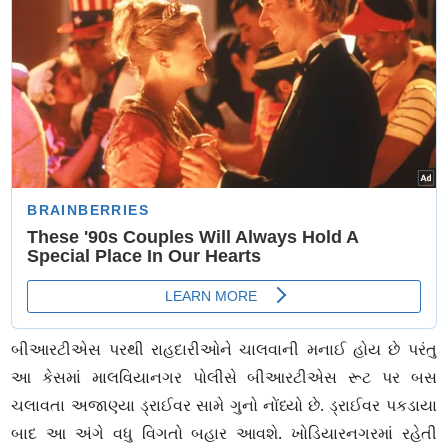
બીઆરટીએસ પરથી રાહદારીઓને ચાલવાની મનાઈ હોય છે પરંતુ
આ કેસમાં માલવિયાનગર પોલીસે બીઆરટીએસ રૂટ પર બસ
ચલાવતા અજાણ્યા ડ્રાઈવર સામે ગુનો નોંધ્યો છે. ડ્રાઈવર પકડાયા
બાદ આ અંગે વધુ વિગતો બહાર આવશે. ખોડિયારનગરમાં રહેતી