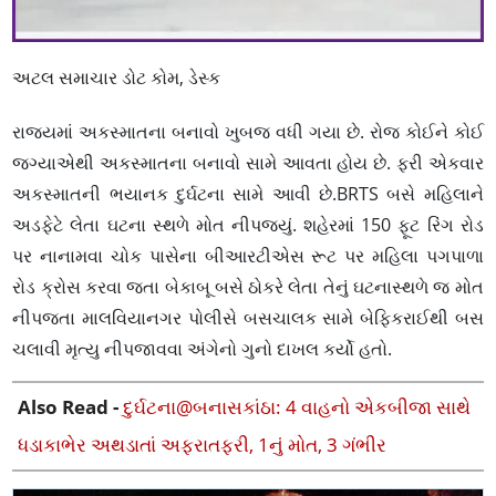
અટલ સમાચાર ડોટ કોમ, ડેસ્ક
રાજ્યમાં અકસ્માતના બનાવો ખુબજ વધી ગયા છે. રોજ કોઈને કોઈ
જગ્યાએથી અકસ્માતના બનાવો સામે આવતા હોય છે. ફરી એકવાર
અકસ્માતની ભયાનક દુર્ઘટના સામે આવી છે.BRTS બસે મહિલાને
અડફેટે લેતા ઘટના સ્થળે મોત નીપજ્યું. શહેરમાં 150 ફૂટ રિંગ રોડ
પર નાનામવા ચોક પાસેના બીઆરટીએસ રૂટ પર મહિલા પગપાળા
રોડ ક્રોસ કરવા જતા બેકાબૂ બસે ઠોકરે લેતા તેનું ઘટનાસ્થળે જ મોત
નીપજતા માલવિયાનગર પોલીસે બસચાલક સામે બેફિકરાઈથી બસ
ચલાવી મૃત્યુ નીપજાવવા અંગેનો ગુનો દાખલ કર્યો હતો.
Also Read -
દુર્ઘટના@બનાસકાંઠા: 4 વાહનો એકબીજા સાથે
ધડાકાભેર અથડાતાં અફરાતફરી, 1નું મોત, 3 ગંભીર