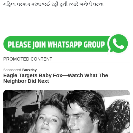
મહિલા ઘરકામ કરવા જઈ રહી હતી ત્યારે બનેલી ઘટના