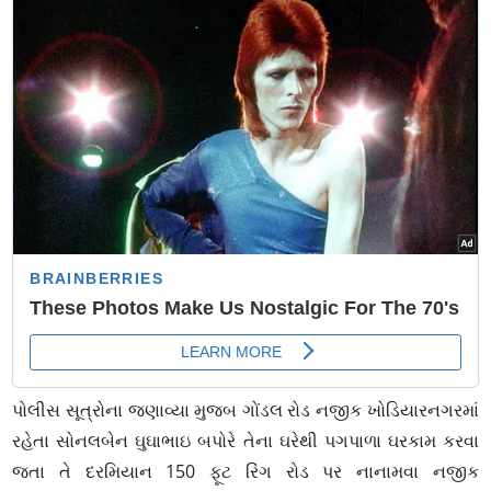
પોલીસ સૂત્રોના જણાવ્યા મુજબ ગોંડલ રોડ નજીક ખોડિયારનગરમાં
રહેતા સોનલબેન ઘુઘાભાઇ બપોરે તેના ઘરેથી પગપાળા ઘરકામ કરવા
જતા તે દરમિયાન 150 ફૂટ રિંગ રોડ પર નાનામવા નજીક