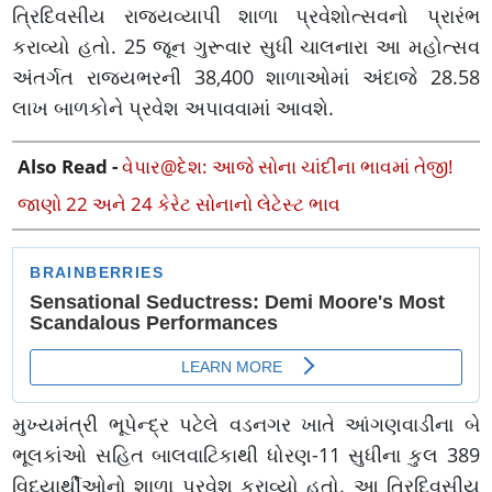
ત્રિદિવસીય રાજ્યવ્યાપી શાળા પ્રવેશોત્સવનો પ્રારંભ
કરાવ્યો હતો. 25 જૂન ગુરૂવાર સુધી ચાલનારા આ મહોત્સવ
અંતર્ગત રાજ્યભરની 38,400 શાળાઓમાં અંદાજે 28.58
લાખ બાળકોને પ્રવેશ અપાવવામાં આવશે.
Also Read -
વેપાર@દેશ: આજે સોના ચાંદીના ભાવમાં તેજી!
જાણો 22 અને 24 કેરેટ સોનાનો લેટેસ્ટ ભાવ
મુખ્યમંત્રી ભૂપેન્દ્ર પટેલે વડનગર ખાતે આંગણવાડીના બે
ભૂલકાંઓ સહિત બાલવાટિકાથી ધોરણ-11 સુધીના કુલ 389
વિદ્યાર્થીઓનો શાળા પ્રવેશ કરાવ્યો હતો. આ ત્રિદિવસીય