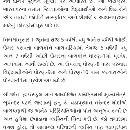
નવ દૈનિક જીવન મૂલ્યો પર આધારિત છે. આ કાર્યક્રમ
ભારતભરના તમામ જિલ્લાઓના વિદ્યાર્થીઓ અને શિક્ષકોને
એક તાંતણે જોડીને સાંસ્કૃતિક અને શૈક્ષણિક આદાનપ્રદાન
માટેનું પ્લેટફોર્મ પૂરું પાડે છે.
નિયમોનુસાર 1 જૂનના રોજ 5 વર્ષથી વધુ અને 6 વર્ષથી ઓછી
ઉંમર ધરાવતા બાળકોને બાલવાટિકામાં તેમજ 6 વર્ષથી વધુ
અને 7 વર્ષથી ઓછી ઉંમરના બાળકોને ધોરણ-1માં પ્રવેશ
આપવામાં આવી રહ્યો છે. આ ઉપરાંત, ધોરણ-8 પાસ કરનારા
વિદ્યાર્થીઓને ધોરણ-9માં અને ધોરણ-10 પાસ કરનારાઓને
ધોરણ-11માં પ્રવેશ અપાયો છે.
બી.એન. હાઈસ્કૂલ ખાતે આયોજિત કાર્યક્રમમાં મુખ્યમંત્રી
ભૂપેન્દ્ર પટેલે જણાવ્યું હતું કે, વડાપ્રધાન નરેન્દ્ર મોદીએ
બાળપણથી જ અનેક પરિસ્થિતિઓનો પોતે અનુભવ કર્યો છે
અને હંમેશા છેવાડાના વ્યક્તિની ચિંતા કરી છે. જો તમારામાં
ધગશ હોય, તો સામાન્ય પરિવારની વ્યક્તિ પણ વડાપ્રધાન