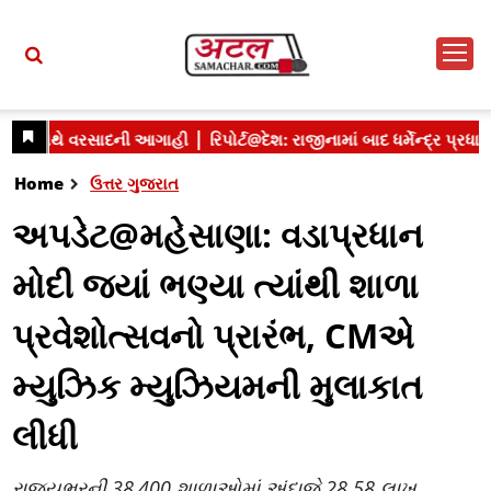
Home
ઉત્તર ગુજરાત
અપડેટ@મહેસાણા: વડાપ્રધાન
મોદી જ્યાં ભણ્યા ત્યાંથી શાળા
પ્રવેશોત્સવનો પ્રારંભ, CMએ
મ્યુઝિક મ્યુઝિયમની મુલાકાત
લીધી
રાજ્યભરની 38,400 શાળાઓમાં અંદાજે 28.58 લાખ