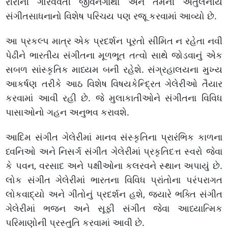
રીરીની ગૌરવવંતી જીવનગાથા અને તેમની અતુલનીય
સંગીતસાધનાનો વિશેષ પરિચય પણ રજૂ કરવામાં આવ્યો છે.
આ પ્રકલ્પ માત્ર એક પ્રદર્શન પૂરતો સીમિત ન રહેતા નવી
પેઢીને ભારતીય સંગીતના મૂળભૂત તત્વો સાથે જોડવાનું એક
સબળ સાંસ્કૃતિક માધ્યમ બની રહેશે. સંગ્રહાલયના મુખ્ય
આકર્ષણ તરીકે આઠ વિશેષ વિષયકેન્દ્રિત ગેલેરીઓ તૈયાર
કરવામાં આવી રહી છે. જે મુલાકાતીઓને સંગીતના વિવિધ
પાસાઓનો ગહન અનુભવ કરાવશે.
આદિમ સંગીત ગેલેરીમાં માનવ સંસ્કૃતિના પ્રારંભિક કાળના
ધ્વનિઓ અને નિસર્ગ સંગીત ગેલેરીમાં પ્રકૃતિદત્ત સ્વરો જેવા
કે પવન, વરસાદ અને પક્ષીઓના કલરવને સ્થાન અપાયું છે.
લોક સંગીત ગેલેરીમાં ભારતના વિવિધ પ્રાંતોના પરંપરાગત
લોકવાદ્યો અને ગીતોનું પ્રદર્શન હશે, જ્યારે ભક્તિ સંગીત
ગેલેરીમાં ભજન અને સૂફી સંગીત જેવા આધ્યાત્મિક
પરિમાણોની પ્રસ્તુતિ કરવામાં આવી છે.