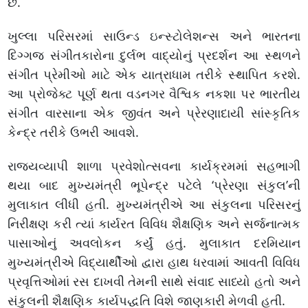
છે.
ખુલ્લા પરિસરમાં સાઉન્ડ ઇન્સ્ટોલેશન્સ અને ભારતના
દિગ્ગજ સંગીતકારોના દુર્લભ વાદ્યોનું પ્રદર્શન આ સ્થળને
સંગીત પ્રેમીઓ માટે એક યાત્રાધામ તરીકે સ્થાપિત કરશે.
આ પ્રોજેક્ટ પૂર્ણ થતા વડનગર વૈશ્વિક નકશા પર ભારતીય
સંગીત વારસાના એક જીવંત અને પ્રેરણાદાયી સાંસ્કૃતિક
કેન્દ્ર તરીકે ઉભરી આવશે.
રાજ્યવ્યાપી શાળા પ્રવેશોત્સવના કાર્યક્રમમાં સહભાગી
થયા બાદ મુખ્યમંત્રી ભૂપેન્દ્ર પટેલે ‘પ્રેરણા સંકુલ’ની
મુલાકાત લીધી હતી. મુખ્યમંત્રીએ આ સંકુલના પરિસરનું
નિરીક્ષણ કરી ત્યાં કાર્યરત વિવિધ શૈક્ષણિક અને સર્જનાત્મક
પાસાઓનું અવલોકન કર્યું હતું. મુલાકાત દરમિયાન
મુખ્યમંત્રીએ વિદ્યાર્થીઓ દ્વારા હાથ ધરવામાં આવતી વિવિધ
પ્રવૃત્તિઓમાં રસ દાખવી તેમની સાથે સંવાદ સાધ્યો હતો અને
સંકુલની શૈક્ષણિક કાર્યપદ્ધતિ વિશે જાણકારી મેળવી હતી.