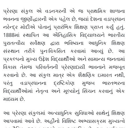
પ્રેરણા સંકુલ એ વડનગરની એ જ પ્રાથમિક શાળાના
ભવનના જીર્ણોદ્ધારની એક પહેલ છે, જ્યાં દેશના વડાપ્રધાન
નરેન્દ્ર મોદીએ પોતાનું પ્રારંભિક શિક્ષણ પ્રાપ્ત કર્યું હતું.
1888માં સ્થાપિત આ ઐતિહાસિક વિદ્યાલયને ભારતીય
પુરાતત્વીય સર્વેક્ષણ દ્વારા ભવિષ્યના આધુનિક શિક્ષણ
સંસ્થાન તરીકે પુનઃવિકસિત કરવામાં આવ્યું છે. આ
પ્રકલ્પનો મુખ્ય ઉદ્દેશ વિદ્યાર્થીઓ અને સામાન્ય જનતામાં
વિકાસ તેમજ પરિવર્તનની પ્રેરણાદાયી ભાવનાને મજબૂત
કરવાનો છે. આ સંકુલ માત્ર એક શૈક્ષણિક ઇમારત નથી,
પરંતુ વડાપ્રધાનના દ્રષ્ટિકોણ મુજબ ભારતભરના
વિદ્યાર્થીઓમાં નેતૃત્વ અને મૂલ્યોનું સિંચન કરવાનું એક
માધ્યમ છે.
આ પ્રેરણા સંકુલમાં અત્યાધુનિક સુવિધાઓ સાથેનું શિક્ષણ
આપવામાં આવે છે. અહીંનો વિશિષ્ટ અભ્યાસક્રમ મુખ્યત્વે