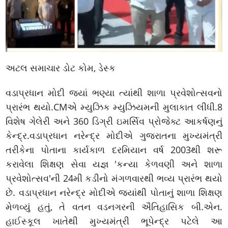
અટલ સમાચાર ડોટ કોમ, ડેસ્ક
વડાપ્રધાન મોદી જ્યાં ભણ્યા ત્યાંથી શાળા પ્રવેશોત્સવનો
પ્રારંભ થયો.CMએ મ્યુઝિક મ્યુઝિયમની મુલાકાત લીધી.8
વિશેષ ગેલેરી અને 360 ડિગ્રી ઇમર્સિવ પ્રોજેક્ટ આકર્ષણનું
કેન્દ્ર.વડાપ્રધાન નરેન્દ્ર મોદીએ ગુજરાતના મુખ્યમંત્રી
તરીકેના પોતાના કાર્યકાળ દરમિયાન વર્ષ 2003થી શરૂ
કરાવેલા શિક્ષણ સેવા યજ્ઞ 'કન્યા કેળવણી અને શાળા
પ્રવેશોત્સવ'ની 24મી કડીનો મંગળવારથી ભવ્ય પ્રારંભ થયો
છે. વડાપ્રધાન નરેન્દ્ર મોદીએ જ્યાંથી પોતાનું શાળા શિક્ષણ
મેળવ્યું હતું, તે વતન વડનગરની ઐતિહાસિક બી.એન.
હાઈસ્કૂલ ખાતેથી મુખ્યમંત્રી ભૂપેન્દ્ર પટેલે આ