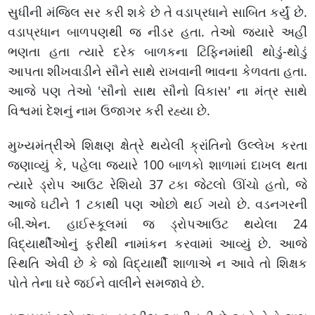
સુધીની મંજિલ સર કરી શકે છે તે વડાપ્રધાને સાબિત કર્યું છે.
વડાપ્રધાન બાળપણથી જ નીડર હતા. તેઓ જ્યારે અહીં
ભણતા હતા ત્યારે દરેક બાળકના ટિફિનમાંથી થોડું-થોડું
આપતા શીખવાડીને સૌને સાથે રાખવાની ભાવના કેળવતા હતા.
આજે પણ તેઓ 'સૌનો સાથ સૌનો વિકાસ' ના મંત્ર સાથે
વિશ્વમાં દેશનું નામ ઉજાગર કરી રહ્યા છે.
મુખ્યમંત્રીએ શિક્ષણ ક્ષેત્રે થયેલી ક્રાંતિનો ઉલ્લેખ કરતા
જણાવ્યું કે, પહેલા જ્યારે 100 બાળકો શાળામાં દાખલ થતા
ત્યારે ડ્રોપ આઉટ રેશિયો 37 ટકા જેટલો ઊંચો હતો, જે
આજે ઘટીને 1 ટકાથી પણ ઓછો થઈ ગયો છે. વડનગરની
બી.એન. હાઈસ્કૂલમાં જ ડ્રોપઆઉટ થયેલા 24
વિદ્યાર્થીઓનું ફરીથી નામાંકન કરવામાં આવ્યું છે. આજે
સ્થિતિ એવી છે કે જો વિદ્યાર્થી શાળાએ ન આવે તો શિક્ષક
પોતે તેના ઘરે જઈને વાલીને સમજાવે છે.