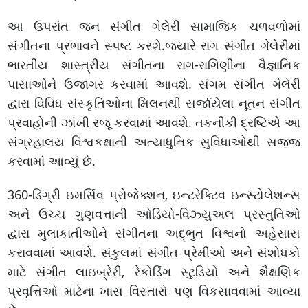
આ ઉપરાંત જન સંગીત ગેલેરી સામાજિક ચળવળોમાં
સંગીતના પ્રભાવને સ્પષ્ટ કરશે.જ્યારે રાગ સંગીત ગેલેરીમાં
ભારતીય શાસ્ત્રીય સંગીતના રાગ-રાગિણીના વૈજ્ઞાનિક
પાસાઓને ઉજાગર કરવામાં આવશે. સંગમ સંગીત ગેલેરી
દ્વારા વિવિધ સંસ્કૃતિઓના મિલનથી સર્જાયેલા નૂતન સંગીત
પ્રવાહોની ઝાંખી રજૂ કરવામાં આવશે. તકનીકી દ્રષ્ટિએ આ
સંગ્રહાલય વિશ્વકક્ષાની અત્યાધુનિક સુવિધાઓથી સજ્જ
કરવામાં આવ્યું છે.
360-ડિગ્રી ઇમર્સિવ પ્રોજેક્શન, ઇન્ટરેક્ટિવ ઇન્સ્ટોલેશન્સ
અને ઉચ્ચ ગુણવત્તાની ઓડિયો-વિઝ્યુઅલ પ્રસ્તુતિઓ
દ્વારા મુલાકાતીઓને સંગીતના અદ્ભુત વિશ્વનો અહેસાસ
કરાવવામાં આવશે. સંકુલમાં સંગીત પ્રેમીઓ અને સંશોધકો
માટે સંગીત લાઇબ્રેરી, રેકોર્ડિંગ સ્ટુડિયો અને શૈક્ષણિક
પ્રવૃત્તિઓ માટેના ખાસ વિસ્તારો પણ વિકસાવવામાં આવ્યા