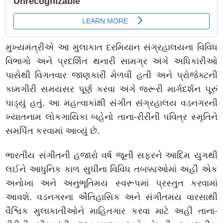
મુખ્યમંત્રીએ આ મુલાકાત દરમિયાન સંગ્રહાલયના વિવિધ
વિભાગો અને પ્રદર્શિત થનારી સામગ્ર અંગે અધિકારીઓ
પાસેથી વિગતવાર જાણકારી મેળવી હતી અને પ્રોજેક્ટની
કામગીરી સમયસર પૂર્ણ કરવા અંગે જરૂરી માર્ગદર્શન પૂરું
પાડ્યું હતું. આ મહત્વાકાંક્ષી સંગીત સંગ્રહાલય વડનગરની
ખ્યાતનામ લોકગાયિકા બહેનો તાના-રીરીની પવિત્ર સ્મૃતિને
સમર્પિત કરવામાં આવ્યું છે.
ભારતીય સંગીતની હજારો વર્ષ જૂની સફરને આદિમ યુગથી
લઈને આધુનિક કાળ સુધીના વિવિધ તબક્કાઓમાં અહીં એક
અનોખા અને અનુભૂતિમય સ્વરૂપમાં પ્રસ્તુત કરવામાં
આવશે. વડનગરના ઐતિહાસિક અને સંગીતમય વારસાથી
વૈશ્વિક મુલાકાતીઓને માહિતગાર કરવા માટે અહીં તાના-