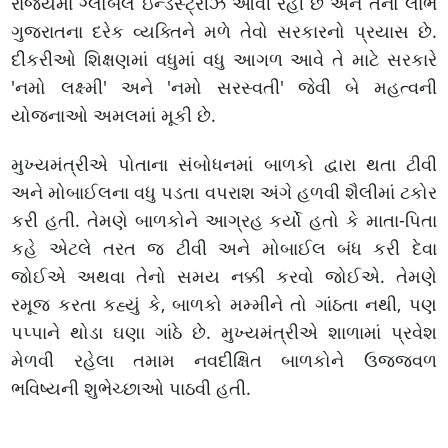
રાજ્યમાં ગ્લોબલ ઇન્ડસ્ટ્રીઝ આવી રહી છે અને તેનો લાભ
ગુજરાતના દરેક વ્યક્તિને મળે તેવો સરકારનો પ્રયાસ છે.
દીકરીઓ શિક્ષણમાં વધુમાં વધુ આગળ આવે તે માટે સરકારે
'નમો લક્ષ્મી' અને 'નમો સરસ્વતી' જેવી બે મહત્વની
યોજનાઓ અમલમાં મૂકી છે.
મુખ્યમંત્રીએ પોતાના સંબોધનમાં બાળકો દ્વારા થતા ટીવી
અને મોબાઈલના વધુ પડતા વપરાશ અંગે હળવી શૈલીમાં ટકોર
કરી હતી. તેમણે બાળકોને આગ્રહ કર્યો હતો કે માતા-પિતા
કહે એટલે તરત જ ટીવી અને મોબાઈલ બંધ કરી દેવા
જોઈએ અથવા તેનો સમય નક્કી કરવો જોઈએ. તેમણે
રમૂજ કરતા કહ્યું કે, બાળકો મમ્મીને તો ગાંઠતા નથી, પણ
પપ્પાને થોડા ઘણા ગાંઠે છે. મુખ્યમંત્રીએ શાળામાં પ્રવેશ
મેળવી રહેલા તમામ નવદીક્ષિત બાળકોને ઉજ્જવળ
ભવિષ્યની શુભેચ્છાઓ પાઠવી હતી.