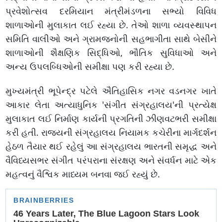
પ્રવેશોત્સવ દરમિયાન મંત્રીમંડળના સભ્યો વિવિધ
શાળાઓની મુલાકાત લઈ રહ્યા છે. તેઓ શાળા વ્યવસ્થાપન
સમિતિ વાલીઓ અને ગ્રામજનોની સહભાગીતા સાથે બેસીને
શાળાઓની શૈક્ષણિક સિદ્ધિઓ, ભૌતિક સુવિધાઓ અને
અન્ય ઉપલબ્ધિઓની સમીક્ષા પણ કરી રહ્યા છે.
મુખ્યમંત્રી ભૂપેન્દ્ર પટેલે ઐતિહાસિક નગર વડનગર ખાતે
આકાર લેતા અત્યાધુનિક 'સંગીત સંગ્રહાલય'ની પ્રત્યેક્ષ
મુલાકાત લઈ નિર્માણ કાર્યની પ્રગતિની ઝીણવટભરી સમીક્ષા
કરી હતી. રાજ્યની સંગ્રહાલય નિયામક કચેરીના માર્ગદર્શન
હેઠળ તૈયાર થઈ રહેલું આ સંગ્રહાલય ભારતની સમૃદ્ધ અને
વૈવિધ્યસભર સંગીત પરંપરાના સંરક્ષણ અને સંવર્ધન માટે એક
મહત્વનું વૈશ્વિક માધ્યમ બનવા જઈ રહ્યું છે.