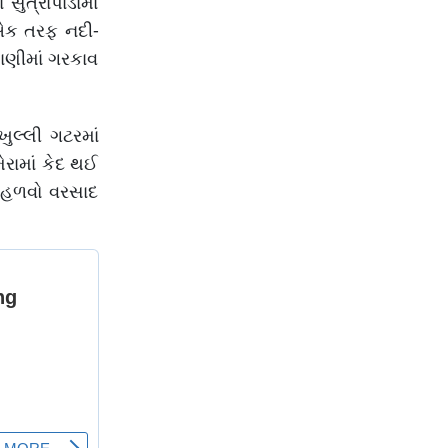
ુત્રાપાડામાં
 એક તરફ નદી-
ાણીમાં ગરકાવ
ુલ્લી ગટરમાં
રામાં કેદ થઈ
થી હળવો વરસાદ