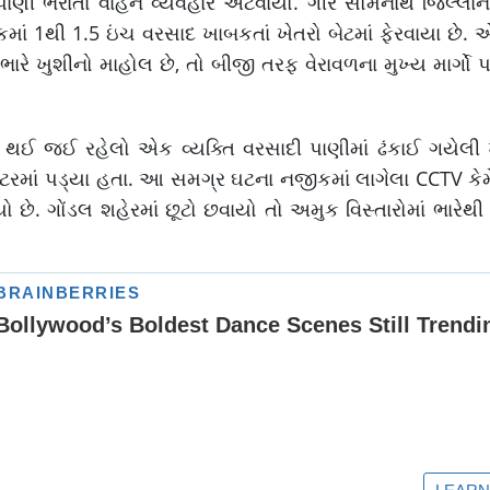
પાણી ભરાતાં વાહન વ્યવહાર અટવાયો. ગીર સોમનાથ જિલ્લાના સ
કમાં 1થી 1.5 ઇંચ વરસાદ ખાબકતાં ખેતરો બેટમાં ફેરવાયા છે.
રે ખુશીનો માહોલ છે, તો બીજી તરફ વેરાવળના મુખ્ય માર્ગો પ
થઈ જઈ રહેલો એક વ્યક્તિ વરસાદી પાણીમાં ઢંકાઈ ગયેલી ખ
માં પડ્યા હતા. આ સમગ્ર ઘટના નજીકમાં લાગેલા CCTV કેમે
્યો છે. ગોંડલ શહેરમાં છૂટો છવાયો તો અમુક વિસ્તારોમાં ભારે