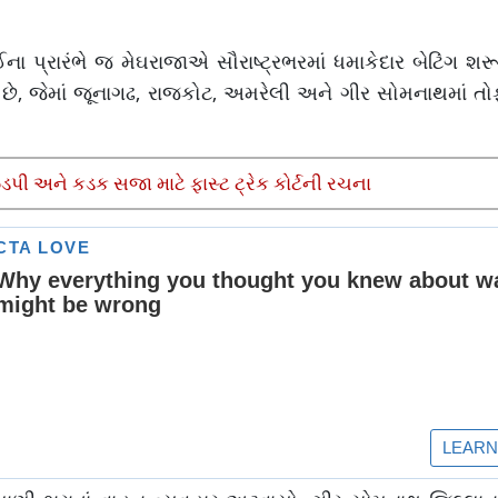
્રારંભે જ મેઘરાજાએ સૌરાષ્ટ્રભરમાં ધમાકેદાર બેટિંગ શરૂ 
 છે, જેમાં જૂનાગઢ, રાજકોટ, અમરેલી અને ગીર સોમનાથમાં તો
ઝડપી અને કડક સજા માટે ફાસ્ટ ટ્રેક કોર્ટની રચના