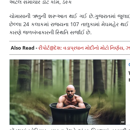
અટલ સમાચાર ડોટ કોમ, ડેસ્ક
ચોમાસાની ઋતુની શરૂઆત થઈ ગઈ છે.ગુજરાતમાં જુલાઈના પ
છેલ્લા 24 કલાકમાં રાજ્યના 107 તાલુકામાં મેઘમહેર થઈ
કારણે જળબંબાકારની સ્થિતિ સર્જાઈ છે.
Also Read -
રીપોર્ટ@દેશ: વડાપ્રધાન મોદીનો મોટો નિર્ણય, 