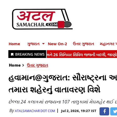
Home
ગુજરાત
New On-2
ઉત્તર ગુજરાત
મહાનગર પ
Home
ઉત્તર ગુજરાત
હવામાન@ગુજરાત: સૌરાષ્ટ્રના અન
તમારા શહેરનું વાતાવરણ વિશે
છેલ્લા 24 કલાકમાં રાજ્યના 107 તાલુકામાં મેઘમહેર થઈ છ
By
Jul 2, 2026, 19:27 IST
ATALSAMACHAR DOT COM