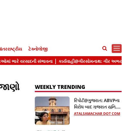
ંતરરાષ્ટ્રીય
ટેક્નોલોજી
 જાણો
WEEKLY TRENDING
રિપોર્ટ@ગુજરાત: ABVPના
વિરોધ બાદ ગુજરાત યુનિ.ના
10 હોદ્દેદારો સસ્પેન્ડ, જાણો
ATALSAMACHAR DOT COM
સમગ્ર મામલો