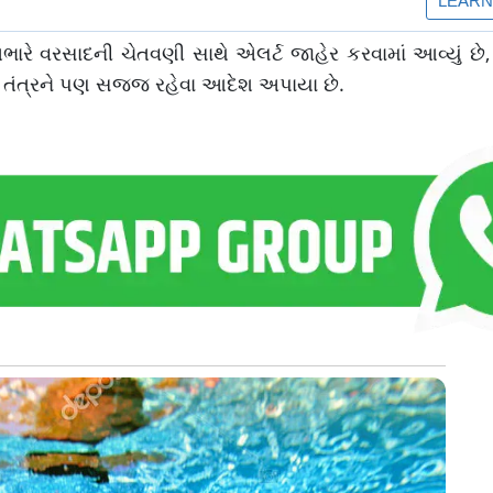
ારે વરસાદની ચેતવણી સાથે એલર્ટ જાહેર કરવામાં આવ્યું છે,
 તંત્રને પણ સજ્જ રહેવા આદેશ અપાયા છે.