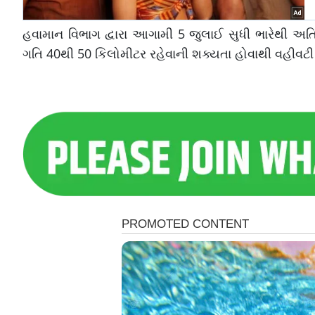
હવામાન વિભાગ દ્વારા આગામી 5 જુલાઈ સુધી ભારેથી અતિભ
ગતિ 40થી 50 કિલોમીટર રહેવાની શક્યતા હોવાથી વહીવટી