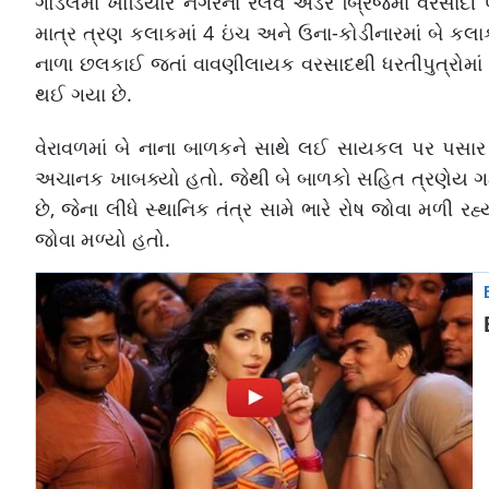
ગોંડલમાં ખોડિયાર નગરના રેલવે અંડર બ્રિજમાં વરસાદી 
માત્ર ત્રણ કલાકમાં 4 ઇંચ અને ઉના-કોડીનારમાં બે કલા
નાળા છલકાઈ જતાં વાવણીલાયક વરસાદથી ધરતીપુત્રોમાં ભા
થઈ ગયા છે.
વેરાવળમાં બે નાના બાળકને સાથે લઈ સાયકલ પર પસાર 
અચાનક ખાબક્યો હતો. જેથી બે બાળકો સહિત ત્રણેય ગટર
છે, જેના લીધે સ્થાનિક તંત્ર સામે ભારે રોષ જોવા મળી રહ
જોવા મળ્યો હતો.