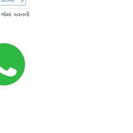
 જેમાં પવનની