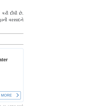
કરી દીધી છે.
ફાની વરસાદને