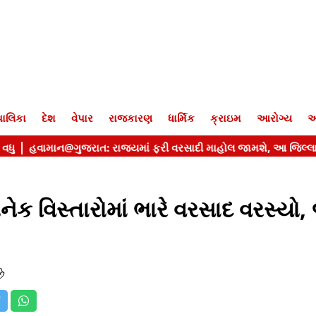
ાલિકા
દેશ
વેપાર
રાજકારણ
ધાર્મિક
ક્રાઇમ
આરોગ્ય
આ
ેક વિસ્તારોમાં ભારે વરસાદ વરસ્યો,
ે