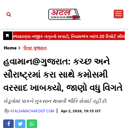
Home
ઉત્તર ગુજરાત
હવામાન@ગુજરાત: કચ્છ અને
સૌરાષ્ટ્રમાં કરા સાથે કમોસમી
વરસાદ ખાબક્યો, જાણો વધુ વિગતે
ખેડૂતોમાં પાકને નુકસાન થવાની ભીતિ સેવાઈ રહી છે.
By
Apr 2, 2026, 19:15 IST
ATALSAMACHAR DOT COM