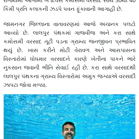
રાજ્યમાં આગામી બે દિવસ કમોસમી વરસાદ સાથે 30થી 40
કિમી પ્રતિ કલાકની ઝડપે પવન ફૂંકાવાની આગાહી છે.
જામનગર જિલ્લાના વાતાવરણમાં આજે અચાનક પલટો
આવ્યો છે. લાલપુર પંથકમાં ગાજવીજ અને કરા સાથે
કમોસમી વરસાદ તૂટી પડતા ગ્રામ્ય જનજીવન પ્રભાવિત
થયું છે. ખાસ કરીને મોટી વેરાવળ અને આસપાસના
વિસ્તારોમાં ધોધમાર વરસાદને કારણે ખેતીના પાકને ભારે
નુકસાન જવાની ભીતિ સેવાઈ રહી છે. કરા સાથે વરસાદથી
લાલપુર પંથકના ગ્રામ્ય વિસ્તારોમાં અમુક જગ્યાએ વરસાદી
ઝાપટા જોવા મળ્યા.