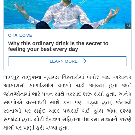
લાલપુર તાલુકાના ગ્રામ્ય વિસ્તારોમાં બપોર બાદ અચાનક
આકાશમાં કાળાડિબાંગ વાદળો ચડી આવ્યા હતા અને
જોતજોતામાં ભારે પવન સાથે વરસાદ શરૂ થયો હતો. અનેક
સ્થળોએ વરસાદની સાથે કરા પણ પડ્યા હતા, જેનાથી
રસ્તાઓ પર સફેદ ચાદર પથરાઈ ગઈ હોય એવા દૃશ્યો
સર્જાયા હતા. મોટી વેરાવળ સહિતના પંથકમાં માવઠાને કારણે
માર્ગો પર પાણી ફરી વળ્યા હતા.