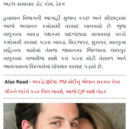
અટલ સમાચાર ડોટ કોમ, ડેસ્ક
હવામાન વિભાગની આગાહી મુજબ કચ્છ અને સૌરાષ્ટ્રમાં
આજે અચાનક કમોસમી વરસાદ ખાબક્યો છે. ભુજ
તાલુકાના ખાવડા પંથકમાં વાદળછાયા વાતાવરણ વચ્ચે
કમોસમી વરસાદ પડતા ખાવડા, મિરઝાપર, સુખપર, માનકુવા
સહિતના ગામોમાં તેમજ જામનગર જિલ્લાના લાલપુર
તાલુકામાં ગાજવીજ સાથે કરા પડતા મોટી વેરાવળ અને
આસપાસના વિસ્તારોમાં ધોધમાર વરસાદ પડ્યો છે.
Also Read -
અપડેટ@દેશ: PM મોદીનું એલાન સરકાર પેપર
લીકને લઈને કડક બિલ લાવશે, આજે CJP સાથે બેઠક