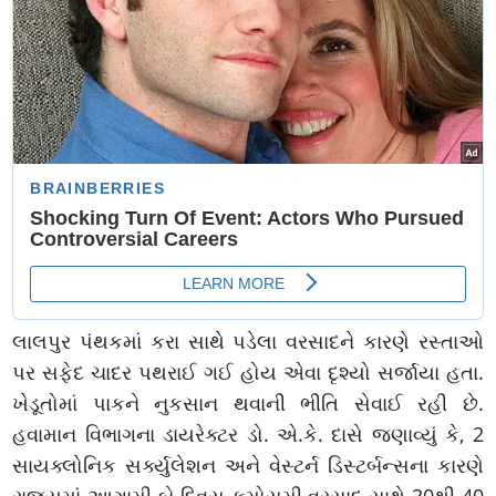
લાલપુર પંથકમાં કરા સાથે પડેલા વરસાદને કારણે રસ્તાઓ
પર સફેદ ચાદર પથરાઈ ગઈ હોય એવા દૃશ્યો સર્જાયા હતા.
ખેડૂતોમાં પાકને નુકસાન થવાની ભીતિ સેવાઈ રહી છે.
હવામાન વિભાગના ડાયરેક્ટર ડો. એ.કે. દાસે જણાવ્યું કે, 2
સાયક્લોનિક સર્ક્યુલેશન અને વેસ્ટર્ન ડિસ્ટર્બન્સના કારણે