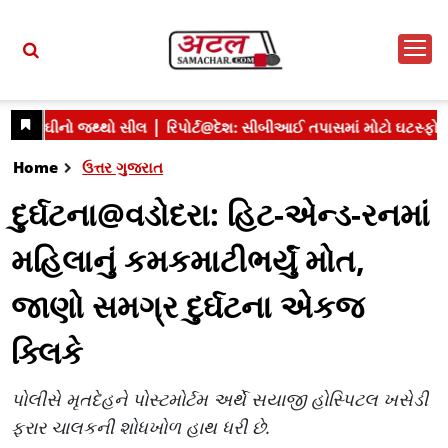
Home
ઉત્તર ગુજરાત
દુર્ઘટના@વડોદરા: હિટ-એન્ડ-રનમાં
મહિલાનું કમકમાટીભર્યું મોત,
જાણો સમગ્ર દુર્ઘટના એકજ
ક્લિકે
પોલીસે મૃતદેહને પોસ્ટમોર્ટમ અર્થે સયાજી હોસ્પિટલ ખસેડી
ફરાર ચાલકની શોધખોળ હાથ ધરી છે.