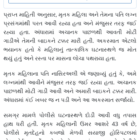
પ્રાપ્ત માહિતી અનુસાર, મૃતક મહિલા અને તેમના પતિ લગ્ન
પ્રસંગમાંથી પરત આવી રહ્યા હતા અને મંજુસર તરફ જઈ
રહ્યા હતા. અંધારામાં અચાનક પાછળથી આવતી મોટી
ગાડીએ તેમની બાઇકને ટક્કર મારી હતી. અકસ્માત એટલો
ભયાનક હતો કે મહિલાનું તાત્કાલિક ઘટનાસ્થળે જ મોત
થયું હતું અને રસ્તા પર માસના લોચા પથરાયા હતા.
મૃતક મહિલાના પતિ નાસિરઅલી એ જણાવ્યું હતું કે, અમે
લગ્નમાંથી આવીને મંજુસર તરફ જઈ રહ્યા હતા. અચાનક
પાછળથી મોટી ગાડી આવી અને અમારી બાઇકને ટક્કર મારી.
અંધારામાં કંઈ ખબર જ ન પડી અને આ અકસ્માત સર્જાયો.
સમગ્ર મામલે પોલીસે ઘટનાસ્થળે દોડી આવી વધુ તપાસ
હાથ ધરી હતી. મૃતક મહિલાની ઉંમર આશરે 43 વર્ષ છે,
પોલીસે મૃતદેહનો કબજો મેળવી સયાજી હોસ્પિટલમાં