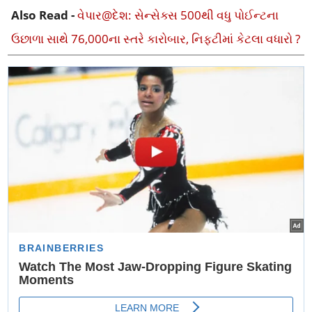
Also Read -
વેપાર@દેશ: સેન્સેક્સ 500થી વધુ પોઈન્ટના
ઉછાળા સાથે 76,000ના સ્તરે કારોબાર, નિફ્ટીમાં કેટલા વધારો ?