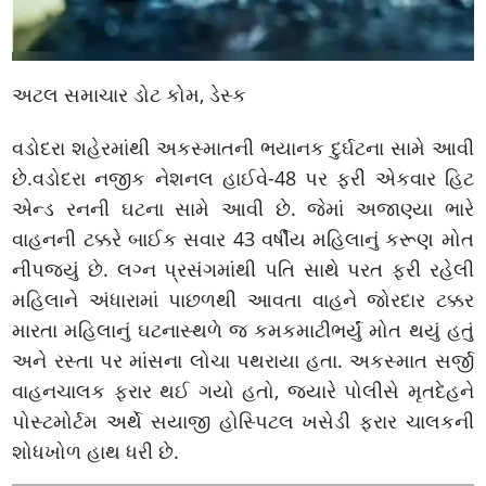
અટલ સમાચાર ડોટ કોમ, ડેસ્ક
વડોદરા શહેરમાંથી અકસ્માતની ભયાનક દુર્ઘટના સામે આવી
છે.વડોદરા નજીક નેશનલ હાઈવે-48 પર ફરી એકવાર હિટ
એન્ડ રનની ઘટના સામે આવી છે. જેમાં અજાણ્યા ભારે
વાહનની ટક્કરે બાઈક સવાર 43 વર્ષીય મહિલાનું કરૂણ મોત
નીપજ્યું છે. લગ્ન પ્રસંગમાંથી પતિ સાથે પરત ફરી રહેલી
મહિલાને અંધારામાં પાછળથી આવતા વાહને જોરદાર ટક્કર
મારતા મહિલાનું ઘટનાસ્થળે જ કમકમાટીભર્યું મોત થયું હતું
અને રસ્તા પર માંસના લોચા પથરાયા હતા. અકસ્માત સર્જી
વાહનચાલક ફરાર થઈ ગયો હતો, જ્યારે પોલીસે મૃતદેહને
પોસ્ટમોર્ટમ અર્થે સયાજી હોસ્પિટલ ખસેડી ફરાર ચાલકની
શોધખોળ હાથ ધરી છે.