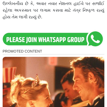
ઉલ્લેખનીય છે કે, અવાર નવાર નેશનલ હાઈવે પર સર્જાઈ
રહેલા અકસ્માત પર લગામ કસવા માટે તંત્ર નિષ્ફળ રહ્યું
હોય તેમ લાગી રહ્યું છે.