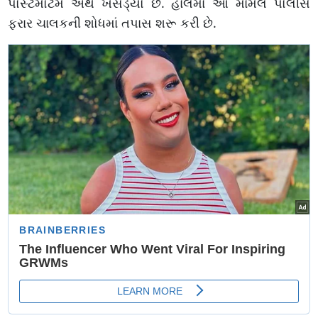
પોસ્ટમોર્ટમ અર્થે ખસેડ્યો છે. હાલમાં આ મામલે પોલીસે
ફરાર ચાલકની શોધમાં તપાસ શરૂ કરી છે.