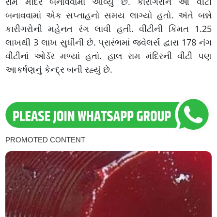
રામ મંદિર બનાવવામાં આવ્યું છે. કારીગરોને આ વીંટી
બનાવવામાં એક સપ્તાહનો સમય લાગ્યો હતો. અંતે બન્ને
કારીગરોની મહેનત રંગ લાવી હતી. વીંટીની કિમત 1.25
લાખથી 3 લાખ સુધીની છે. પ્રારંભમાં જવેલર્સ દ્વારા 178 નંગ
વીંટીનાં ઓર્ડર મળ્યાં હતાં. હાલ રામ મંદિરની વીંટી પણ
આકર્ષણનું કેન્દ્ર બની રહ્યું છે.