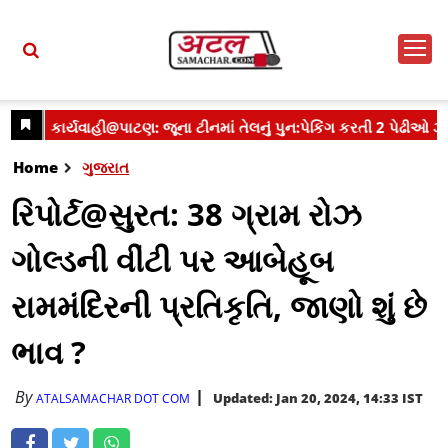
Home
ગુજરાત
રિપોર્ટ@સુરત: 38 ગ્રામ રોઝ
ગોલ્ડની વીંટી પર આબેહૂબ
રામમંદિરની પ્રતિકૃતિ, જાણો શું છે
ભાવ ?
By
Updated: Jan 20, 2024, 14:33 IST
ATALSAMACHAR DOT COM