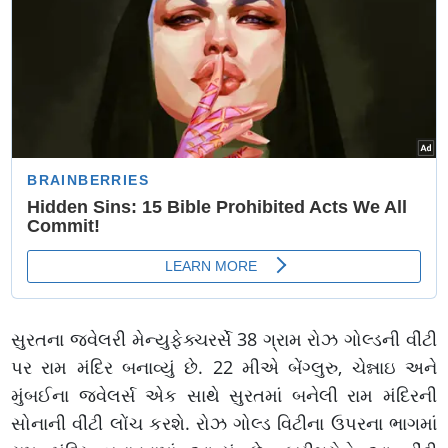
સુરતના જવેલરી મેન્યુફેક્ચરર્સે 38 ગ્રામ રોઝ ગોલ્ડની વીંટી
પર રામ મંદિર બનાવ્યું છે. 22 મીએ બેંગ્લુરુ, ચેન્નાઇ અને
મુંબઈના જ્વેલર્સ એક સાથે સુરતમાં બનેલી રામ મંદિરની
સોનાની વીંટી લોંચ કરશે. રોઝ ગોલ્ડ વિટીના ઉપરના ભાગમાં