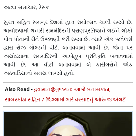
અટલ સમાચાર, ડેસ્ક
સુરત સહિત સમગ્ર દેશમાં હાલ રામોત્સવ ચાલી રહ્યો છે.
અયોધ્યામાં થનારી રામમંદિરની પ્રાણપ્રતિષ્ઠાને લઈને લોકો
પોત પોતાની રીતે ઉજવણી કરી રહ્યા છે. ત્યારે એક જ્વેલર્સ
દ્વારા રોઝ ગોલ્ડની વીંટી બનાવવામાં આવી છે. જેના પર
અયોધ્યાના રામમંદિરની આબેહૂબ પ્રતિકૃતિ બનાવવામાં
આવી છે. આ વીંટી બનાવવામાં બે કારીગરોને એક
અઠવાડિયાનો સમય લાગ્યો હતો.
Also Read -
હવામાન@ગુજરાત: આજે બનાસકાંઠા,
સાબરકાંઠા સહિત 7 જિલ્લામાં ભારે વરસાદનું ઓરેન્જ એલર્ટ