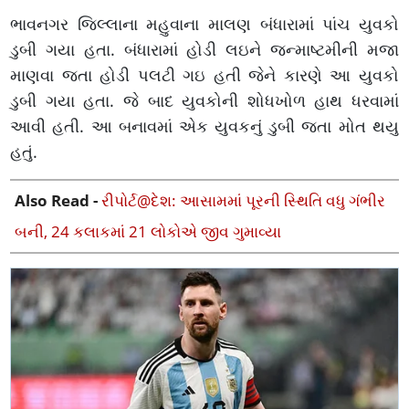
ભાવનગર જિલ્લાના મહુવાના માલણ બંધારામાં પાંચ યુવકો
ડુબી ગયા હતા. બંધારામાં હોડી લઇને જન્માષ્ટમીની મજા
માણવા જતા હોડી પલટી ગઇ હતી જેને કારણે આ યુવકો
ડુબી ગયા હતા. જે બાદ યુવકોની શોધખોળ હાથ ધરવામાં
આવી હતી. આ બનાવમાં એક યુવકનું ડુબી જતા મોત થયુ
હતું.
Also Read -
રીપોર્ટ@દેશ: આસામમાં પૂરની સ્થિતિ વધુ ગંભીર
બની, 24 કલાકમાં 21 લોકોએ જીવ ગુમાવ્યા