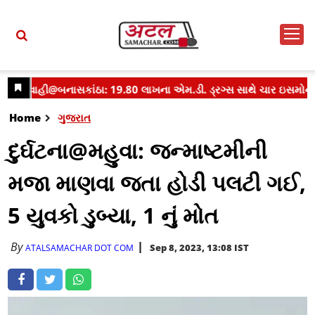
Home
ગુજરાત
દુર્ઘટના@મહુવા: જન્માષ્ટમીની
મજા માણવા જતા હોડી પલટી ગઈ,
5 યુવકો ડુબ્યા, 1 નું મોત
By
Sep 8, 2023, 13:08 IST
ATALSAMACHAR DOT COM