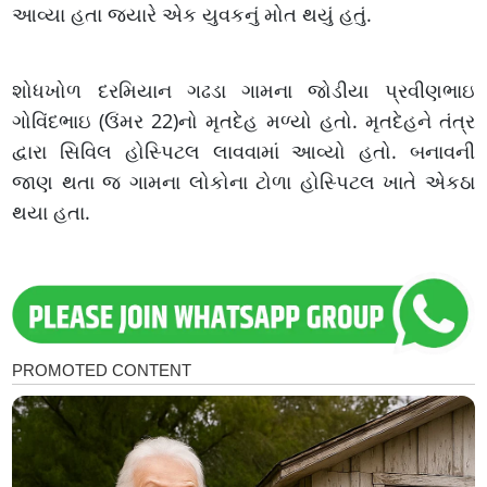
આવ્યા હતા જ્યારે એક યુવકનું મોત થયું હતું.
શોધખોળ દરમિયાન ગઢડા ગામના જોડીયા પ્રવીણભાઇ
ગોવિંદભાઇ (ઉંમર 22)નો મૃતદેહ મળ્યો હતો. મૃતદેહને તંત્ર
દ્વારા સિવિલ હોસ્પિટલ લાવવામાં આવ્યો હતો. બનાવની
જાણ થતા જ ગામના લોકોના ટોળા હોસ્પિટલ ખાતે એકઠા
થયા હતા.