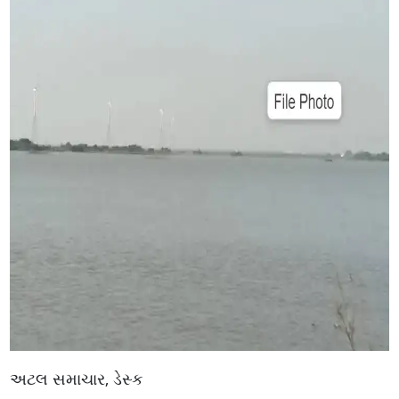
અટલ સમાચાર, ડેસ્ક