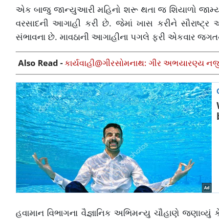
એક બાજુ જાન્યુઆરી મહિનો શરૂ થતા જ શિયાળો જામ્યો
વરસાદની આગાહી કરી છે. જેમાં ખાસ કરીને સૌરાષ્ટ્ર
સંભાવના છે. માવઠાની આગાહીના પગલે ફરી એકવાર જગતના ત
Also Read -
કાર્યવાહી@ગીરસોમનાથ: ગીર અભયારણ્ય નજીક
હવામાન વિભાગના વૈજ્ઞાનિક અભિમન્યુ ચૌહાણે જણાવ્યું