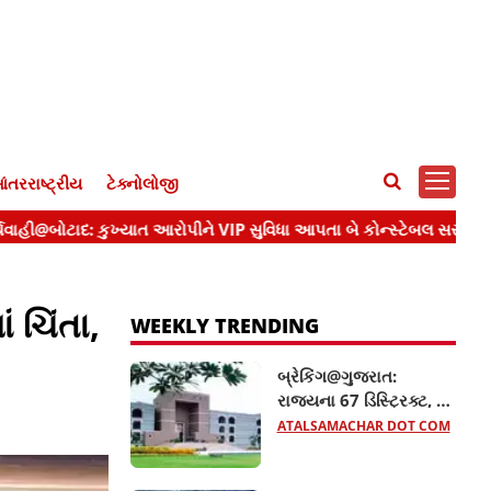
ંતરરાષ્ટ્રીય
ટેક્નોલોજી
 ચિંતા,
WEEKLY TRENDING
બ્રેકિંગ@ગુજરાત:
રાજ્યના 67 ડિસ્ટ્રિક્ટ, 63
સિવિલ અને 26 સિનિયર
ATALSAMACHAR DOT COM
સિવિલ જજની બદલી,
જાણો વધુ