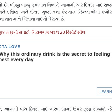
 છે. બીજી બાજુ હવામાન વિભાગે આગામી ચાર દિવસ બાદ રાજ
 અને દક્ષિણ અને ઉત્તર ગુજરાતના કેટલાક જિલ્લાઓમાં કમ
ાત માથે ચિંતાના વાદળો ઘેરાયા છે.
 તંત્રનો સપાટો, નિયમભંગ બદલ 20 રિસોર્ટ સીલ
 કે, આગામી પાંચ દિવસ બાદ અરબ સાગર ઉપર ટ્રફ સર્જાશે જે