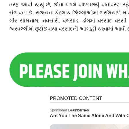
તરફ આવી રહ્યું છે, જેના પગલે વાદળછાયું વાતાવરણ 
સંભાવના છે. રાજ્યના કેટલાક જિલ્લાઓમાં ભરશિયાળે મ
ગીર સોમનાથ, નવસારી, વલસાડ, ડાંગમાં વરસાદ વરસી 
અરવલ્લીમાં છૂટોછવાયા વરસાદની આગાહી કરવામાં આવી છ