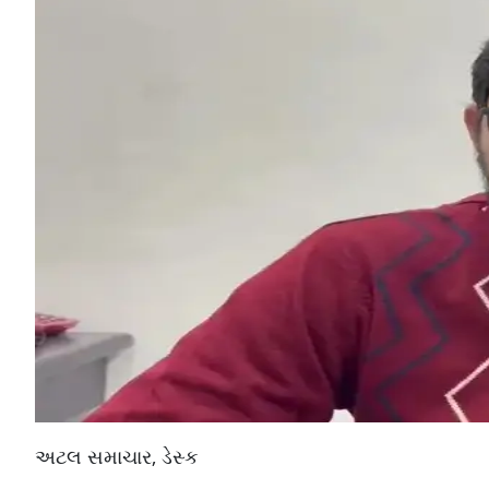
અટલ સમાચાર, ડેસ્ક