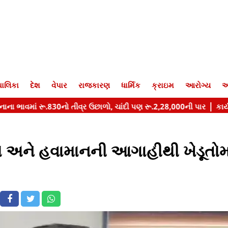
ાલિકા
દેશ
વેપાર
રાજકારણ
ધાર્મિક
ક્રાઇમ
આરોગ્ય
આ
અને હવામાનની આગાહીથી ખેડૂતોમાં