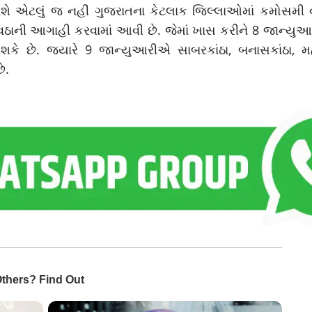
રહેશે એટલું જ નહીં ગુજરાતના કેટલાક જિલ્લાઓમાં કમોસમ
ાવઠાની આગાહી કરવામાં આવી છે. જેમાં ખાસ કરીને 8 જાન્યુ
શકે છે. જ્યારે 9 જાન્યુઆરીએ સાબરકાંઠા, બનાસકાંઠા, 
ે.