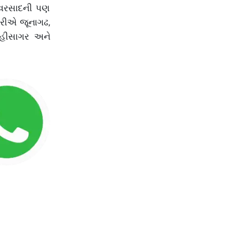
ી વરસાદની પણ
આરીએ જૂનાગઢ,
મહીસાગર અને