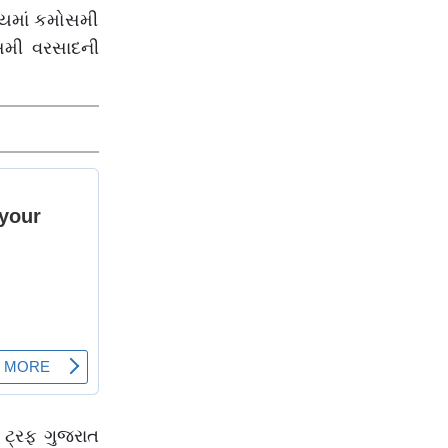
્યમાં કમોસમી
ોસમી વરસાદની
 ટ્રફ ગુજરાત