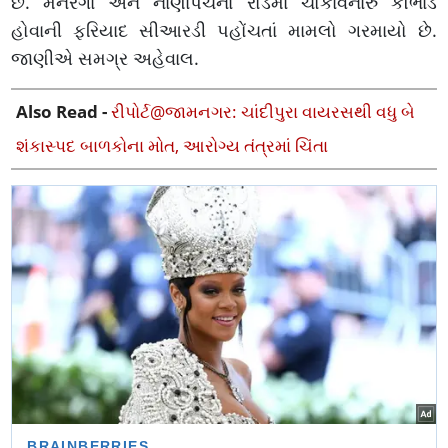
છે. મનરેગા અને નાણાંપંચના રોડમાં ચોંકાવનારું કૌભાંડ
હોવાની ફરિયાદ સીઆરડી પહોંચતાં મામલો ગરમાયો છે.
જાણીએ સમગ્ર અહેવાલ.
Also Read -
રીપોર્ટ@જામનગર: ચાંદીપુરા વાયરસથી વધુ બે
શંકાસ્પદ બાળકોના મોત, આરોગ્ય તંત્રમાં ચિંતા