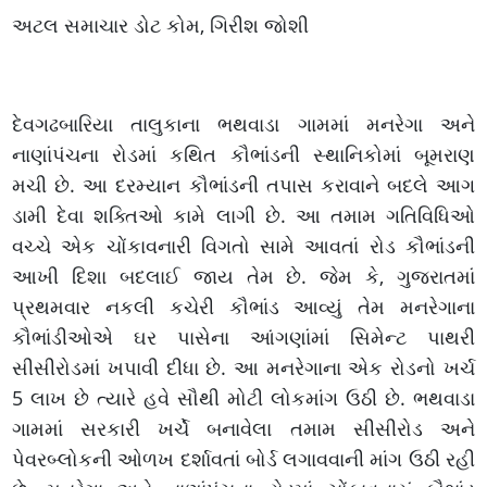
અટલ સમાચાર ડોટ કોમ, ગિરીશ જોશી
દેવગઢબારિયા તાલુકાના ભથવાડા ગામમાં મનરેગા અને
નાણાંપંચના રોડમાં કથિત કૌભાંડની સ્થાનિકોમાં બૂમરાણ
મચી છે. આ દરમ્યાન કૌભાંડની તપાસ કરાવાને બદલે આગ
ડામી દેવા શક્તિઓ કામે લાગી છે. આ તમામ ગતિવિધિઓ
વચ્ચે એક ચોંકાવનારી વિગતો સામે આવતાં રોડ કૌભાંડની
આખી દિશા બદલાઈ જાય તેમ છે. જેમ કે, ગુજરાતમાં
પ્રથમવાર નકલી કચેરી કૌભાંડ આવ્યું તેમ મનરેગાના
કૌભાંડીઓએ ઘર પાસેના આંગણાંમાં સિમેન્ટ પાથરી
સીસીરોડમાં ખપાવી દીધા છે. આ મનરેગાના એક રોડનો ખર્ચ
5 લાખ છે ત્યારે હવે સૌથી મોટી લોકમાંગ ઉઠી છે. ભથવાડા
ગામમાં સરકારી ખર્ચે બનાવેલા તમામ સીસીરોડ અને
પેવરબ્લોકની ઓળખ દર્શાવતાં બોર્ડ લગાવવાની માંગ ઉઠી રહી