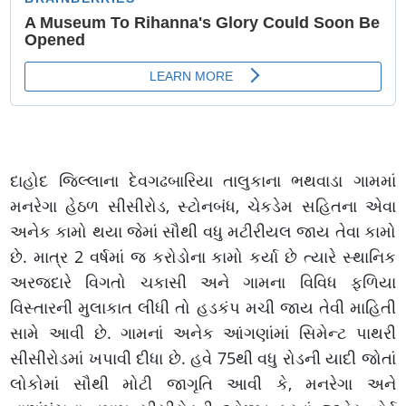
દાહોદ જિલ્લાના દેવગઢબારિયા તાલુકાના ભથવાડા ગામમાં
મનરેગા હેઠળ સીસીરોડ, સ્ટોનબંધ, ચેકડેમ સહિતના એવા
અનેક કામો થયા જેમાં સૌથી વધુ મટીરીયલ જાય તેવા કામો
છે. માત્ર 2 વર્ષમાં જ કરોડોના કામો કર્યા છે ત્યારે સ્થાનિક
અરજદારે વિગતો ચકાસી અને ગામના વિવિધ ફળિયા
વિસ્તારની મુલાકાત લીધી તો હડકંપ મચી જાય તેવી માહિતી
સામે આવી છે. ગામનાં અનેક આંગણાંમાં સિમેન્ટ પાથરી
સીસીરોડમાં ખપાવી દીધા છે. હવે 75થી વધુ રોડની યાદી જોતાં
લોકોમાં સૌથી મોટી જાગૃતિ આવી કે, મનરેગા અને