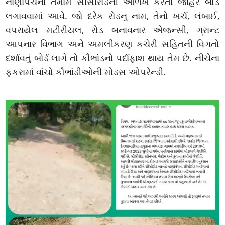
નાણાંપંચના તમામ સીસીરોડની ઓળખ કરતાં જાહેર બોર્ડ
લગાવવામાં આવે. જો દરેક રોડનુ નામ, તેનો ખર્ચ, લંબાઈ,
વપરાયેલ મટીરીયલ, રોડ બનાવનાર એજન્સી, ગ્રાન્ટ
આપનાર વિભાગ અને અમલીકરણ કચેરી સહિતની વિગતો
દર્શાવતું બોર્ડ લાગે તો કૌભાંડનો પર્દાફાશ થાય તેમ છે. નીચેના
ફકરામાં વાંચો કૌભાંડીઓની મોડસ ઓપરેન્ડી.