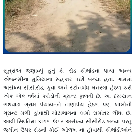
સૂત્રોએ જણાવ્યું હતું કે, રોડ કૌભાંડના પાયા અન્ય
એજન્સીના મુખિયાના સહકાર પછી બન્યા હતા. ગામમાં
અસંખ્ય સીસીરોડ, કૂવા અને સ્ટોનબંધ મનરેગા હેઠળ કરી
એક એક વર્ષમાં કરોડોની ગ્રાન્ટ ફાળવી છે. આ દરમ્યાન
ભથવાડા ગ્રામ પંચાયતને નાણાંપંચ હેઠળ પણ લાખોની
ગ્રાન્ટ મળી હોવાથી મોટાભાગના કામો સમાંતર લીધા છે.
આવી સ્થિતિમાં કાગળ ઉપર અસંખ્ય સીસીરોડ બન્યા પરંતુ
જમીન ઉપર રોડની કોઈ ઓળખ ના હોવાથી કૌભાંડીઓને