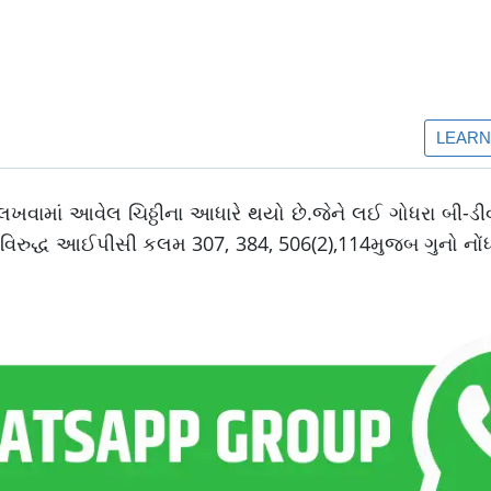
 લખવામાં આવેલ ચિઠ્ઠીના આધારે થયો છે.જેને લઈ ગોધરા બી-
રુદ્ધ આઈપીસી કલમ 307, 384, 506(2),114મુજબ ગુનો નોં