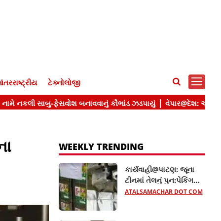
ંતરરાષ્ટ્રીય
ટેક્નોલોજી
ના
WEEKLY TRENDING
કાર્યવાહી@પાટણ: જૂના
ટીનમાં તેલનું પુન:પેકિંગ
કરતી 2 પેઢીઓ ઝડપાઈ,
ATALSAMACHAR DOT COM
રૂ.16.14 લાખનો જથ્થો
જપ્ત