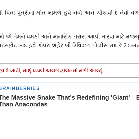
પિતા પુત્રીના મોત મામલે હવે નવો અને ચોંકાવી દે તેવો વળા
સમો એ તેમને ધમકી અને માનસિક ત્રાસ આપી મારવા માટે મજબૂર 
ઘટસ્ફોટ બાદ હવે ગોધરા શહેર બી ડિવિઝન પોલીસ મથકે 2 ઇસ
 ફાડી ખાધી, માથું ધડથી અલગ હાલતમાં મળી આવ્યું