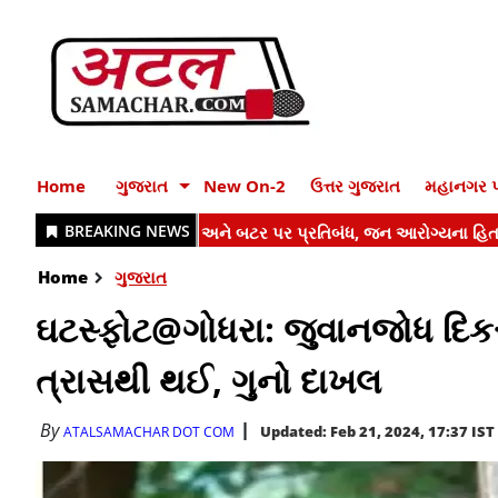
Home
ગુજરાત
New On-2
ઉત્તર ગુજરાત
મહાનગર પ
Home
ગુજરાત
ઘટસ્ફોટ@ગોધરા: જુવાનજોધ દિક
ત્રાસથી થઈ, ગુનો દાખલ
By
Updated: Feb 21, 2024, 17:37 IST
ATALSAMACHAR DOT COM