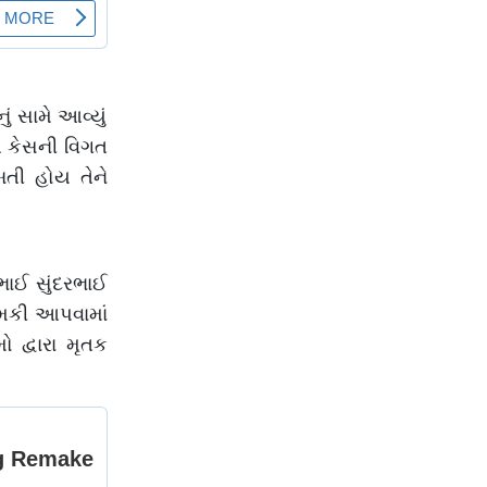
ં સામે આવ્યું
 આ કેસની વિગત
બતી હોય તેને
નભાઈ સુંદરભાઈ
 ધમકી આપવામાં
દ્વારા મૃતક