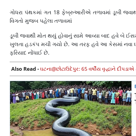
ગોધરા પંથકમાં ગત 18 ફેબ્રુઆરીએ તળાવમાં ડૂબી જવાથી 
વિગતો મુજબ પહેલા તળાવમાં
ડૂબી જવાથી મોત થયું હોવાનું સામે આવ્યા બાદ હવે બે ઈ
ખુલતા હડકંપ મચી ગયો છે. આ તરફ હવે આ કેસમાં નવા 
ફરિયાદ નોંધાઈ છે.
Also Read -
ઘટના@છોટાઉદેપુર: 65 વર્ષીય વૃદ્ધાને દીપડાએ