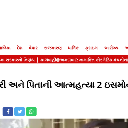
ાલિકા
દેશ
વેપાર
રાજકારણ
ધાર્મિક
ક્રાઇમ
આરોગ્ય
આ
રી અને પિતાની આત્મહત્યા 2 ઇસમો