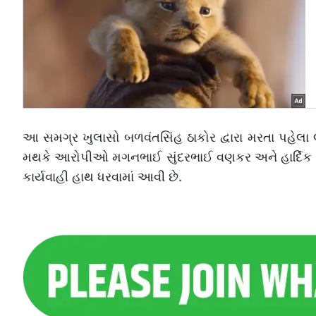
આ સમગ્ર ખુલાસો બળવંતસિંહ ઠાકોર દ્વારા મરતા પહેલા
મથકે આરોપીઓ મગનભાઈ સુંદરભાઈ વણકર અને હાર્દિક વિ
કાર્યવાહી હાથ ધરવામાં આવી છે.