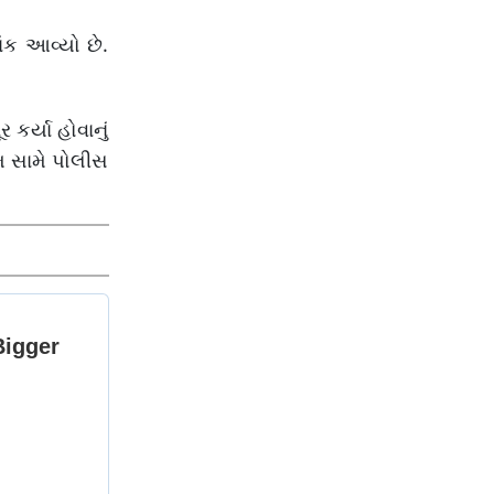
ંક આવ્યો છે.
કર્યા હોવાનું
મ સામે પોલીસ