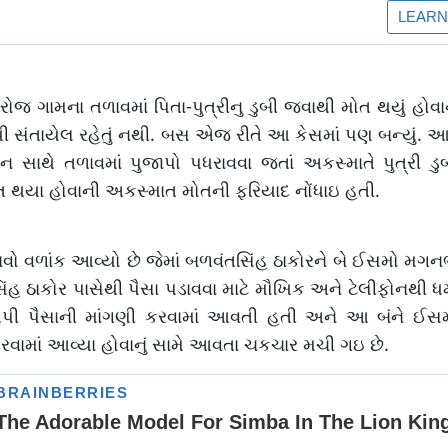
રોજ ગામના તળાવમાં પિતા-પુત્રીનુ ડુબી જવાથી મોત થયું હોવાનુ
ુધી સંતાયેલ રહેતું નથી. બસ એજ રીતે આ કેસમાં પણ બન્યું.
ન સાથે તળાવમાં પુજાપો પધરાવવા જતાં અકસ્માતે પુત્રી ડુ
મોત થયા હોવાની અકસ્માત મોતની ફરિયાદ નોંધાઇ હતી.
 નવો વળાંક આવ્યો છે જેમાં બળવંતસિંહ ઠાકોરને બે ઈસમો મગ
તસિંહ ઠાકોર પાસેથી પૈસા પડાવવા માટે મૌખિક અને ટેલીફોનથી
ી પૈસાની માંગણી કરવામાં આવતી હતી અને આ બંને ઈસમો 
કરવામાં આવ્યા હોવાનું સામે આવતા ચકચાર મચી ગઇ છે.