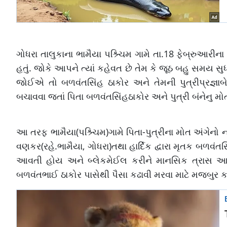
ગોધરા તાલુકાના ભામૈયા પશ્ર્ચિમ ગામે તા.18 ફેબ્રુઆરીના 
હતું. જોકે આપને ત્યાં કહેવત છે તેમ કે જૂઠ બહુ સમય સ
જોઈએ તો બળવંતસિંહ ઠાકોર અને તેમની પુત્રીપ્રજ્ઞાબે
બચાવવા જતાં પિતા બળવંતસિંહઠાકોર અને પુત્રી બંનેનુ 
આ તરફ ભામૈયા(પશ્ર્ચિમ)ગામે પિતા-પુત્રીના મોત અંગેનો
વણકર(રહે.ભામૈયા, ગોધરા)તથા હાર્દિક દ્વારા મૃતક બળવં
આવતી હોય અને બ્લેકમેઈલ કરીને માનસિક ત્રાસ આપ
બળવંતભાઈ ઠાકોર પાસેથી પૈસા કઢાવી મરવા માટે મજબુર 