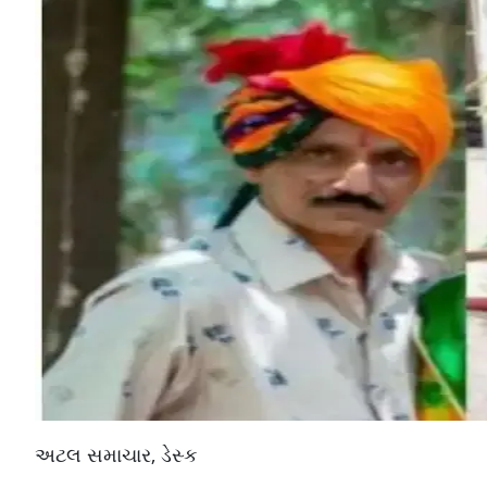
અટલ સમાચાર, ડેસ્ક