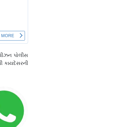
ડીવીઝન પોલીસ
ધી કાયદેસરની