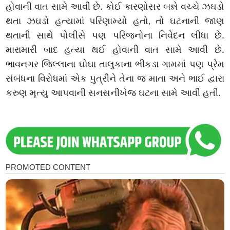
હોવાની વાત સામે આવી છે. કોઈ કારણોસર બન્ને વચ્ચે ઝઘડો
થતા ઝઘડો હત્યામાં પરિણામ્યો હતો, તો ઘટનાની જાણ
થતાની સાથે પોલીસે પણ પરિજનોના નિવેદન લીધા છે.
મારામારી બાદ હત્યા થઈ હોવાની વાત સામે આવી છે.
ભાવનગર જિલ્લાના ઘોઘા તાલુકાના ભીકડા ગામમાં પણ પ્રેમ
સંબંધના વિરોધમાં એક પુત્રીને તેના જ માતા અને ભાઈ દ્વારા
કરુણ મૃત્યુ આપવાની સનસનીખેજ ઘટના સામે આવી હતી.