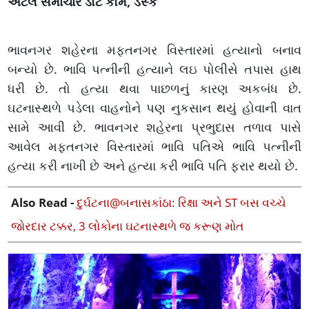
અટલ સમાચાર ડોટ કોમ, ડેસ્ક
ભાવનગર શહેરના મફ્તનગર વિસ્તારમાં હત્યાનો બનાવ
બન્યો છે. ભાવિ પત્નીની હત્યાને લઇ પોલીસે તપાસ હાથ
ધરી છે. તો હત્યા થવા પાછળનું કારણ અકબંધ છે.
ઘટનાસ્થળે પડેલા વાહનોને પણ નુકસાન થયું હોવાની વાત
સામે આવી છે. ભાવનગર શહેરના પ્રભુદાસ તળાવ પાસે
આવેલ મફતનગર વિસ્તારમાં ભાવિ પતિએ ભાવિ પત્નીની
હત્યા કરી નાખી છે અને હત્યા કરી ભાવિ પતિ ફરાર થયો છે.
Also Read -
દુર્ઘટના@બનાસકાંઠા: રિક્ષા અને ST બસ વચ્ચે
જોરદાર ટક્કર, 3 લોકોના ઘટનાસ્થળે જ કરૂણ મોત