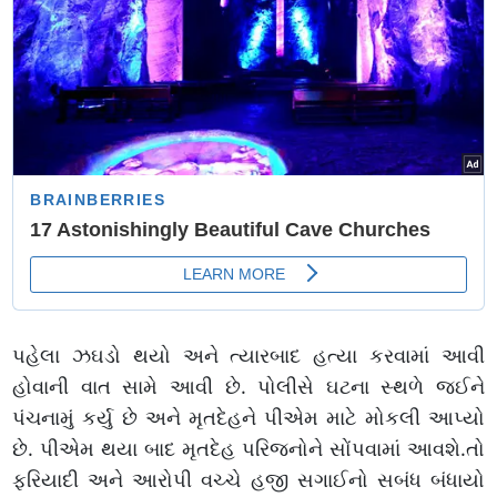
પહેલા ઝઘડો થયો અને ત્યારબાદ હત્યા કરવામાં આવી
હોવાની વાત સામે આવી છે. પોલીસે ઘટના સ્થળે જઈને
પંચનામું કર્યુ છે અને મૃતદેહને પીએમ માટે મોકલી આપ્યો
છે. પીએમ થયા બાદ મૃતદેહ પરિજનોને સોંપવામાં આવશે.તો
ફરિયાદી અને આરોપી વચ્ચે હજી સગાઈનો સબંધ બંધાયો