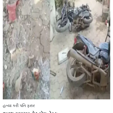
હત્યા કરી પતિ ફરાર