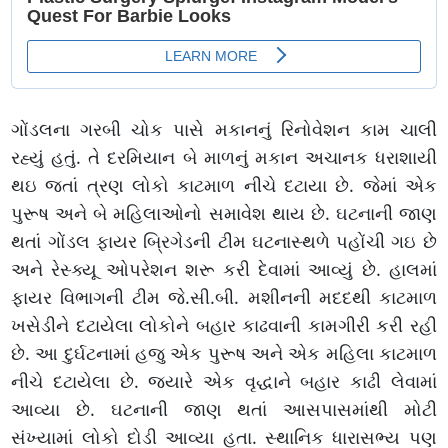
ગોંડલના ગરબી ચોક પાસે મકાનનું રિનોવેશન કામ ચાલી
રહ્યું હતું. તે દરમિયાન બે માળનું મકાન અચાનક ધરાશાયી
થઇ જતાં ત્રણ લોકો કાટમાળ નીચે દટાયા છે. જેમાં એક
પુરૂષ અને બે મહિલાઓનો સમાવેશ થાય છે. ઘટનાની જાણ
થતાં ગોંડલ ફાયર બ્રિગેડની ટીમ ઘટનાસ્થળે પહોંચી ગઇ છે
અને રેસ્ક્યૂ ઓપરેશન શરૂ કરી દેવામાં આવ્યું છે. હાલમાં
ફાયર વિભાગની ટીમ જે.સી.બી. મશીનની મદદથી કાટમાળ
ખસેડીને દટાયેલા લોકોને બહાર કાઢવાની કામગીરી કરી રહી
છે. આ દુર્ઘટનામાં હજુ એક પુરૂષ અને એક મહિલા કાટમાળ
નીચે દટાયેલા છે. જ્યારે એક વૃદ્ધાને બહાર કાઢી લેવામાં
આવ્યા છે. ઘટનાની જાણ થતાં આસપાસમાંથી મોટી
સંખ્યામાં લોકો દોડી આવ્યા હતા. સ્થાનિક ધારાસભ્ય પણ