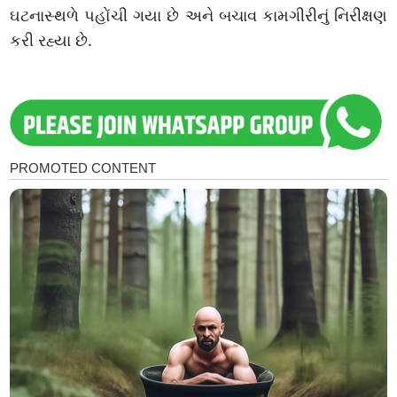
ઘટનાસ્થળે પહોંચી ગયા છે અને બચાવ કામગીરીનું નિરીક્ષણ
કરી રહ્યા છે.