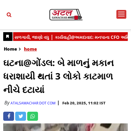
Home
home
ઘટના@ગોંડલ: બે માળનું મકાન
ધરાશાયી થતાં 3 લોકો કાટમાળ
નીચે દટાયાં
By
Feb 20, 2025, 11:02 IST
ATALSAMACHAR DOT COM