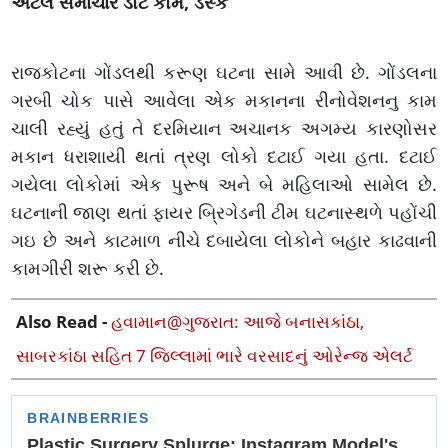
અટલ સમાચાર ડોટ કોમ, ડેસ્ક
રાજકોટના ગોંડલથી કરૂણ ઘટના સામે આવી છે. ગોંડલના
ગરબી ચોક પાસે આવેલા એક મકાનના રીનોવેશનનુ કામ
ચાલી રહ્યું હતું તે દરમિયાન અચાનક અગમ્ય કારણોસર
મકાન ધરાશાયી થતાં ત્રણ લોકો દટાઈ ગયા હતા. દટાઈ
ગયેલા લોકોમાં એક પુરૂષ અને બે મહિલાઓ સામેલ છે.
ઘટનાની જાણ થતાં ફાયર બ્રિગેડની ટીમ ઘટનાસ્થળે પહોંચી
ગઇ છે અને કાટમાળ નીચે દબાયેલા લોકોને બહાર કાઢવાની
કામગીરી શરૂ કરી છે.
Also Read -
હવામાન@ગુજરાત: આજે બનાસકાંઠા,
સાબરકાંઠા સહિત 7 જિલ્લામાં ભારે વરસાદનું ઓરેન્જ એલર્ટ