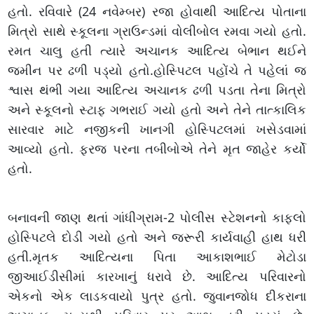
હતો. રવિવારે (24 નવેમ્બર) રજા હોવાથી આદિત્ય પોતાના
મિત્રો સાથે સ્કૂલના ગ્રાઉન્ડમાં વોલીબોલ રમવા ગયો હતો.
રમત ચાલુ હતી ત્યારે અચાનક આદિત્ય બેભાન થઈને
જમીન પર ઢળી પડ્યો હતો.હોસ્પિટલ પહોંચે તે પહેલાં જ
શ્વાસ થંભી ગયા આદિત્ય અચાનક ઢળી પડતા તેના મિત્રો
અને સ્કૂલનો સ્ટાફ ગભરાઈ ગયો હતો અને તેને તાત્કાલિક
સારવાર માટે નજીકની ખાનગી હોસ્પિટલમાં ખસેડવામાં
આવ્યો હતો. ફરજ પરના તબીબોએ તેને મૃત જાહેર કર્યો
હતો.
બનાવની જાણ થતાં ગાંધીગ્રામ-2 પોલીસ સ્ટેશનનો કાફલો
હોસ્પિટલે દોડી ગયો હતો અને જરૂરી કાર્યવાહી હાથ ધરી
હતી.મૃતક આદિત્યના પિતા આકાશભાઈ મેટોડા
જીઆઈડીસીમાં કારખાનું ધરાવે છે. આદિત્ય પરિવારનો
એકનો એક લાડકવાયો પુત્ર હતો. જુવાનજોધ દીકરાના