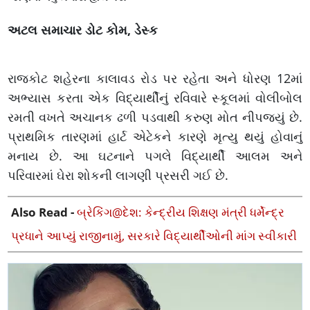
અટલ સમાચાર ડોટ કોમ, ડેસ્ક
રાજકોટ શહેરના કાલાવડ રોડ પર રહેતા અને ધોરણ 12માં
અભ્યાસ કરતા એક વિદ્યાર્થીનું રવિવારે સ્કૂલમાં વોલીબોલ
રમતી વખતે અચાનક ઢળી પડવાથી કરુણ મોત નીપજ્યું છે.
પ્રાથમિક તારણમાં હાર્ટ એટેકને કારણે મૃત્યુ થયું હોવાનું
મનાય છે. આ ઘટનાને પગલે વિદ્યાર્થી આલમ અને
પરિવારમાં ઘેરા શોકની લાગણી પ્રસરી ગઈ છે.
Also Read -
બ્રેકિંગ@દેશ: કેન્દ્રીય શિક્ષણ મંત્રી ધર્મેન્દ્ર
પ્રધાને આપ્યું રાજીનામું, સરકારે વિદ્યાર્થીઓની માંગ સ્વીકારી