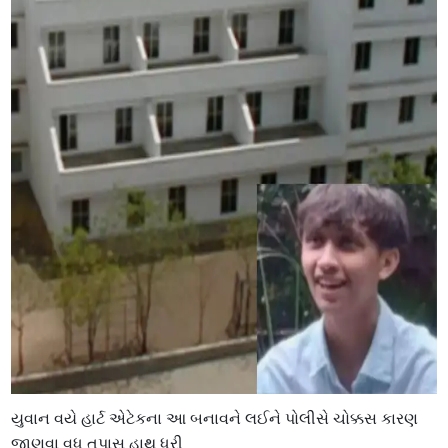
યુવાન વયે હાર્ટ એટેકના આ બનાવને લઈને પોલીસે ચોક્કસ કારણ
જાણવા વધુ તપાસ હાથ ધરી