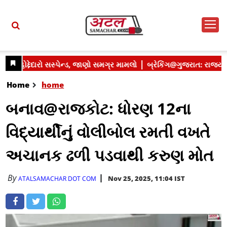
Home
home
બનાવ@રાજકોટ: ધોરણ 12ના
વિદ્યાર્થીનું વોલીબોલ રમતી વખતે
અચાનક ઢળી પડવાથી કરુણ મોત
By
Nov 25, 2025, 11:04 IST
ATALSAMACHAR DOT COM