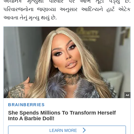
અચાનક મૃત્યુથી પરિવાર પર આભ તૂટી પડ્યું છે.
પરિવારજનોના જણાવ્યા અનુસાર આદિત્યને હાર્ટ એટેક
આવતા તેનું મૃત્યુ થયું છે.