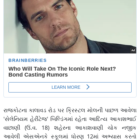
રાજકોટના કાલાવડ રોડ પર ક્રિસ્ટલ મોલની પાછળ આવેલા
'સેલેનિયમ હેરીટેજ' બિલ્ડિંગમાં રહેતા આદિત્ય આકાશભાઈ
વાછાણી (ઉં.વ. 18) શહેરના આકાશવાણી ચોક નજીક
આવેલી એસએનકે સ્કૂલમાં ધોરણ 12માં અભ્યાસ કરતો