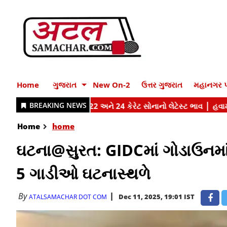
Home
ગુજરાત
New On-2
ઉત્તર ગુજરાત
મહાનગર પ
Home
home
ઘટના@સુરત: GIDCમાં ગોડાઉનમ
5 ગાડીઓ ઘટનાસ્થળે
By
Dec 11, 2025, 19:01 IST
ATALSAMACHAR DOT COM