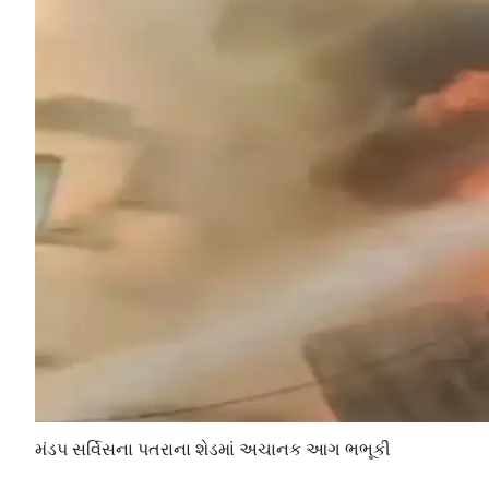
મંડપ સર્વિસના પતરાના શેડમાં અચાનક આગ ભભૂકી