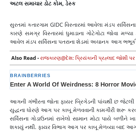
અટલ સમાચાર ડોટ કોમ, ડેસ્ક
સુરતમાં કતારગામ GIDC વિસ્તારમાં આવેલા મંડપ સર્વ
કારણે સમગ્ર વિસ્તારમાં ધુમાડાના ગોટેગોટા જોવા મળ
આવેલ મંડપ સર્વિસના પતરાના શેડમાં અચાનક આગ ભભૂકી
Also Read -
રાજકારણ@દેશ: પ્રિયંકાની પ્રહ્લાદ જોશી પર
આગની ગંભીરતા જોતા ફાયર બ્રિગેડની પાંચથી છ જેટલી
યુદ્ધના ધોરણે આગ પર કાબૂ મેળવવાની કામગીરી શરૂ ક
સર્વિસના ગોડાઉનમાં રાખેલો સામાન મોટા પાયે બળીને
શકાયું નથી. ફાયર વિભાગ આગ પર કાબૂ મેળવ્યા બાદ આગ