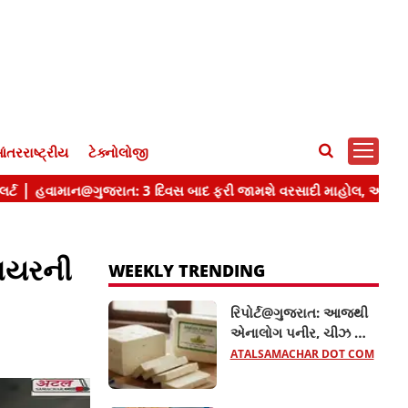
ંતરરાષ્ટ્રીય
ટેક્નોલોજી
ાયરની
WEEKLY TRENDING
રિપોર્ટ@ગુજરાત: આજથી
એનાલોગ પનીર, ચીઝ અને
બટર પર પ્રતિબંધ, જન
ATALSAMACHAR DOT COM
આરોગ્યના હિતમાં
સરકારનો નિર્ણય