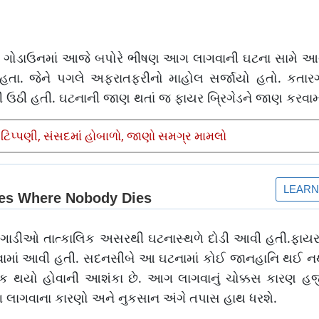
િસના ગોડાઉનમાં આજે બપોરે ભીષણ આગ લાગવાની ઘટના સામે 
્યા હતા. જેને પગલે અફરાતફરીનો માહોલ સર્જાયો હતો. કતાર
 ઉઠી હતી. ઘટનાની જાણ થતાં જ ફાયર બ્રિગેડને જાણ કરવામ
 ટિપ્પણી, સંસદમાં હોબાળો, જાણો સમગ્ર મામલો
 ગાડીઓ તાત્કાલિક અસરથી ઘટનાસ્થળે દોડી આવી હતી.ફાયર ફ
રવામાં આવી હતી. સદનસીબે આ ઘટનામાં કોઈ જાનહાનિ થઈ નથી
 ખાક થયો હોવાની આશંકા છે. આગ લાગવાનું ચોક્કસ કારણ હ
 લાગવાના કારણો અને નુકસાન અંગે તપાસ હાથ ધરશે.