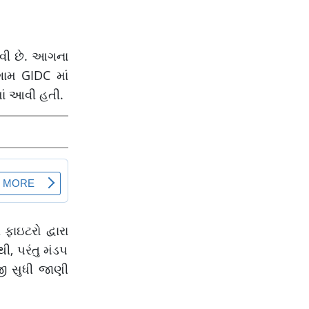
આવી છે. આગના
ગામ GIDC માં
ાં આવી હતી.
ાઇટરો દ્વારા
, પરંતુ મંડપ
જી સુધી જાણી