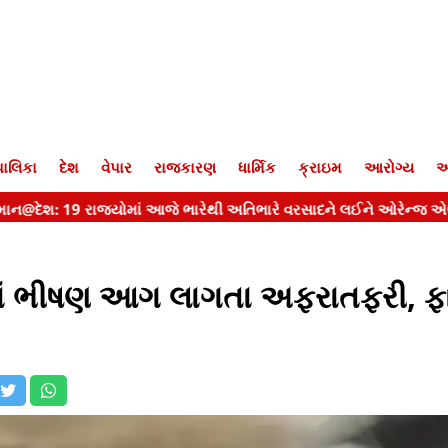
ાલિકા
દેશ
વેપાર
રાજકારણ
ધાર્મિક
ક્રાઇમ
આરોગ્ય
આ
ાં ભીષણ આગ લાગતા અફરાતફરી, ફ