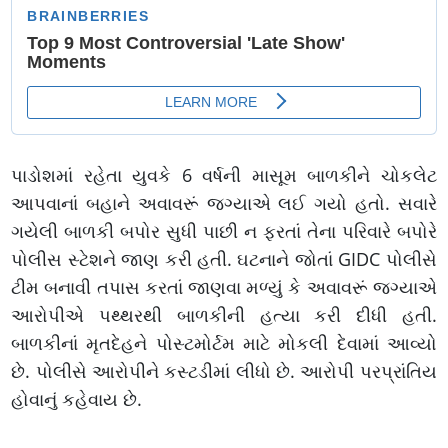
પાડોશમાં રહેતા યુવકે 6 વર્ષની માસૂમ બાળકીને ચોકલેટ
આપવાનાં બહાને અવાવરૂં જગ્યાએ લઈ ગયો હતો. સવારે
ગયેલી બાળકી બપોર સુધી પાછી ન ફરતાં તેના પરિવારે બપોરે
પોલીસ સ્ટેશને જાણ કરી હતી. ઘટનાને જોતાં GIDC પોલીસે
ટીમ બનાવી તપાસ કરતાં જાણવા મળ્યું કે અવાવરૂં જગ્યાએ
આરોપીએ પથ્થરથી બાળકીની હત્યા કરી દીધી હતી.
બાળકીનાં મૃતદેહને પોસ્ટમોર્ટમ માટે મોકલી દેવામાં આવ્યો
છે. પોલીસે આરોપીને કસ્ટડીમાં લીધો છે. આરોપી પરપ્રાંતિય
હોવાનું કહેવાય છે.