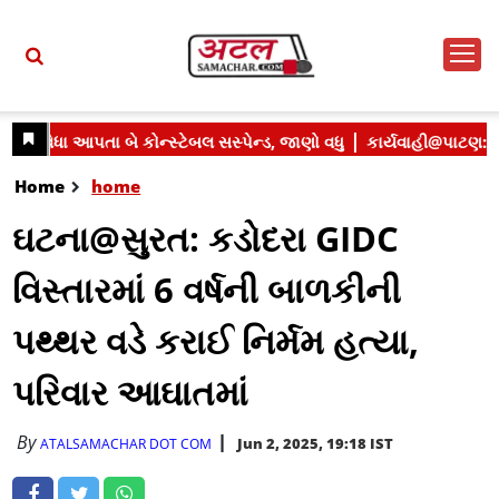
Home
home
ઘટના@સુરત: કડોદરા GIDC
વિસ્તારમાં 6 વર્ષની બાળકીની
પથ્થર વડે કરાઈ નિર્મમ હત્યા,
પરિવાર આઘાતમાં
By
Jun 2, 2025, 19:18 IST
ATALSAMACHAR DOT COM