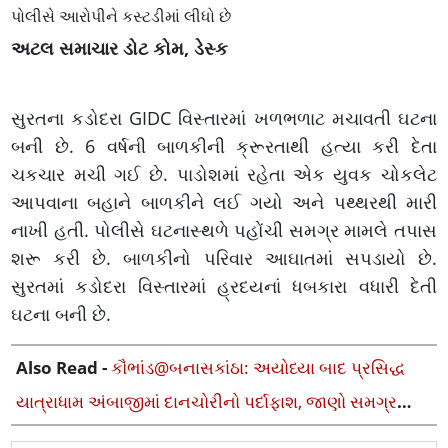
પોલીસે આરોપીને કસ્ટડીમાં લીધો છે
અટલ સમાચાર ડોટ કોમ, ડેસ્ક
સુરતના કડોદરા GIDC વિસ્તારમાં ખળભળાટ મચાવતી ઘટના
બની છે. 6 વર્ષની બાળકીની ક્રૂરતાથી હત્યા કરી દેતા
ચકચાર મચી ગઈ છે. પાડોશમાં રહેતા એક યુવક ચોકલેટ
આપવાના બહાને બાળકીને લઈ ગયો અને પથ્થરથી મારી
નાખી હતી. પોલીસે ઘટનાસ્થળે પહોંચી સમગ્ર મામલે તપાસ
શરૂ કરી છે. બાળકીનો પરિવાર આઘાતમાં સપડાયો છે.
સુરતમાં કડોદરા વિસ્તારમાં હ્રદયનાં ધબકારા વધારી દેતી
ઘટના બની છે.
Also Read -
કૌભાંડ@બનાસકાંઠા: અયોધ્યા બાદ પ્રસિદ્ધ
યાત્રાધામ અંબાજીમાં દાનચોરીનો પર્દાફાશ, જાણો સમગ્ર
મામલો