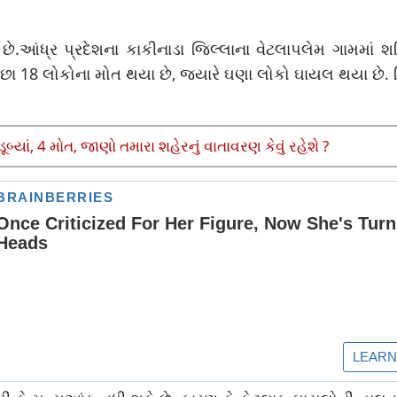
ે.આંધ્ર પ્રદેશના કાકીનાડા જિલ્લાના વેટલાપલેમ ગામમાં શન
ઓછા 18 લોકોના મોત થયા છે, જ્યારે ઘણા લોકો ઘાયલ થયા છે. 
્યાં, 4 મોત, જાણો તમારા શહેરનું વાતાવરણ કેવું રહેશે ?