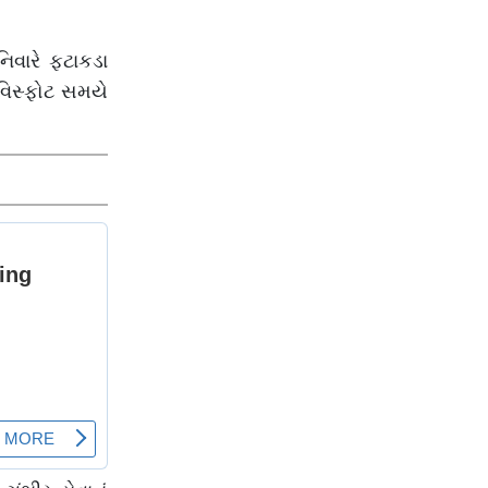
ફૂંકાશે
િવારે ફટાકડા
વિસ્ફોટ સમયે