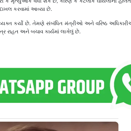
 કે મૃત્યુઆંક વધી શકે છે, કારણ કે કેટલાક ઘાયલોની હાલત 
દાખલ કરવામાં આવ્યા છે.
્યક્ત કર્યો છે. તેમણે સંબંધિત મંત્રીઓ અને વરિષ્ઠ અધિકાર
્ર રાહત અને બચાવ કાર્યમાં લાગેલું છે.