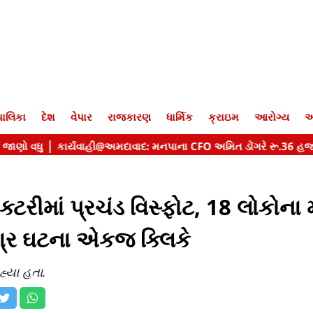
ાલિકા
દેશ
વેપાર
રાજકારણ
ધાર્મિક
ક્રાઇમ
આરોગ્ય
આ
ક્ટરીમાં પ્રચંડ વિસ્ફોટ, 18 લોકોના 
્ર ઘટના એકજ ક્લિકે
્યા હતા.