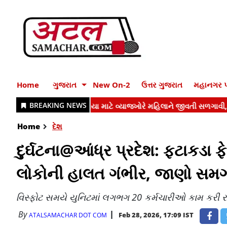
Home
ગુજરાત
New On-2
ઉત્તર ગુજરાત
મહાનગર પ
Home
દેશ
દુર્ઘટના@આંધ્ર પ્રદેશ: ફટાકડા ફે
લોકોની હાલત ગંભીર, જાણો સમગ
વિસ્ફોટ સમયે યુનિટમાં લગભગ 20 કર્મચારીઓ કામ કરી રહ
By
Feb 28, 2026, 17:09 IST
ATALSAMACHAR DOT COM