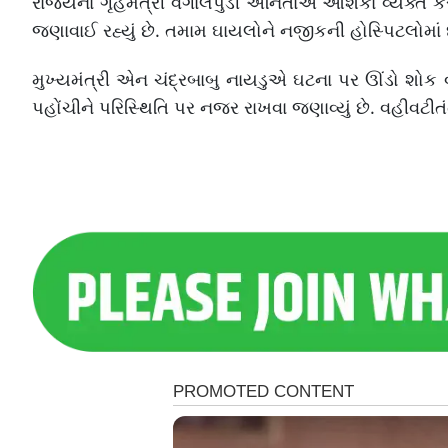
રાજ્યના ગૃહમંત્રી વંગાલપુડી અનિતાએ આશંકા વ્યક્ત કરી
જણાવાઈ રહ્યું છે. તમામ ઘાયલોને નજીકની હોસ્પિટલોમાં 
મુખ્યમંત્રી એન ચંદ્રબાબુ નાયડુએ ઘટના પર ઊંડો શોક વ
પહોંચીને પરિસ્થિતિ પર નજર રાખવા જણાવ્યું છે. વહીવટીતંત