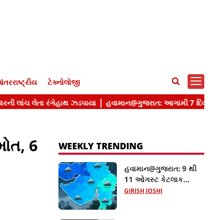
ંતરરાષ્ટ્રીય
ટેક્નોલોજી
મોત, 6
WEEKLY TRENDING
હવામાન@ગુજરાત: 9 થી
11 ઓગસ્ટ કેટલાક
જિલ્લાઓમાં ગાજવીજ
GIRISH JOSHI
સાથે વરસાદની આગાહી