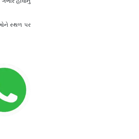
ગંભીર હોવાનું
ીઓને સ્થળ પર