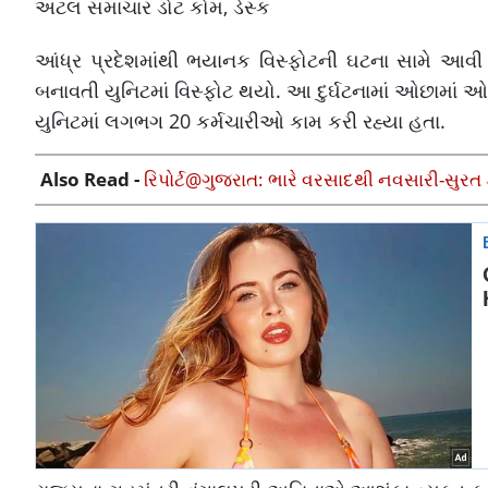
અટલ સમાચાર ડોટ કોમ, ડેસ્ક
આંધ્ર પ્રદેશમાંથી ભયાનક વિસ્ફોટની ઘટના સામે આવી છ
બનાવતી યુનિટમાં વિસ્ફોટ થયો. આ દુર્ઘટનામાં ઓછામાં 
યુનિટમાં લગભગ 20 કર્મચારીઓ કામ કરી રહ્યા હતા.
Also Read -
રિપોર્ટ@ગુજરાત: ભારે વરસાદથી નવસારી-સુરત ડૂબ