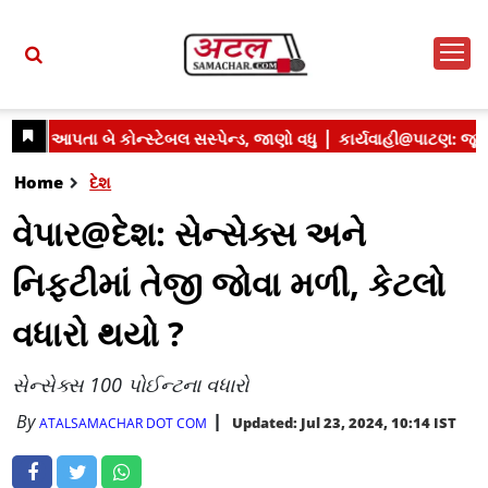
Home
દેશ
વેપાર@દેશ: સેન્સેક્સ અને
નિફ્ટીમાં તેજી જોવા મળી, કેટલો
વધારો થયો ?
સેન્સેક્સ 100 પોઈન્ટના વધારો
By
Updated: Jul 23, 2024, 10:14 IST
ATALSAMACHAR DOT COM