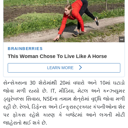
સેન્સેક્સના 30 શેરોમાંથી 20માં વધારો અને 10માં ઘટાડો
જોવા મળી રહ્યો છે. IT, મીડિયા, મેટલ અને કન્ઝ્યુમર
ડ્યુરેબલ્સ સિવાય, NSEના તમામ ક્ષેત્રોમાં વૃદ્ધિ જોવા મળી
રહી છે. રેલવે, ડિફેન્સ અને ઈન્ફ્રાસ્ટ્રક્ચર કંપનીઓના શેર
પર ફોકસ રહેશે કારણ કે બજેટમાં આને લગતી મોટી
જાહેરાતો થઈ શકે છે.