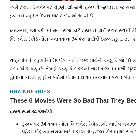
અમેરિકામાં 5 નવેમ્બરે ચૂંટણી યોજાશે. ટ્રમ્પને જુલાઈમાં જ સજ
હવે તેને વધુ 68 દિવસ માટે ટાળવામાં આવી છે.
ખરેખરમાં, આ વર્ષે 30 મેના રોજ કોર્ટે ટ્રમ્પને પોર્ન સ્ટાર સ્
બિઝનેસ રેકોર્ડ ખોટા બનાવવાના 34 કેસમાં દોષી ઠેરવ્યા હતા. ટ્રમ્
રાષ્ટ્રપતિની ચૂંટણીનો ઉલ્લેખ કરતા જજ માર્ચેને કહ્યું કે જો 18
કરવામાં આવ્યું છે. તેમણે કહ્યું કે સજાની તારીખ લંબાવવાથી ચૂં
હોવાના કારણે સુપ્રીમ કોર્ટમાં પોતાના દોષિત ઠેરવવાના કેસને બં
ટ્રમ્પ સામે 34 આરોપો
ટ્રમ્પ પર 34 વખત ખોટા બિઝનેસ રેકોર્ડ્સનો આરોપ લગાવવામા
પહેલા મોઢું બંધ રાખવા માટે 1 લાખ 30 હજાર ડોલર (લગભગ