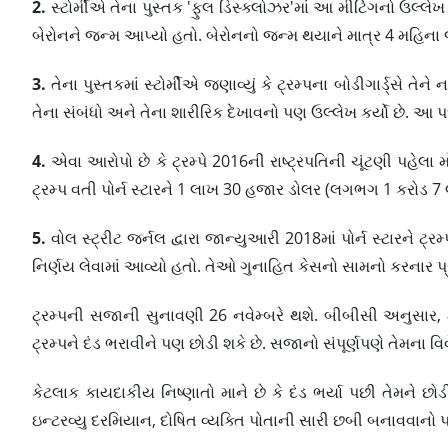
2.
સ્ટોર્મીએ તેના પુસ્તક 'ફુલ ડિસ્ક્લોઝર'માં આ મીટિંગનો ઉલ્લેખ કર
બેરોનને જન્મ આપ્યો હતો. બેરોનનો જન્મ થયાને માત્ર 4 મહિના
3.
તેના પુસ્તકમાં સ્ટોર્મીએ જણાવ્યું કે ટ્રમ્પના બોડીગાર્ડ્સે તેન
તેના સંબંધો અને તેના શારીરિક દેખાવનો પણ ઉલ્લેખ કર્યો છે. આ પ
4.
એવા આરોપો છે કે ટ્રમ્પે 2016ની રાષ્ટ્રપતિની ચૂંટણી પહેલા મોઢું
ટ્રમ્પ વતી પોર્ન સ્ટારને 1 લાખ 30 હજાર ડોલર (લગભગ 1 કરોડ 7
5.
વોલ સ્ટ્રીટ જર્નલ દ્વારા જાન્યુઆરી 2018માં પોર્ન સ્ટારને ટ
નિર્ણય લેવામાં આવ્યો હતો. તેઓ ગુનાહિત કેસનો સામનો કરનાર પ્
ટ્રમ્પની સજાની સુનાવણી 26 નવેમ્બરે થશે. બીબીસી અનુસાર, 
ટ્રમ્પને દંડ ભરાવીને પણ છોડી શકે છે. સજાનો સંપૂર્ણપણે તેમના વ
કેટલાક કાયદાકીય નિષ્ણાતો માને છે કે દંડ ભર્યા પછી તેમને છોડી મુ
ઇન્ટરવ્યુ દરમિયાન, દોષિત વ્યક્તિ પોતાની સારી છબી બનાવવાનો 