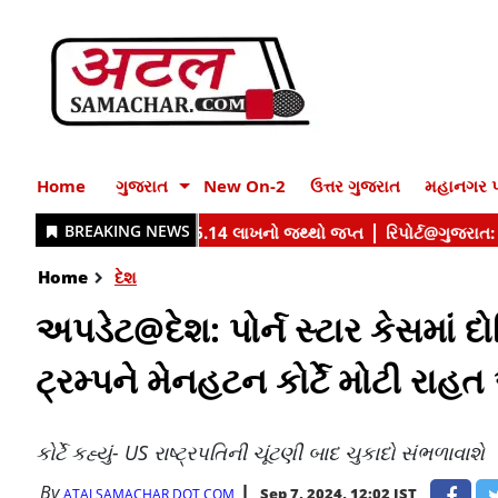
Home
ગુજરાત
New On-2
ઉત્તર ગુજરાત
મહાનગર પ
Home
દેશ
અપડેટ@દેશ: ​પોર્ન સ્ટાર કેસમાં દો
ટ્રમ્પને મેનહટન કોર્ટે મોટી રાહ
કોર્ટે કહ્યું- US રાષ્ટ્રપતિની ચૂંટણી બાદ ચુકાદો સંભળાવાશે
By
Sep 7, 2024, 12:02 IST
ATALSAMACHAR DOT COM