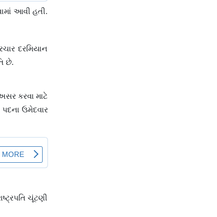
ખવામાં આવી હતી.
 પ્રચાર દરમિયાન
િ છે.
ે અસર કરવા માટે
તિ પદના ઉમેદવાર
ષ્ટ્રપતિ ચૂંટણી