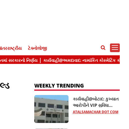
ંતરરાષ્ટ્રીય
ટેક્નોલોજી
લ્ડ
WEEKLY TRENDING
કાર્યવાહી@બોટાદ: કુખ્યાત
આરોપીને VIP સુવિધા
આપતા બે કોન્સ્ટેબલ
ATALSAMACHAR DOT COM
સસ્પેન્ડ, જાણો વધુ