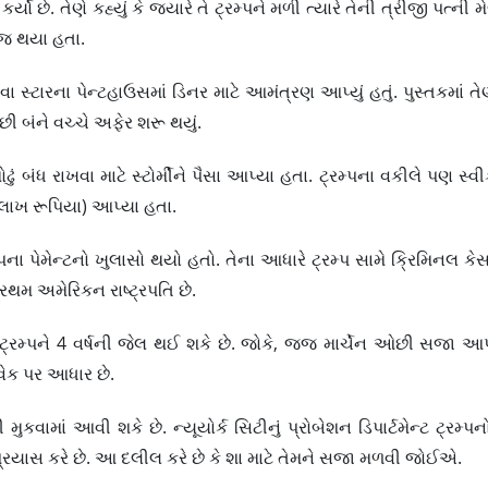
્યો છે. તેણે કહ્યું કે જ્યારે તે ટ્રમ્પને મળી ત્યારે તેની ત્રીજી પત્ની
 જ થયા હતા.
ે નવા સ્ટારના પેન્ટહાઉસમાં ડિનર માટે આમંત્રણ આપ્યું હતું. પુસ્તકમાં તે
છી બંને વચ્ચે અફેર શરૂ થયું.
 બંધ રાખવા માટે સ્ટોર્મીને પૈસા આપ્યા હતા. ટ્રમ્પના વકીલે પણ સ્વીકાર્
 લાખ રૂપિયા) આપ્યા હતા.
્રમ્પના પેમેન્ટનો ખુલાસો થયો હતો. તેના આધારે ટ્રમ્પ સામે ક્રિમિનલ 
રથમ અમેરિકન રાષ્ટ્રપતિ છે.
ટ્રમ્પને 4 વર્ષની જેલ થઈ શકે છે. જોકે, જજ માર્ચેન ઓછી સજા આ
િવેક પર આધાર છે.
કવામાં આવી શકે છે. ન્યૂયોર્ક સિટીનું પ્રોબેશન ડિપાર્ટમેન્ટ ટ્રમ્પનો 
પ્રયાસ કરે છે. આ દલીલ કરે છે કે શા માટે તેમને સજા મળવી જોઈએ.