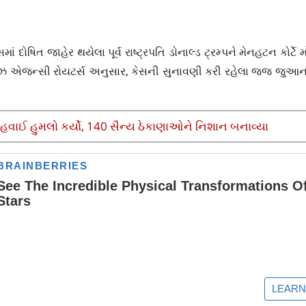
કેસમાં દોષિત જાહેર થયેલા પૂર્વ રાષ્ટ્રપતિ ડોનાલ્ડ ટ્રમ્પને મેનહટન કોર્
યૂઝ એજન્સી રોયટર્સ અનુસાર, કેસની સુનાવણી કરી રહેલા જજ જુઆન માર્
હવાઈ હુમલો કર્યો, 140 સૈન્ય ઠેકાણાઓને નિશાન બનાવ્યા