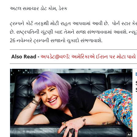
અટલ સમાચાર ડોટ કોમ, ડેસ્ક
ટ્રમ્પને કોર્ટ તરફથી મોટી રાહત આપવામાં આવી છે. ​​​​​​પોર્ન સ્ટાર 
છે. રાષ્ટ્રપતિની ચૂંટણી બાદ તેમને સજા સંભળાવવામાં આવશે. ન્
26 નવેમ્બરે ટ્રમ્પની સજાનો ચુકાદો સંભળાવાશે.
Also Read -
અપડેટ@વર્લ્ડ: અમેરિકાએ ઈરાન પર મોટા પાયે 