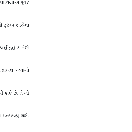
 મેલાનિયાએ પુત્ર
ણે ટ્રમ્પ સાથેના
યું હતું કે તેણે
કેસ દાખલ કરવાનો
પી શકે છે. તેઓ
ઇન્ટરવ્યુ લેશે.