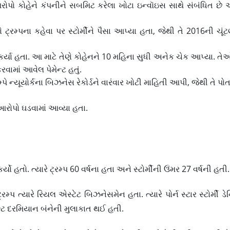
આરોપો કોહેને કંપનીને સબમિટ કરેલા ખોટા ઇન્વૉઇસ સાથે સંબંધિત છે
્રમ્પના કહેવા પર સ્ટોર્મીને પૈસા આપ્યા હતા, જેથી તે 2016ની ચૂંટણ
રત કર્યા હતા. આ માટે તેણે કોહેનને 10 મહિના સુધી અનેક ચેક આપ્યા. ત
 કરવામાં આવેલ પેમેન્ટ હતું.
મ્પે ન્યૂયોર્કના બિઝનેસ રેકોર્ડને વારંવાર ખોટી માહિતી આપી, જેથી તે પો
 આરોપો ઘડવામાં આવ્યા હતા.
ર્યો હતો. ત્યારે ટ્રમ્પ 60 વર્ષના હતા અને સ્ટોર્મીની ઉંમર 27 વર્ષની હતી.
મ્પ ત્યારે રિયલ એસ્ટેટ બિઝનેસમેન હતા. ત્યારે પોર્ન સ્ટાર સ્ટોર્મી ડ
ેન્ટ દરમિયાન બંનેની મુલાકાત થઈ હતી.