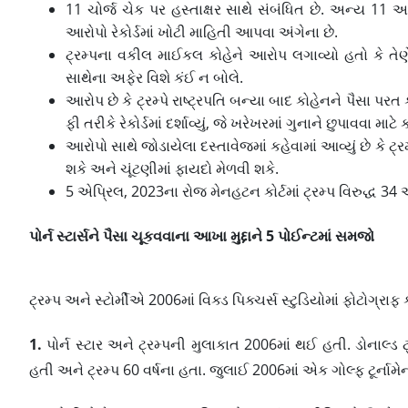
11 ચોર્જ ચેક પર હસ્તાક્ષર સાથે સંબંધિત છે. અન્ય 11 
આરોપો રેકોર્ડમાં ખોટી માહિતી આપવા અંગેના છે.
ટ્રમ્પના વકીલ માઈકલ કોહેને આરોપ લગાવ્યો હતો કે તેણે ટ
સાથેના અફેર વિશે કંઈ ન બોલે.
આરોપ છે કે ટ્રમ્પે રાષ્ટ્રપતિ બન્યા બાદ કોહેનને પૈસા પ
ફી તરીકે રેકોર્ડમાં દર્શાવ્યું, જે ખરેખરમાં ગુનાને છુપાવવા માટે
આરોપો સાથે જોડાયેલા દસ્તાવેજમાં કહેવામાં આવ્યું છે કે ટ્ર
શકે અને ચૂંટણીમાં ફાયદો મેળવી શકે.
5 એપ્રિલ, 2023ના રોજ મેનહટન કોર્ટમાં ટ્રમ્પ વિરુદ્ધ 34
પોર્ન સ્ટાર્સને પૈસા ચૂકવવાના આખા મુદ્દાને 5 પોઈન્ટમાં સમજો
ટ્રમ્પ અને સ્ટોર્મીએ 2006માં વિક્ડ પિક્ચર્સ સ્ટુડિયોમાં ફોટોગ્રાફ ક
1.
પોર્ન સ્ટાર અને ટ્રમ્પની મુલાકાત 2006માં થઈ હતી. ડોનાલ્ડ ટ્ર
હતી અને ટ્રમ્પ 60 વર્ષના હતા. જુલાઈ 2006માં એક ગોલ્ફ ટૂર્નામ