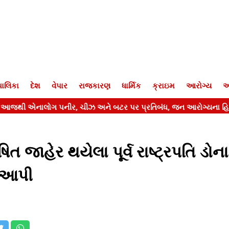
ાલિકા
દેશ
વેપાર
રાજકારણ
ધાર્મિક
ક્રાઇમ
આરોગ્ય
આ
ષિત જાહેર થયેલા પૂર્વ રાષ્ટ્રપતિ ડોના
ત આપી