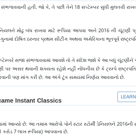
ા સંભળાવવાની હતી. જો કે, તે પછી તેને 18 સપ્ટેમ્બર સુધી મુલતવી રા
ટોર્મી ડેનિયલને મોઢુ બંધ રાખવા માટે રૂપિયા આપવા અને 2016 ની ચૂંટણી
પ ગુનામાં દોષિત ઠરનાર પ્રથમ સીટીંગ અથવા અમેરિકાના ભૂતપૂર્વ રાષ્ટ્રપત
 સપ્ટેમ્બરે સજા સંભળાવવામાં આવશે તો તે સંદેશ જશે કે આ બધું ચૂંટણીન
ટણી પર અસર થવાની શક્યતા રહેશે નહીં નોંધનીય છે કે ટ્રમ્પે રાષ્ટ્રપ
ધ કરવાની પણ માંગ કરી છે. આ અંગે ટૂંક સમયમાં નિર્ણય આવવાનો છે.
ં આવ્યો છે. આ તમામ આરોપો પોર્ન સ્ટાર સ્ટોર્મી ડેનિયલને 2016ની રા
 1 કરોડ 7 લાખ રૂપિયા) આપવાના છે.