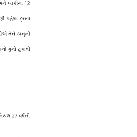
 અને બાકીના 12
ી પહેલા ટ્રમ્પ
ેઓએ તેને કાનૂની
તાનો ગુનો છુપાવી
ેનિયલ 27 વર્ષની