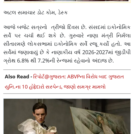
અટલ સમાચાર ડોટ કોમ, ડેસ્ક
આજે બજેટ સત્રનો ત્રીજો દિવસ છે. સંસદમાં ઇકોનોમિક
સર્વે પર ચર્ચા થઈ શકે છે. ગુરુવારે નાણા મંત્રી નિર્મલા
સીતારમણે લોકસભામાં ઇકોનોમિક સર્વે રજૂ કર્યો હતો. આ
સર્વેમાં જણાવાયું છે કે નાણાકીય વર્ષ 2026-2027માં જીડીપી
ગ્રોથ 6.8% થી 7.2%ની રેન્જમાં રહેવાનો અંદાજ છે.
Also Read -
રિપોર્ટ@ગુજરાત: ABVPના વિરોધ બાદ ગુજરાત
યુનિ.ના 10 હોદ્દેદારો સસ્પેન્ડ, જાણો સમગ્ર મામલો