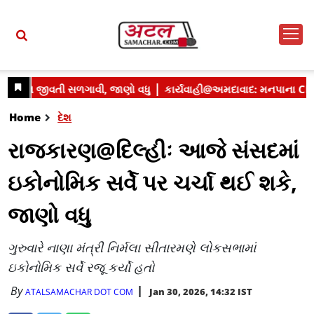
Home
દેશ
રાજકારણ@દિલ્હીઃ આજે સંસદમાં
ઇકોનોમિક સર્વે પર ચર્ચા થઈ શકે,
જાણો વધુ
ગુરુવારે નાણા મંત્રી નિર્મલા સીતારમણે લોકસભામાં
ઇકોનોમિક સર્વે રજૂ કર્યો હતો
By
Jan 30, 2026, 14:32 IST
ATALSAMACHAR DOT COM