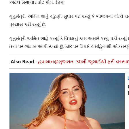
અટલ સમાચાર ડોટ કોમ, ડેસ્ક
ગૃહમંત્રી અમિત શાહે ચૂંટણી સુધાર પર કહ્યું કે ભાજપના લોકો ચર્
પ્રયાસ કરી રહ્યું છે.
ગૃહમંત્રી અમિત શાહે કહ્યું કે વિપક્ષનું કામ અમારે કરવું પડી રહ્યુ
તેના પર જવાબ આપી રહ્યો છું. SIR પર વિપક્ષે 4 મહિનાથી એકતરફી 
Also Read -
હવામાન@ગુજરાત: 30મી જુલાઈથી ફરી વરસાદનું