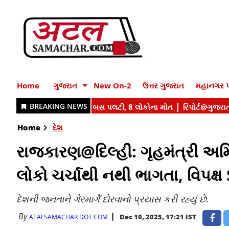
Home
ગુજરાત
New On-2
ઉત્તર ગુજરાત
મહાનગર પ
Home
દેશ
રાજકારણ@દિલ્હી: ગૃહમંત્રી અમિત
લોકો ચર્ચાથી નથી ભાગતા, વિપક્ષ S
દેશની જનતાને ગેરમાર્ગે દોરવાનો પ્રયાસ કરી રહ્યું છે.
By
Dec 10, 2025, 17:21 IST
ATALSAMACHAR DOT COM