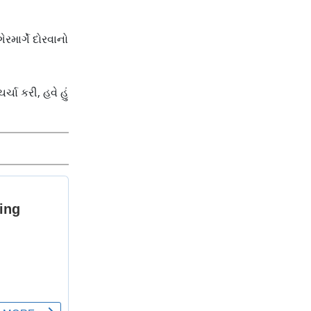
રમાર્ગે દોરવાનો
્ચા કરી, હવે હું