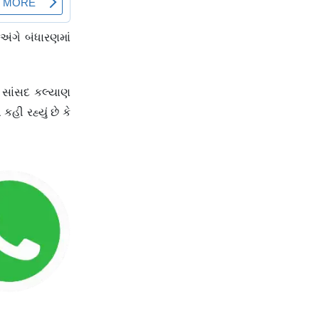
 અંગે બંધારણમાં
C સાંસદ કલ્યાણ
હી રહ્યું છે કે