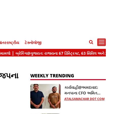
ંતરરાષ્ટ્રીય
ટેક્નોલોજી
ભાજપના
WEEKLY TRENDING
કાર્યવાહી@અમદાવાદ:
મનપાના CFO અમિત
ડોંગરે રૂ.36 હજારની લાંચ
ATALSAMACHAR DOT COM
લેતા રંગેહાથ ઝડપાયા