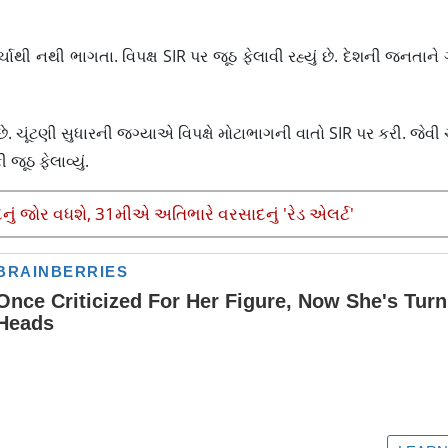
ચાથી નથી ભાગતા. વિપક્ષ SIR પર જૂઠ ફેલાવી રહ્યું છે. દેશની જનતાને ગે
ં છે. ચૂંટણી સુધારની જગ્યાએ વિપક્ષે મોટાભાગની વાતો SIR પર કરી. જેવી ચર
જૂઠ ફેલાવ્યું.
 જોર વધશે, 31મીએ અતિભારે વરસાદનું 'રેડ એલર્ટ'