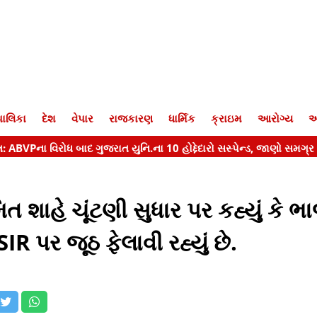
ાલિકા
દેશ
વેપાર
રાજકારણ
ધાર્મિક
ક્રાઇમ
આરોગ્ય
આ
 શાહે ચૂંટણી સુધાર પર કહ્યું કે 
IR પર જૂઠ ફેલાવી રહ્યું છે.