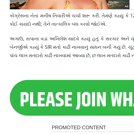
કોંગ્રેસના નેતા મનીષ તિવારીએ ચર્ચા શરૂ કરી. તેમણે કહ્યું કે 
કોઈ કાયદો નથી; તેને તાત્કાલિક બંધ કરવો જોઈએ.
અગાઉ, સપાના વડા અખિલેશ યાદવે કહ્યું હતું કે સરકાર અને ચૂ
બેનર્જીએ કહ્યું કે SIR મતો કાઢી નાખવાનું સાધન બની ગયું છે. ચૂં
પાંચ લાખ મતદારો કાઢી નાખવામાં આવ્યા છે, છ લાખ મતદારો કાઢી