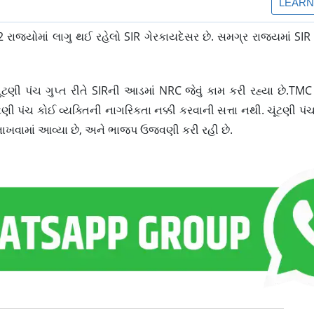
12 રાજ્યોમાં લાગુ થઈ રહેલો SIR ગેરકાયદેસર છે. સમગ્ર રાજ્યમાં SIR
ંટણી પંચ ગુપ્ત રીતે SIRની આડમાં NRC જેવું કામ કરી રહ્યા છે.TM
ટણી પંચ કોઈ વ્યક્તિની નાગરિકતા નક્કી કરવાની સત્તા નથી. ચૂંટણી પંચ ક
 નાખવામાં આવ્યા છે, અને ભાજપ ઉજવણી કરી રહી છે.