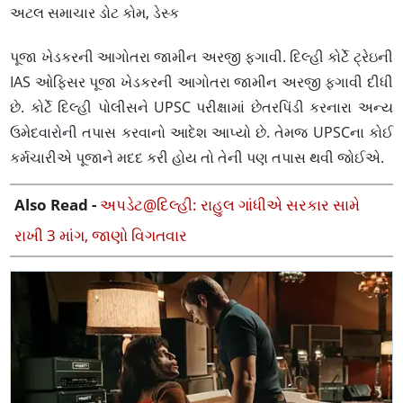
અટલ સમાચાર ડોટ કોમ, ડેસ્ક
પૂજા ખેડકરની આગોતરા જામીન અરજી ફગાવી. દિલ્હી કોર્ટે ટ્રેઇની
IAS ઓફિસર પૂજા ખેડકરની આગોતરા જામીન અરજી ફગાવી દીધી
છે. કોર્ટે દિલ્હી પોલીસને UPSC પરીક્ષામાં છેતરપિંડી કરનારા અન્ય
ઉમેદવારોની તપાસ કરવાનો આદેશ આપ્યો છે. તેમજ UPSCના કોઈ
કર્મચારીએ પૂજાને મદદ કરી હોય તો તેની પણ તપાસ થવી જોઈએ.
Also Read -
અપડેટ@દિલ્હી: રાહુલ ગાંધીએ સરકાર સામે
રાખી 3 માંગ, જાણો વિગતવાર