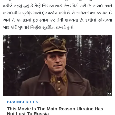
વકીલે કહ્યું હતું કે તેણે સિસ્ટમ સાથે છેતરપિંડી કરી છે, કાયદા અને
કાયદાકીય પ્રક્રિયાનો દુરુપયોગ કર્યો છે. તે સાધનસંપન્ન વ્યક્તિ છે
અને તે કાયદાનો દુરુપયોગ કરે તેવી શક્યતા છે. દલીલો સાંભળ્યા
બાદ કોર્ટે બુધવારે નિર્ણય સુરક્ષિત રાખ્યો હતો.