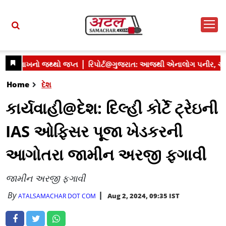
Home
દેશ
કાર્યવાહી@દેશ: દિલ્હી કોર્ટે ટ્રેઇની
IAS ઓફિસર પૂજા ખેડકરની
આગોતરા જામીન અરજી ફગાવી
જામીન અરજી ફગાવી
By
Aug 2, 2024, 09:35 IST
ATALSAMACHAR DOT COM