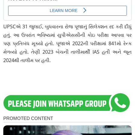
UPSCએ 31 જુલાઈ, બુધવારના રોજ પૂજાનું સિલેક્શન રદ કરી દીધું
હતું. આ ઉપરાંત ભવિષ્યમાં યુપીએસસીની કોઇ પરીક્ષા આપવા પર
પણ પ્રતિબંધ મૂક્યો હતો. પૂજાએ 2022ની પરીક્ષામાં 841મો રેન્ક
મેળવ્યો હતો. તેણી 2023 બેચની તાલીમાર્થી IAS હતી અને જૂન
2024થી તાલીમ પર હતી.