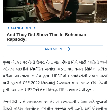
પૂજા ખેડકર પર તેની ઉંમર, તેના માતા-પિતા વિશે ખોટી માહિતી અને
ઓળખ બદલીને નિર્ધારિત મર્યાદા કરતાં વધુ વખત સિવિલ સર્વિસ
પરીક્ષા આપવાનો આરોપ હતો. UPSCએ દસ્તાવેજોની તપાસ કર્યા
પછી પૂજાને CSE-2022 નિયમોનું ઉલ્લંઘન કરવા બદલ દોષી ઠેરવી
હતી. આ પછી UPSCએ તેની વિરુદ્ધ FIR દાખલ કરાવી હતી.
છેતરપિંડી અને બનાવટના આ કેસમાં ધરપકડથી બચવા માટે પૂજાએ
દિલ્હી કોર્ટમાં આગોતરા જામીન અરજી કરી હતી. યુપીએસસીના