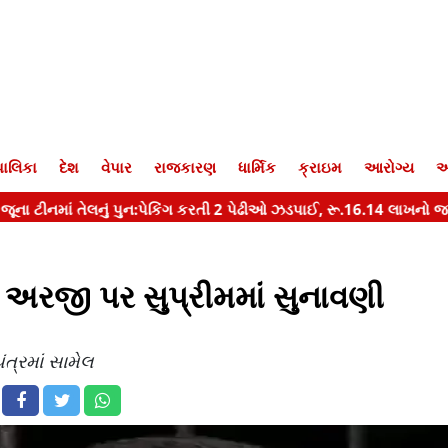
ાલિકા
દેશ
વેપાર
રાજકારણ
ધાર્મિક
ક્રાઇમ
આરોગ્ય
આ
 અરજી પર સુપ્રીમમાં સુનાવણી
ત્રમાં સામેલ