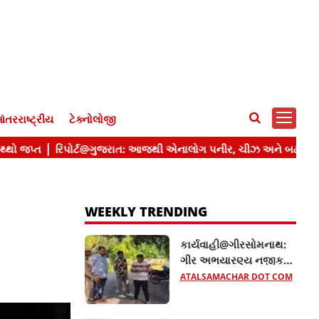
ંતરરાષ્ટ્રીય
ટેક્નોલોજી
WEEKLY TRENDING
કાર્યવાહી@ગીરસોમનાથ:
ગીર અભયારણ્ય નજીક
તંત્રનો સપાટો, નિયમભંગ
ATALSAMACHAR DOT COM
બદલ 20 રિસોર્ટ સીલ