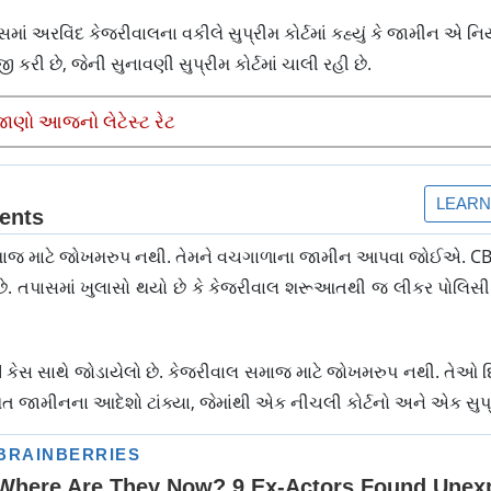
સમાં અરવિંદ કેજરીવાલના વકીલે સુપ્રીમ કોર્ટમાં કહ્યું કે જામીન એ 
રી છે, જેની સુનાવણી સુપ્રીમ કોર્ટમાં ચાલી રહી છે.
 જાણો આજનો લેટેસ્ટ રેટ
સમાજ માટે જોખમરુપ નથી. તેમને વચગાળાના જામીન આપવા જોઈએ. CBI
છે. તપાસમાં ખુલાસો થયો છે કે કેજરીવાલ શરૂઆતથી જ લીકર પોલિસી
BI કેસ સાથે જોડાયેલો છે. કેજરીવાલ સમાજ માટે જોખમરુપ નથી. તેઓ દિ
િત જામીનના આદેશો ટાંક્યા, જેમાંથી એક નીચલી કોર્ટનો અને એક સુપ્રી