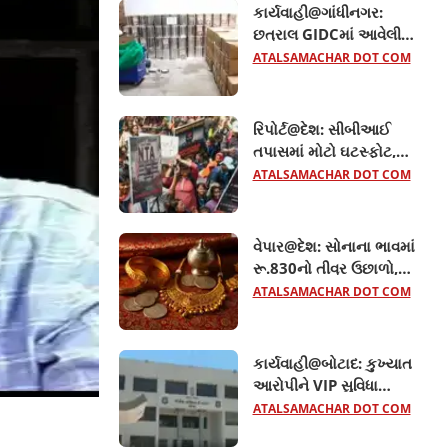
કાર્યવાહી@ગાંધીનગર:
છત્રાલ GIDCમાં આવેલી
ફેક્ટરીમાં રેડ, હજારો લીટર
ATALSAMACHAR DOT COM
નકલી ઘીનો જથ્થો સીલ
રિપોર્ટ@દેશ: સીબીઆઈ
તપાસમાં મોટો ઘટસ્ફોટ,
NTAના નિષ્ણાતોએ જ
ATALSAMACHAR DOT COM
નીટનું પેપર લીક કર્યું હતું
વેપાર@દેશ: સોનાના ભાવમાં
રૂ.830નો તીવ્ર ઉછાળો,
ચાંદી પણ રૂ.2,28,000ની
ATALSAMACHAR DOT COM
પાર
કાર્યવાહી@બોટાદ: કુખ્યાત
આરોપીને VIP સુવિધા
આપતા બે કોન્સ્ટેબલ
ATALSAMACHAR DOT COM
સસ્પેન્ડ, જાણો વધુ