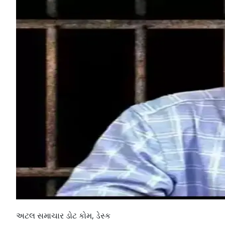
અટલ સમાચાર ડોટ કોમ, ડેસ્ક