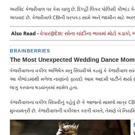
અરવિંદ કેજરીવાલ પર કેસ ચાલુ છે. દિલ્હી લિકર પોલિસી કૌભાંડ કે
અપવાદ છે. કેજરીવાલે CBIની ધરપકડ સામે અને જામીન માટે અરજી ક
Also Read -
વેપાર@દેશ: સોના ચાંદીના ભાવમાં મોટો કડાકો,
કેજરીવાલના વકીલ અભિષેક મનુ સિંઘવીએ કહ્યું કે કેજરીવાલ 
આ કૌભાંડમાંથી મળેલા નાણાંનો ફાયદો આમ આદમી પાર્ટીને થયો 
લાગુ કરવાના ષડયંત્રમાં સામેલ હતા.
કેજરીવાલના વકીલ સિંઘવીનું કહેવું છે કે આજનો મામલો માત્ર C
મુખ્યમંત્રી છે. કેજરીવાલની વકીલાત કરતી વખતે, તેમણે બે નિયમ