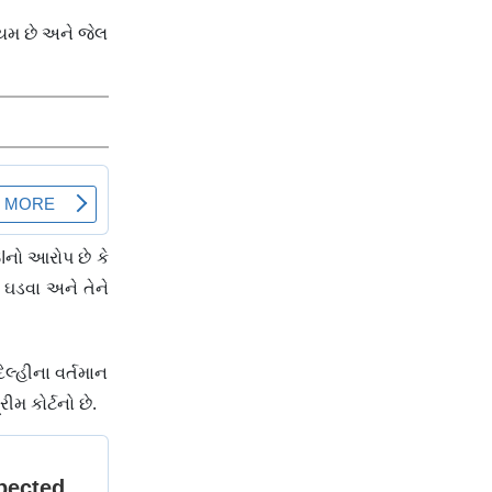
નિયમ છે અને જેલ
નો આરોપ છે કે
 ઘડવા અને તેને
લ્હીના વર્તમાન
મ કોર્ટનો છે.