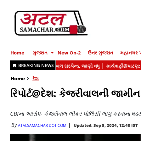
Home
ગુજરાત
New On-2
ઉત્તર ગુજરાત
મહાનગર પ
Home
દેશ
રિપોર્ટ@દેશ: કેજરીવાલની જામીન
CBIના આરોપ- કેજરીવાલ લીકર પોલિસી લાગુ કરવાના ષડયં
By
Updated: Sep 5, 2024, 12:48 IST
ATALSAMACHAR DOT COM