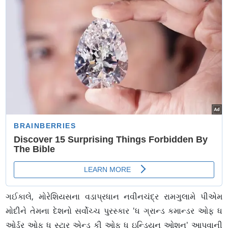
ગઈકાલે, મોરેશિયસના વડાપ્રધાન નવીનચંદ્ર રામગુલામે પીએમ
મોદીને તેમના દેશનો સર્વોચ્ચ પુરસ્કાર 'ધ ગ્રાન્ડ કમાન્ડર ઓફ ધ
ઓર્ડર ઓફ ધ સ્ટાર એન્ડ કી ઓફ ધ ઇન્ડિયન ઓશન' આપવાની