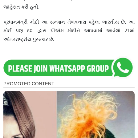
જાહેરાત કરી હતી.
પ્રધાનમંત્રી મોદી આ સન્માન મેળવનારા પહેલા ભારતીય છે. આ
કોઈ પણ દેશ દ્વારા પીએમ મોદીને આપવામાં આવેલો 21મો
આંતરરાષ્ટ્રીય પુરસ્કાર છે.