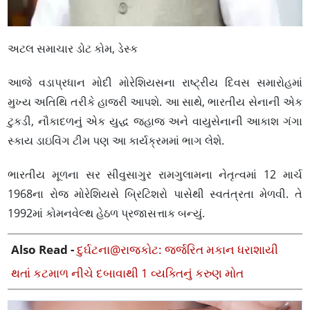
અટલ સમાચાર ડોટ કોમ, ડેસ્ક
આજે વડાપ્રધાન મોદી મોરેશિયસના રાષ્ટ્રીય દિવસ સમારોહમાં
મુખ્ય અતિથિ તરીકે હાજરી આપશે. આ સાથે, ભારતીય સેનાની એક
ટુકડી, નૌકાદળનું એક યુદ્ધ જહાજ અને વાયુસેનાની આકાશ ગંગા
સ્કાય ડાઇવિંગ ટીમ પણ આ કાર્યક્રમમાં ભાગ લેશે.
ભારતીય મૂળના સર સીવુસાગુર રામગુલામના નેતૃત્વમાં 12 માર્ચ
1968ના રોજ મોરેશિયસે બ્રિટિશરો પાસેથી સ્વતંત્રતા મેળવી. તે
1992માં કોમનવેલ્થ હેઠળ પ્રજાસત્તાક બન્યું.
Also Read -
દુર્ઘટના@રાજકોટ: જર્જરિત મકાન ધરાશાયી
થતાં કટમાળ નીચે દબાવાથી 1 વ્યક્તિનું કરુણ મોત