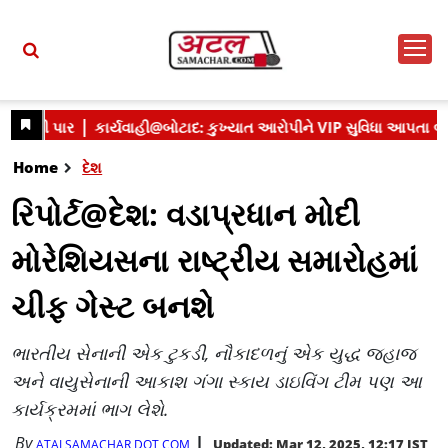
Home
દેશ
રિપોર્ટ@દેશ: વડાપ્રધાન મોદી
મોરેશિયસના રાષ્ટ્રીય સમારોહમાં
ચીફ ગેસ્ટ બનશે
ભારતીય સેનાની એક ટુકડી, નૌકાદળનું એક યુદ્ધ જહાજ
અને વાયુસેનાની આકાશ ગંગા સ્કાય ડાઇવિંગ ટીમ પણ આ
કાર્યક્રમમાં ભાગ લેશે.
By
Updated: Mar 12, 2025, 12:17 IST
ATALSAMACHAR DOT COM