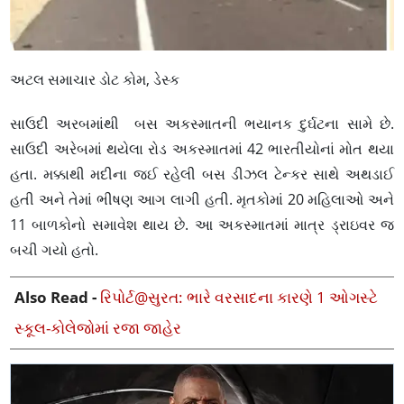
અટલ સમાચાર ડોટ કોમ, ડેસ્ક
સાઉદી અરબમાંથી બસ અકસ્માતની ભયાનક દુર્ઘટના સામે છે.
સાઉદી અરેબમાં થયેલા રોડ અકસ્માતમાં 42 ભારતીયોનાં મોત થયા
હતા. મક્કાથી મદીના જઈ રહેલી બસ ડીઝલ ટેન્કર સાથે અથડાઈ
હતી અને તેમાં ભીષણ આગ લાગી હતી. મૃતકોમાં 20 મહિલાઓ અને
11 બાળકોનો સમાવેશ થાય છે. આ અકસ્માતમાં માત્ર ડ્રાઇવર જ
બચી ગયો હતો.
Also Read -
રિપોર્ટ@સુરત: ભારે વરસાદના કારણે 1 ઓગસ્ટે
સ્કૂલ-કોલેજોમાં રજા જાહેર