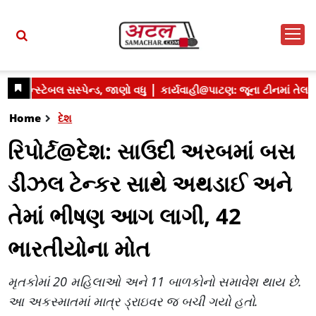
Home
દેશ
રિપોર્ટ@દેશ: સાઉદી અરબમાં બસ
ડીઝલ ટેન્કર સાથે અથડાઈ અને
તેમાં ભીષણ આગ લાગી, 42
ભારતીયોના મોત
મૃતકોમાં 20 મહિલાઓ અને 11 બાળકોનો સમાવેશ થાય છે.
આ અકસ્માતમાં માત્ર ડ્રાઇવર જ બચી ગયો હતો.