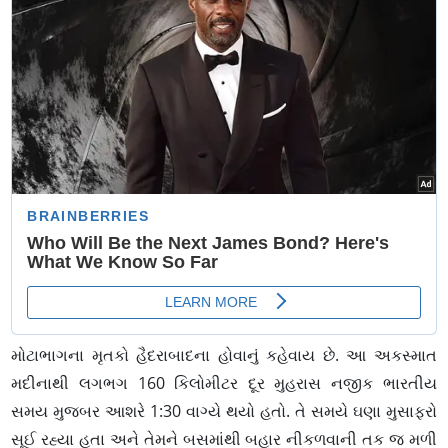
મોટાભાગના મૃતકો હૈદરાબાદના હોવાનું કહેવાય છે. આ અકસ્માત
મદીનાથી લગભગ 160 કિલોમીટર દૂર મુહરાસ નજીક ભારતીય
સમય મુજબર આશરે 1:30 વાગ્યે થયો હતો. તે સમયે ઘણા મુસાફરો
સૂઈ રહ્યા હતા અને તેમને બસમાંથી બહાર નીકળવાની તક જ મળી