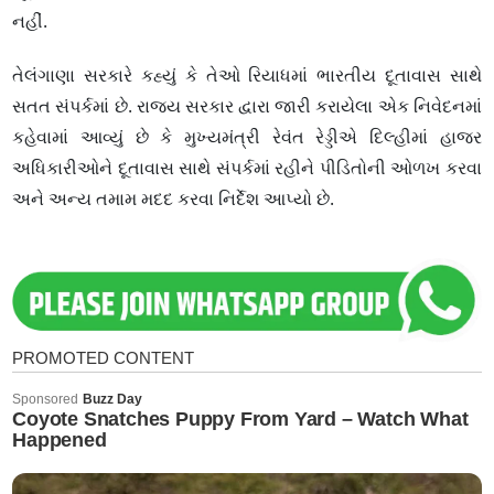
નહીં.
તેલંગાણા સરકારે કહ્યું કે તેઓ રિયાધમાં ભારતીય દૂતાવાસ સાથે
સતત સંપર્કમાં છે. રાજ્ય સરકાર દ્વારા જારી કરાયેલા એક નિવેદનમાં
કહેવામાં આવ્યું છે કે મુખ્યમંત્રી રેવંત રેડ્ડીએ દિલ્હીમાં હાજર
અધિકારીઓને દૂતાવાસ સાથે સંપર્કમાં રહીને પીડિતોની ઓળખ કરવા
અને અન્ય તમામ મદદ કરવા નિર્દેશ આપ્યો છે.