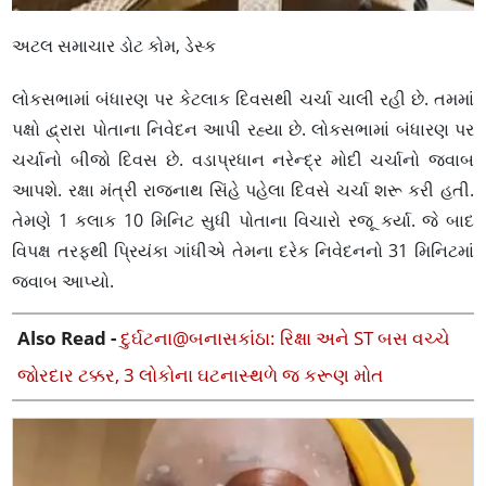
અટલ સમાચાર ડોટ કોમ, ડેસ્ક
લોકસભામાં બંધારણ પર કેટલાક દિવસથી ચર્ચા ચાલી રહી છે. તમમાં
પક્ષો દ્વ્રારા પોતાના નિવેદન આપી રહ્યા છે. લોકસભામાં બંધારણ પર
ચર્ચાનો બીજો દિવસ છે. વડાપ્રધાન નરેન્દ્ર મોદી ચર્ચાનો જવાબ
આપશે. રક્ષા મંત્રી રાજનાથ સિંહે પહેલા દિવસે ચર્ચા શરૂ કરી હતી.
તેમણે 1 કલાક 10 મિનિટ સુધી પોતાના વિચારો રજૂ કર્યા. જે બાદ
વિપક્ષ તરફથી પ્રિયંકા ગાંધીએ તેમના દરેક નિવેદનનો 31 મિનિટમાં
જવાબ આપ્યો.
Also Read -
દુર્ઘટના@બનાસકાંઠા: રિક્ષા અને ST બસ વચ્ચે
જોરદાર ટક્કર, 3 લોકોના ઘટનાસ્થળે જ કરૂણ મોત