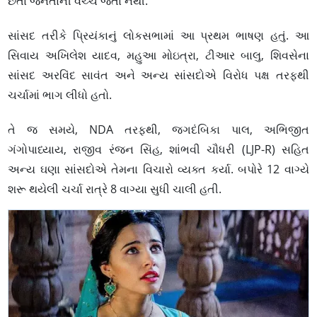
છતાં જનતાની વચ્ચે જતા નથી.
સાંસદ તરીકે પ્રિયંકાનું લોકસભામાં આ પ્રથમ ભાષણ હતું. આ
સિવાય અખિલેશ યાદવ, મહુઆ મોઇત્રા, ટીઆર બાલુ, શિવસેના
સાંસદ અરવિંદ સાવંત અને અન્ય સાંસદોએ વિરોધ પક્ષ તરફથી
ચર્ચામાં ભાગ લીધો હતો.
તે જ સમયે, NDA તરફથી, જગદંબિકા પાલ, અભિજીત
ગંગોપાધ્યાય, રાજીવ રંજન સિંહ, શાંભવી ચૌધરી (LJP-R) સહિત
અન્ય ઘણા સાંસદોએ તેમના વિચારો વ્યક્ત કર્યા. બપોરે 12 વાગ્યે
શરૂ થયેલી ચર્ચા રાત્રે 8 વાગ્યા સુધી ચાલી હતી.