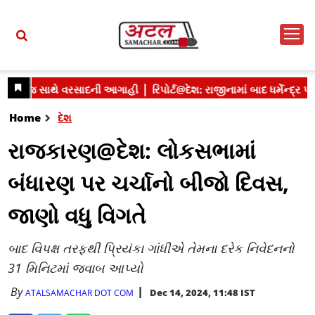
Home
દેશ
રાજકારણ@દેશ: લોકસભામાં
બંધારણ પર ચર્ચાનો બીજો દિવસ,
જાણો વધુ વિગતે
બાદ વિપક્ષ તરફથી પ્રિયંકા ગાંધીએ તેમના દરેક નિવેદનનો
31 મિનિટમાં જવાબ આપ્યો
By
Dec 14, 2024, 11:48 IST
ATALSAMACHAR DOT COM