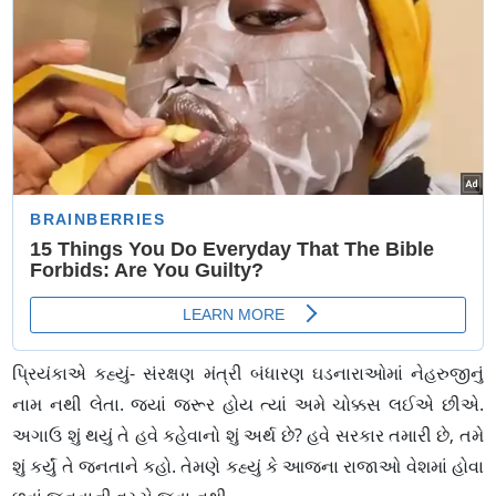
પ્રિયંકાએ કહ્યું- સંરક્ષણ મંત્રી બંધારણ ઘડનારાઓમાં નેહરુજીનું
નામ નથી લેતા. જ્યાં જરૂર હોય ત્યાં અમે ચોક્કસ લઈએ છીએ.
અગાઉ શું થયું તે હવે કહેવાનો શું અર્થ છે? હવે સરકાર તમારી છે, તમે
શું કર્યું તે જનતાને કહો. તેમણે કહ્યું કે આજના રાજાઓ વેશમાં હોવા