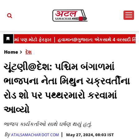
Home
દેશ
ચૂંટણી@દેશ: પશ્ચિમ બંગાળમાં
ભાજપના નેતા મિથુન ચક્રવર્તીના
રોડ શો પર પથ્થરમારો કરવામાં
આવ્યો
ભાજપ કાર્યકર્તાઓ સાથે ઘર્ષણ થયું હતું.
By
May 27, 2024, 08:03 IST
ATALSAMACHAR DOT COM