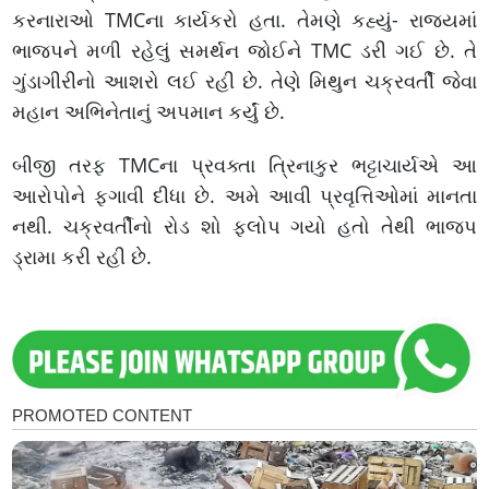
કરનારાઓ TMCના કાર્યકરો હતા. તેમણે કહ્યું- રાજ્યમાં
ભાજપને મળી રહેલું સમર્થન જોઈને TMC ડરી ગઈ છે. તે
ગુંડાગીરીનો આશરો લઈ રહી છે. તેણે મિથુન ચક્રવર્તી જેવા
મહાન અભિનેતાનું અપમાન કર્યું છે.
બીજી તરફ TMCના પ્રવક્તા ત્રિનાકુર ભટ્ટાચાર્યએ આ
આરોપોને ફગાવી દીધા છે. અમે આવી પ્રવૃત્તિઓમાં માનતા
નથી. ચક્રવર્તીનો રોડ શો ફ્લોપ ગયો હતો તેથી ભાજપ
ડ્રામા કરી રહી છે.