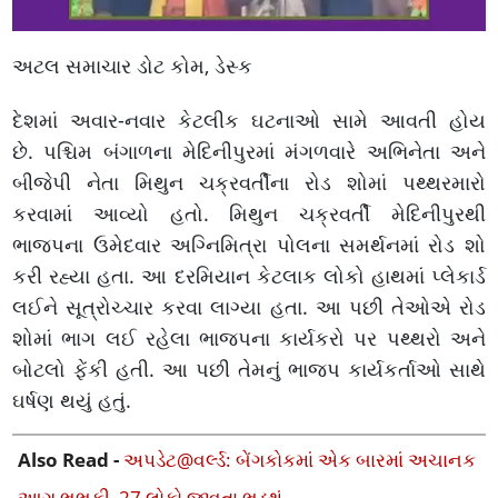
અટલ સમાચાર ડોટ કોમ, ડેસ્ક
દેશમાં અવાર-નવાર કેટલીક ઘટનાઓ સામે આવતી હોય
છે. પશ્ચિમ બંગાળના મેદિનીપુરમાં મંગળવારે અભિનેતા અને
બીજેપી નેતા મિથુન ચક્રવર્તીના રોડ શોમાં પથ્થરમારો
કરવામાં આવ્યો હતો. મિથુન ચક્રવર્તી મેદિનીપુરથી
ભાજપના ઉમેદવાર અગ્નિમિત્રા પોલના સમર્થનમાં રોડ શો
કરી રહ્યા હતા. આ દરમિયાન કેટલાક લોકો હાથમાં પ્લેકાર્ડ
લઈને સૂત્રોચ્ચાર કરવા લાગ્યા હતા. આ પછી તેઓએ રોડ
શોમાં ભાગ લઈ રહેલા ભાજપના કાર્યકરો પર પથ્થરો અને
બોટલો ફેંકી હતી. આ પછી તેમનું ભાજપ કાર્યકર્તાઓ સાથે
ઘર્ષણ થયું હતું.
Also Read -
અપડેટ@વર્લ્ડ: બેંગકોકમાં એક બારમાં અચાનક
આગ ભભૂકી, 27 લોકો જીવતા ભડથું