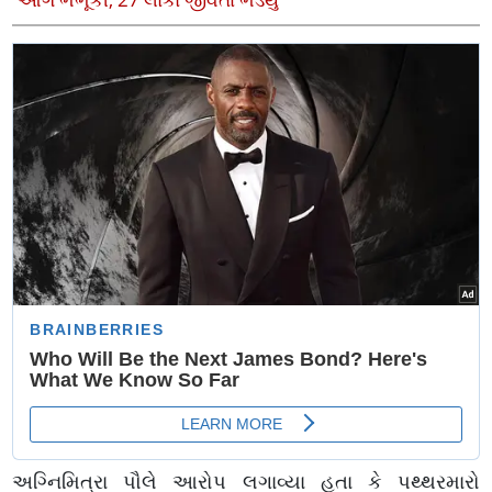
અગ્નિમિત્રા પૌલે આરોપ લગાવ્યા હતા કે પથ્થરમારો