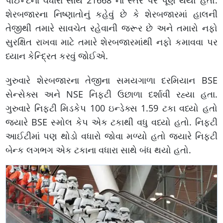
પોઈન્ટના વધારા સાથે 21668 ના સ્તર પર પૂર્ણ થયો હતો.
શેરબજારના નિષ્ણાતોનું કહેવું છે કે શેરબજારમાં હાલની
તેજીથી તમારે સાવચેત રહેવાની જરૂર છે અને તમારો નફો
સુરક્ષિત રાખવા માટે તમારે શેરબજારમાંથી નફો કમાવવા પર
ધ્યાન કેન્દ્રિત કરવું જોઈએ.
ગુરુવારે શેરબજારના તેજીના સમયગાળા દરમિયાન BSE
સેન્સેક્સ અને NSE નિફ્ટી ઉછાળા દર્શાવી રહ્યા હતા.
ગુરુવારે નિફ્ટી મિડકેપ 100 ઇન્ડેક્સ 1.59 ટકા વધ્યો હતો
જ્યારે BSE સ્મોલ કેપ એક ટકાથી વધુ વધ્યો હતો. નિફ્ટી
આઈટીમાં પણ થોડો વધારો જોવા મળ્યો હતો જ્યારે નિફ્ટી
બેન્ક લગભગ એક ટકાના વધારા સાથે બંધ થયો હતો.