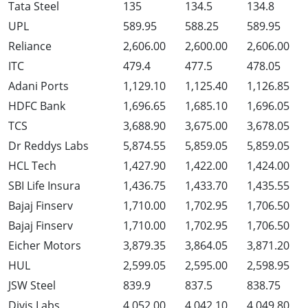
Tata Steel
135
134.5
134.8
UPL
589.95
588.25
589.95
Reliance
2,606.00
2,600.00
2,606.00
ITC
479.4
477.5
478.05
Adani Ports
1,129.10
1,125.40
1,126.85
HDFC Bank
1,696.65
1,685.10
1,696.05
TCS
3,688.90
3,675.00
3,678.05
Dr Reddys Labs
5,874.55
5,859.05
5,859.05
HCL Tech
1,427.90
1,422.00
1,424.00
SBI Life Insura
1,436.75
1,433.70
1,435.55
Bajaj Finserv
1,710.00
1,702.95
1,706.50
Bajaj Finserv
1,710.00
1,702.95
1,706.50
Eicher Motors
3,879.35
3,864.05
3,871.20
HUL
2,599.05
2,595.00
2,598.95
JSW Steel
839.9
837.5
838.75
Divis Labs
4,052.00
4,042.10
4,049.80