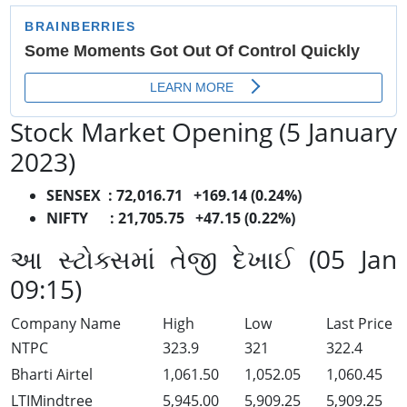
Stock Market Opening (5 January
2023)
SENSEX : 72,016.71 +169.14 (0.24%)
NIFTY : 21,705.75 +47.15 (0.22%)
આ સ્ટોક્સમાં તેજી દેખાઈ (05 Jan
09:15)
Company Name
High
Low
Last Price
NTPC
323.9
321
322.4
Bharti Airtel
1,061.50
1,052.05
1,060.45
LTIMindtree
5,945.00
5,909.25
5,909.25