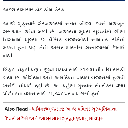
અટલ સમાચાર ડોટ કોમ, ડેસ્ક
આજે શુક્રવારે શેરબજારમાં સતત બીજા દિવસે મજબૂત
શરૂઆત જોવા મળી છે. બજારના મુખ્ય સૂચકાંકો લીલા
નિશાનમાં ખુલ્યા છે. વૈશ્વિક બજારમાંથી સામાન્ય સંકેતો
મળ્યા હતા પણ તેની અસર ભારતીય શેરબજારમાં દેખાઈ
નથી.
ગિફ્ટ નિફ્ટી પણ નજીવા ઘટાડા સાથે 21800 ની નીચે સરકી
ગયો છે. એશિયન અને અમેરિકન વાયદા બજારોમાં હળવી
ખરીદી નોંધાઈ રહી છે. આ પહેલા ગુરુવારે સેન્સેક્સ 490
પોઈન્ટના વધારા સાથે 71,847 પર બંધ થયો હતો.
Also Read -
ધાર્મિક@ગુજરાત: આજે પવિત્ર ગુરુપૂર્ણિમાના
દિવસે મંદિરો અને આશ્રમોમાં શ્રદ્ધાળુઓનું ઘોડાપુર