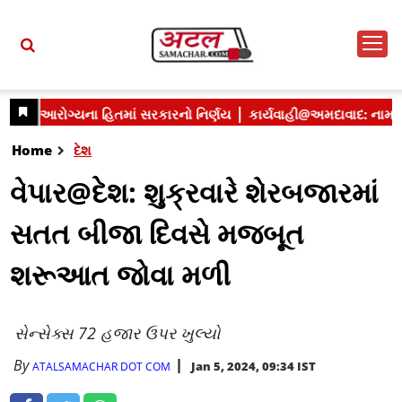
Home
દેશ
વેપાર@દેશ: શુક્રવારે શેરબજારમાં
સતત બીજા દિવસે મજબૂત
શરૂઆત જોવા મળી
સેન્સેક્સ 72 હજાર ઉપર ખુલ્યો
By
Jan 5, 2024, 09:34 IST
ATALSAMACHAR DOT COM