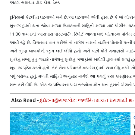
અટલ સમાચાર ડોટ કોમ, ડેસ્ક
દુનિયામાં કેટલીય ઘટનાઓ બને છે.આ ઘટનાઓ એવી હોય છે કે જે લોકોન
ખુબજ દુઃખી થતા જોવા મળ્યા છે.ઘટનાની માહિતી મળ્યા બાદ પોલીસ ઘટના
11:30 વાગ્યાની આસપાસ પોસ્ટમોર્ટમ રિપોર્ટ આવ્યા બાદ પરિવારના પાંચે
આવી રહે છે. વિગતવાર વાત કરીએ તો નાગેશ નામનો વ્યક્તિ પોતાની પત્ની 
અને ત્રણ બાળકોનો જીવ લઈ લીધો હતો અને પછી પોતે ગળાફાંસો ખાઈને પો
મૃતદેહ મળ્યું હતું જ્યારે નાગેશનું મૃતદેહ ગળાફાંસો ખાધેલી હાલતમાં મળ્યુ
ખૂબ જ પ્રેમ કરતો હતો. તેને તેના પરિવારને ક્યારેય દુઃખી થવા દીધું નથી. 
બધું બરોબર હતું. મળતી માહિતી અનુસાર નાગેશે આ પગલું કયા કારણોસર ભર
શરૂ કરી દીધી છે. એક જ પરિવારના પાંચ સભ્યોના મોત થતાં હસતો ખેલતો 
Also Read -
દુર્ઘટના@રાજકોટ: જર્જરિત મકાન ધરાશાયી થતા