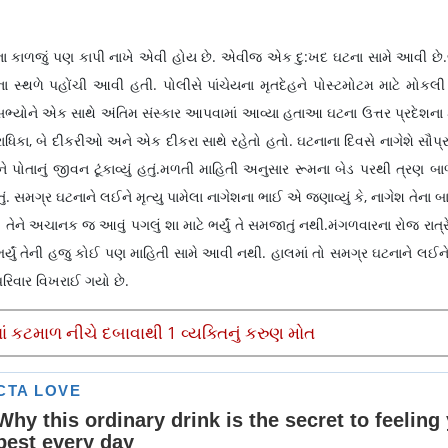
ા કાળજું પણ કાપી નાખે એવી હોય છે. એવીજ એક દુ:ખદ ઘટના સામે આવી છે
 સ્થળે પહોંચી આવી હતી. પોલીસે પાંચેયના મૃતદેહને પોસ્ટમોટમ માટે મોકલી 
ય સભ્યોને એક સાથે અંતિમ સંસ્કાર આપવામાં આવ્યા હતાઆ ઘટના ઉત્તર પ્રદેશના 
રાધિકા, બે દીકરીઓ અને એક દીકરા સાથે રહેતો હતો. ઘટનાના દિવસે નાગેશે સૌપ્
તાનું જીવન ટૂંકાવ્યું હતું.મળતી માહિતી અનુસાર રૂમના બેડ પરથી ત્રણ બા
ં હતું. સમગ્ર ઘટનાને લઈને મૃત્યુ પામેલા નાગેશના ભાઈ એ જણાવ્યું કે, નાગેશ તેના 
તો તેને અચાનક જ આવું પગલું શા માટે ભર્યું તે સમજાતું નથી.મંગળવારના રોજ રાત્રે
્યું તેની હજુ કોઈ પણ માહિતી સામે આવી નથી. હાલમાં તો સમગ્ર ઘટનાને લઈને 
પરિવાર વિખરાઈ ગયો છે.
ં કટમાળ નીચે દબાવાથી 1 વ્યક્તિનું કરુણ મોત