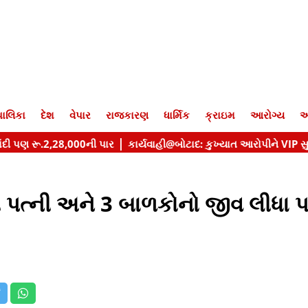
ાલિકા
દેશ
વેપાર
રાજકારણ
ધાર્મિક
ક્રાઇમ
આરોગ્ય
આ
 પત્ની અને 3 બાળકોનો જીવ લીધા પછી