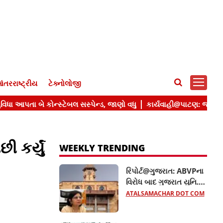
ંતરરાષ્ટ્રીય
ટેક્નોલોજી
 કર્યું
WEEKLY TRENDING
રિપોર્ટ@ગુજરાત: ABVPના
વિરોધ બાદ ગુજરાત યુનિ.ના
10 હોદ્દેદારો સસ્પેન્ડ, જાણો
ATALSAMACHAR DOT COM
સમગ્ર મામલો