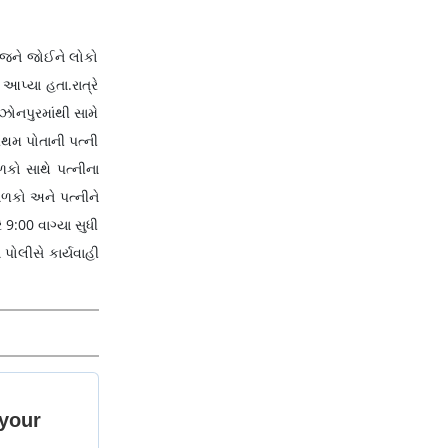
.જને જોઈને લોકો
આપ્યા હતા.રાત્રે
ઝોનપુરમાંથી સામે
રથમ પોતાની પત્ની
ળકો સાથે પત્નીના
બાળકો અને પત્નીને
 9:00 વાગ્યા સુધી
પોલીસે કાર્યવાહી