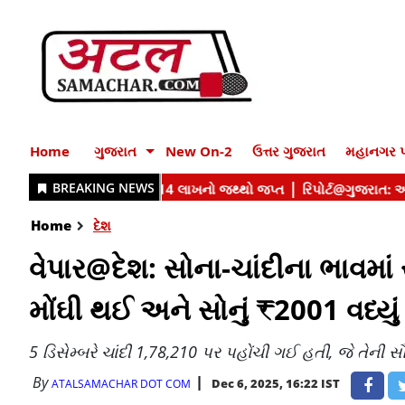
Home
ગુજરાત
New On-2
ઉત્તર ગુજરાત
મહાનગર પ
Home
દેશ
વેપાર@દેશ: સોના-ચાંદીના ભાવમા
મોંઘી થઈ અને સોનું ₹2001 વધ્યું
5 ડિસેમ્બરે ચાંદી 1,78,210 પર પહોંચી ગઈ હતી, જે તેની સ
By
Dec 6, 2025, 16:22 IST
ATALSAMACHAR DOT COM