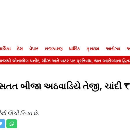
ાલિકા
દેશ
વેપાર
રાજકારણ
ધાર્મિક
ક્રાઇમ
આરોગ્ય
આ
ં સતત બીજા અઠવાડિયે તેજી, ચાંદી 
ૌથી ઊંચી કિંમત છે.