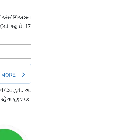
ેલર્સ એસોસિએશન
ંચી ગયું છે. 17
 રૂપિયા હતી. આ
પહેલા શુક્રવાર,