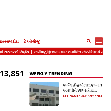
ંતરરાષ્ટ્રીય
ટેક્નોલોજી
₹13,851
WEEKLY TRENDING
કાર્યવાહી@બોટાદ: કુખ્યાત
આરોપીને VIP સુવિધા
આપતા બે કોન્સ્ટેબલ
ATALSAMACHAR DOT COM
સસ્પેન્ડ, જાણો વધુ