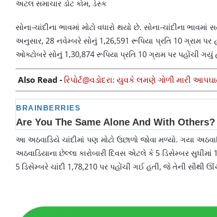
અટલ સમાચાર ડોટ કોમ, ડેસ્ક
સોના-ચાંદીના ભાવમાં મોટો વધારો થયો છે. સોના-ચાંદીના ભાવ
અનુસાર, 28 નવેમ્બરે સોનું 1,26,591 રૂપિયા પ્રતિ 10 ગ્રામ પર હ
ઓક્ટોબરે સોનું 1,30,874 રૂપિયા પ્રતિ 10 ગ્રામ પર પહોંચી ગયું હત
Also Read -
રિપોર્ટ@વડોદરા: યુવકે લમણે ગોળી મારી આપઘાતન
આ અઠવાડિયે ચાંદીમાં પણ મોટો ઉછાળો જોવા મળ્યો. ગયા અઠવાડિ
અઠવાડિયાના છેલ્લા કારોબારી દિવસ એટલે કે 5 ડિસેમ્બર સુધીમાં 
5 ડિસેમ્બરે ચાંદી 1,78,210 પર પહોંચી ગઈ હતી, જે તેની સૌથી ઊંચ