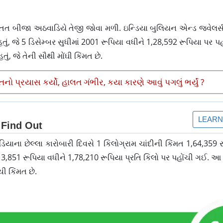
માં સતત બીજા અઠવાડિયે તેજી જોવા મળી. ઇન્ડિયા બુલિયન એન્ડ જ્વ
તું, જે 5 ડિસેમ્બર સુધીમાં 2001 રૂપિયા વધીને 1,28,592 રૂપિયા પર પહો
ું, જે તેની સૌથી મોંઘી કિંમત છે.
ો પ્રયાસ કર્યો, હાલત ગંભીર, કયા કારણે આવું પગલું ભર્યું ?
યાના છેલ્લા કારોબારી દિવસે 1 કિલોગ્રામ ચાંદીની કિંમત 1,64,359
13,851 રૂપિયા વધીને 1,78,210 રૂપિયા પ્રતિ કિલો પર પહોંચી ગઈ. આ 
ી કિંમત છે.