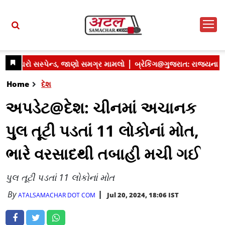
Home
દેશ
અપડેટ@દેશ: ચીનમાં અચાનક
પુલ તૂટી પડતાં 11 લોકોનાં મોત,
ભારે વરસાદથી તબાહી મચી ગઈ
પુલ તૂટી પડતાં 11 લોકોનાં મોત
By
Jul 20, 2024, 18:06 IST
ATALSAMACHAR DOT COM