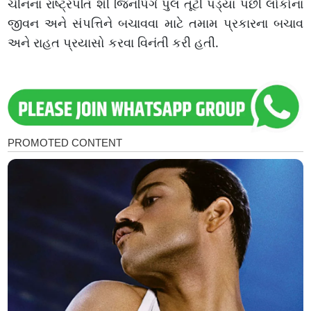
ચીનના રાષ્ટ્રપતિ શી જિનપિંગે પુલ તૂટી પડ્યા પછી લોકોના
જીવન અને સંપત્તિને બચાવવા માટે તમામ પ્રકારના બચાવ
અને રાહત પ્રયાસો કરવા વિનંતી કરી હતી.