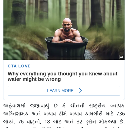
અહેવાલમાં જણાવાયું છે કે ચીનની રાષ્ટ્રીય વ્યાપક
અગ્નિશામક અને બચાવ ટીમે બચાવ કામગીરી માટે 736
લોકો, 76 વાહનો, 18 બોટ અને 32 ડ્રોન મોકલ્યા છે.