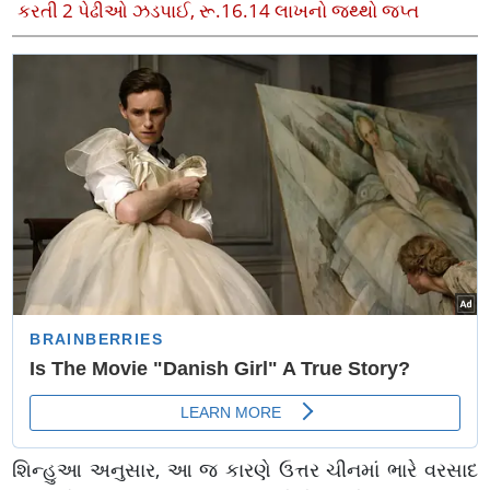
કરતી 2 પેઢીઓ ઝડપાઈ, રૂ.16.14 લાખનો જથ્થો જપ્ત
શિન્હુઆ અનુસાર, આ જ કારણે ઉત્તર ચીનમાં ભારે વરસાદ