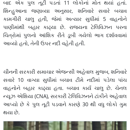
બાદ એક પુલ તૂટી પડતાં 11 લોકોનાં મોત થયાં હતાં.
શિન્હુઆના જણાવ્યા અનુસાર, શનિવારે સવારે બચાવ
કામગીરી ચાલુ હતી, જેમાં અત્યાર સુધીમાં 5 વાહનોને
પાણીમાંથી બહાર કાઢ્યા છે. રાજ્યના ટેલિવિઝન પરના
ચિત્રોમાં પુલનો આંશિક રીતે ડૂબી ગયેલો ભાગ દર્શાવવામાં
આવ્યો હતો, તેની ઉપર નદી વહેતી હતી.
ચીનની સરકારી સમાચાર એજન્સી અહેવાલ મુજબ, શનિવારે
સવારે 10 વાગ્યા સુધીમાં બચાવ ટીમે નદીમાં પડેલા પાંચ
વાહનોને બહાર કાઢ્યા હતા. બચાવ કાર્ય ચાલુ છે. ચેનલ
ન્યૂઝ એશિયા (CNA), સરકારી ટેલિવિઝનને ટાંકીને અહેવાલ
આપ્યો છે કે પુલ તૂટી પડવાને કારણે 30 થી વધુ લોકો ગુમ
થયા છે.