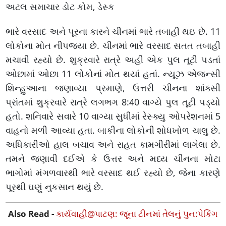
અટલ સમાચાર ડોટ કોમ, ડેસ્ક
ભારે વરસાદ અને પૂરના કારને ચીનમાં ભારે તબાહી થઇ છે. 11
લોકોના મોત નીપજ્યા છે. ચીનમાં ભારે વરસાદ સતત તબાહી
મચાવી રહ્યો છે. શુક્રવારે રાત્રે અહીં એક પુલ તૂટી પડતાં
ઓછામાં ઓછા 11 લોકોનાં મોત થયાં હતાં. ન્યૂઝ એજન્સી
શિન્હુઆના જણાવ્યા પ્રમાણે, ઉત્તરી ચીનના શાંક્સી
પ્રાંતમાં શુક્રવારે રાત્રે લગભગ 8:40 વાગ્યે પુલ તૂટી પડ્યો
હતો. શનિવારે સવારે 10 વાગ્યા સુધીમાં રેસ્ક્યુ ઓપરેશનમાં 5
વાહનો મળી આવ્યા હતા. બાકીના લોકોની શોધખોળ ચાલુ છે.
અધિકારીઓ હાલ બચાવ અને રાહત કામગીરીમાં લાગેલા છે.
તમને જણાવી દઈએ કે ઉત્તર અને મધ્ય ચીનના મોટા
ભાગોમાં મંગળવારથી ભારે વરસાદ થઈ રહ્યો છે, જેના કારણે
પૂરથી ઘણું નુકસાન થયું છે.
Also Read -
કાર્યવાહી@પાટણ: જૂના ટીનમાં તેલનું પુન:પેકિંગ