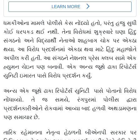
ધમકીઓના મામલે પોલીસે કેસ નોંધ્યો હતો, પરંતુ હજુ સુધી
કોઈ ધરપકડ થઈ નથી. તેના વિરોધમાં શુક્રવારે ઘણા હિંદુ
સંગઠનો અને વિદ્યાર્થી નેતાઓ શાહબાગ ચોક પર એકઠા
થયા. આ વિરોધ પ્રદર્શનમાં એકઠા થવા માટે હિંદુ મહાજોતે
અપીલ કરી હતી. આ સંગઠને નેશનલ પ્રેસ ક્લબ સામે એક
હ્યુમન ચેઇન પણ બનાવી. એક અન્ય જૂથે ઢાકા રિપોર્ટર્સ
યુનિટી ઇમારત પાસે વિરોધ પ્રદર્શન કર્યું.
અન્ય એક જૂથે ઢાકા રિપોર્ટર્સ યુનિટી પાસે પોતાનો વિરોધ
નોંધાવ્યો. તે જ સમયે, રંગપુરમાં પોલીસ દ્વારા
પ્રદર્શનકારીઓને રોકવામાં આવ્યા બાદ હળવી અથડામણના
પણ સમાચાર છે.
તારિક રહેમાનના નેતૃત્વ હેઠળની બીએનપી સરકાર પર