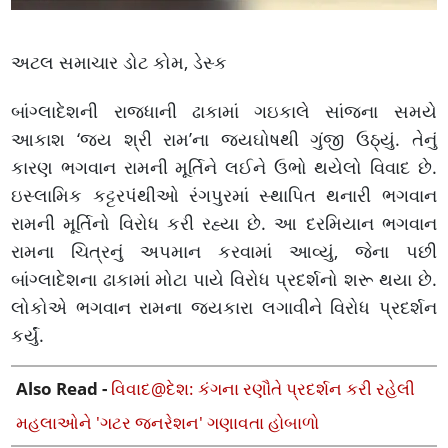
અટલ સમાચાર ડોટ કોમ, ડેસ્ક
બાંગ્લાદેશની રાજધાની ઢાકામાં ગઇકાલે સાંજના સમયે
આકાશ ‘જય શ્રી રામ’ના જયઘોષથી ગુંજી ઉઠ્યું. તેનું
કારણ ભગવાન રામની મૂર્તિને લઈને ઉભો થયેલો વિવાદ છે.
ઇસ્લામિક કટ્ટરપંથીઓ રંગપુરમાં સ્થાપિત થનારી ભગવાન
રામની મૂર્તિનો વિરોધ કરી રહ્યા છે. આ દરમિયાન ભગવાન
રામના ચિત્રનું અપમાન કરવામાં આવ્યું, જેના પછી
બાંગ્લાદેશના ઢાકામાં મોટા પાયે વિરોધ પ્રદર્શનો શરૂ થયા છે.
લોકોએ ભગવાન રામના જયકારા લગાવીને વિરોધ પ્રદર્શન
કર્યું.
Also Read -
વિવાદ@દેશ: કંગના રણૌતે પ્રદર્શન કરી રહેલી
મહલાઓને 'ગટર જનરેશન' ગણાવતા હોબાળો