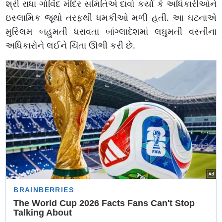
શ્રી રાધા ગોવિંદ મંદિર સમિતિએ દાવો કર્યો કે અધિકારીઓને
ઇસ્લામિક જૂથો તરફથી ધમકીઓ મળી હતી. આ ઘટનાએ
મુસ્લિમ બહુમતી ધરાવતા બાંગ્લાદેશમાં લઘુમતી વસ્તીના
અધિકારોને લઈને ચિંતા ઊભી કરી છે.