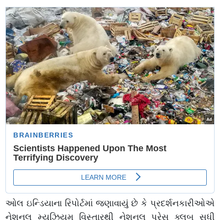
ઓલ ઇન્ડિયાના રિપોર્ટમાં જણાવાયું છે કે પ્રદર્શનકારીઓએ
નેશનલ મ્યુઝિયમ વિસ્તારથી નેશનલ પ્રેસ ક્લબ સુધી