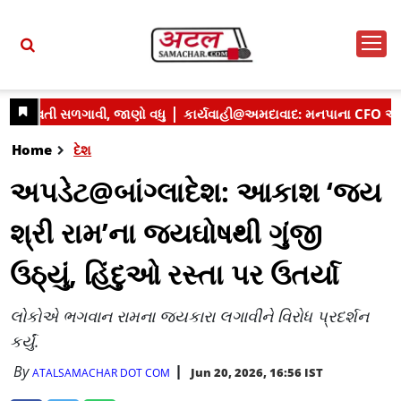
Home
દેશ
અપડેટ@બાંગ્લાદેશ: આકાશ ‘જય
શ્રી રામ’ના જયઘોષથી ગુંજી
ઉઠ્યું, હિંદુઓ રસ્તા પર ઉતર્યા
લોકોએ ભગવાન રામના જયકારા લગાવીને વિરોધ પ્રદર્શન
કર્યું.
By
Jun 20, 2026, 16:56 IST
ATALSAMACHAR DOT COM