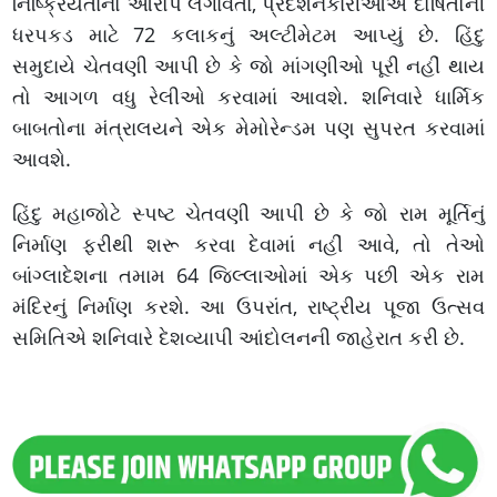
નિષ્ક્રિયતાનો આરોપ લગાવતા, પ્રદર્શનકારીઓએ દોષિતોની
ધરપકડ માટે 72 કલાકનું અલ્ટીમેટમ આપ્યું છે. હિંદુ
સમુદાયે ચેતવણી આપી છે કે જો માંગણીઓ પૂરી નહીં થાય
તો આગળ વધુ રેલીઓ કરવામાં આવશે. શનિવારે ધાર્મિક
બાબતોના મંત્રાલયને એક મેમોરેન્ડમ પણ સુપરત કરવામાં
આવશે.
હિંદુ મહાજોટે સ્પષ્ટ ચેતવણી આપી છે કે જો રામ મૂર્તિનું
નિર્માણ ફરીથી શરૂ કરવા દેવામાં નહીં આવે, તો તેઓ
બાંગ્લાદેશના તમામ 64 જિલ્લાઓમાં એક પછી એક રામ
મંદિરનું નિર્માણ કરશે. આ ઉપરાંત, રાષ્ટ્રીય પૂજા ઉત્સવ
સમિતિએ શનિવારે દેશવ્યાપી આંદોલનની જાહેરાત કરી છે.