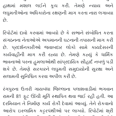
હાથમાં મશાલ લઈને કૂચ કરી. તેમણે ન્યાય અને
લઘુમતીઓના અધિકારોના રક્ષણની માગ કરતા નારા લગાવ્યા
છે.
રિપોર્ટમાં દાવો કરવામાં આવ્યો છે કે સભાને સંબોધિત કરતા
સંગઠનના નેતાઓએ અપમાનની ઘટનાની તપાસની માગ કરી
છે. પ્રદર્શનકારીઓ જવાબદાર લોકો સામે કાયદેસરની
કાર્યવાહીની માગ કરી રહ્યા છે. તેમણે કહ્યું કે ધાર્મિક
ભાવનાઓ પરના હુમલાઓથી સાંપ્રદાયિક સૌહાર્દ નબળું પડી
શકે છે. તેમણે સરકારને લઘુમતી સમુદાયોની સુરક્ષા અને
સલામતી સુનિશ્ચિત કરવા અપીલ કરી છે.
રંગપુરના ઉત્તરી ગાયબંધા જિલ્લાના પલાશવાડીમાં ભગવાન
રામની 81 ફૂટ ઊંચી મૂર્તિ સ્થાપિત થવા જઈ રહી હતી. આ
દરમિયાન તે નિર્માણ કાર્ય રોકી દેવામાં આવ્યું. તેને રોકવાનો
આરોપ ઇસ્લામિક કટ્ટરપંથીઓ પર લાગ્યો. રિપોર્ટમાં શ્રી