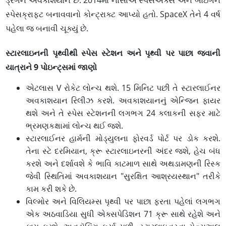
ડ્રેગન અવકાશયાન છે. 2014માં નાસાએ સ્પેસએક્સ અને બોઇંગને
સ્પેસક્રાફ્ટ બનાવવાનો કોન્ટ્રાક્ટ આપ્યો હતો. SpaceX તેને 4 વર્ષ
પહેલા જ બનાવી ચૂક્યું છે.
​​​​​સ્ટારલાઇનની પૃથ્વીથી સ્પેસ સ્ટેશન અને પૃથ્વી પર પાછા જવાની
યાત્રાને 9 પોઇન્ટ્સમાં જાણો
એટલાસ V રોકેટ લોન્ચ થશે. 15 મિનિટ પછી તે સ્ટારલાઈનર
અવકાશયાન રિલીઝ કરશે. અવકાશયાનનું એન્જિન ફાયર
થશે અને તે સ્પેસ સ્ટેશનની લગભગ 24 કલાકની સફર માટે
ભ્રમણકક્ષામાં લોન્ચ થઈ જશે.
સ્ટારલાઈનર હાર્મની મોડ્યુલના ફોરવર્ડ પોર્ટ પર ડોક કરશે.
તેના સ્ટે દરમિયાન, ક્રૂ સ્ટારલાઇનરની અંદર જશે, હેચ બંધ
કરશે અને દર્શાવશે કે ભાવિ કાટમાળ સાથે અથડામણની રિસ્ક
જેવી સ્થિતિમાં અવકાશયાન "સુરક્ષિત આશ્રયસ્થાન" તરીકે
કામ કરી શકે છે.
વિલ્મોર અને વિલિયમ્સ પૃથ્વી પર પાછા ફરતા પહેલાં લગભગ
એક અઠવાડિયા સુધી એક્સપેડિશન 71 ક્રૂ સાથે રહેશે અને