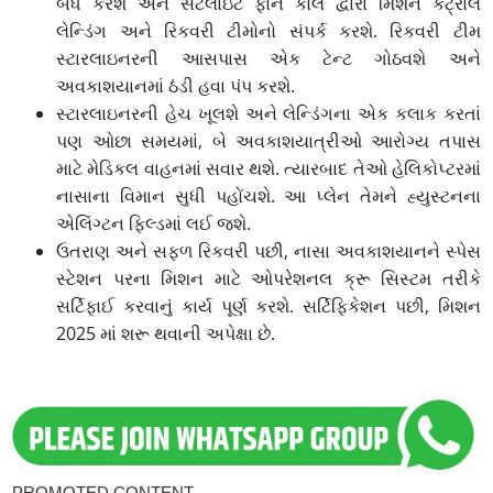
બંધ કરશે અને સેટેલાઇટ ફોન કોલ દ્વારા મિશન કંટ્રોલ
લેન્ડિંગ અને રિકવરી ટીમોનો સંપર્ક કરશે. રિકવરી ટીમ
સ્ટારલાઇનરની આસપાસ એક ટેન્ટ ગોઠવશે અને
અવકાશયાનમાં ઠંડી હવા પંપ કરશે.
સ્ટારલાઇનરની હેચ ખૂલશે અને લેન્ડિંગના એક કલાક કરતાં
પણ ઓછા સમયમાં, બે અવકાશયાત્રીઓ આરોગ્ય તપાસ
માટે મેડિકલ વાહનમાં સવાર થશે. ત્યારબાદ તેઓ હેલિકોપ્ટરમાં
નાસાના વિમાન સુધી પહોંચશે. આ પ્લેન તેમને હ્યુસ્ટનના
એલિંગ્ટન ફિલ્ડમાં લઈ જશે.
ઉતરાણ અને સફળ રિકવરી પછી, નાસા અવકાશયાનને સ્પેસ
સ્ટેશન પરના મિશન માટે ઓપરેશનલ ક્રૂ સિસ્ટમ તરીકે
સર્ટિફાઈ કરવાનું કાર્ય પૂર્ણ કરશે. સર્ટિફિકેશન પછી, મિશન
2025 માં શરૂ થવાની અપેક્ષા છે.