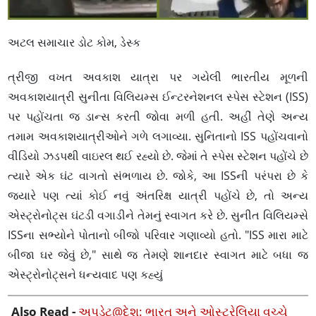
અટલ સમાચાર ડોટ કોમ, ડેસ્ક
ત્રીજી વખત અવકાશ યાત્રા પર ગયેલી ભારતીય મૂળની
અવકાશયાત્રી સુનીતા વિલિયમ્સ ઈન્ટરનેશનલ સ્પેસ સ્ટેશન (ISS)
પર પહોંચતા જ ડાન્સ કરતી જોવા મળી હતી. અહીં તેણે અન્ય
તમામ અવકાશયાત્રીઓને ગળે લગાવ્યા. સુનિતાનો ISS પહોંચવાનો
વીડિયો ઝડપથી વાઇરલ થઈ રહ્યો છે. જેમાં તે સ્પેસ સ્ટેશન પહોંચે છે
ત્યારે એક ઘંટ વાગતો સંભળાય છે. જોકે, આ ISSની પરંપરા છે કે
જ્યારે પણ ત્યાં કોઈ નવું અંતરિક્ષ યાત્રી પહોંચે છે, તો અન્ય
એસ્ટ્રોનોટ્સ ઘંટડી વગાડીને તેમનું સ્વાગત કરે છે. સુનીત વિલિયમ્સે
ISSના સભ્યોને પોતાનો બીજો પરિવાર ગણાવ્યો હતો. "ISS મારા માટે
બીજા ઘર જેવું છે," સાથે જ તેમણે શાનદાર સ્વાગત માટે બધા જ
એસ્ટ્રોનોટ્સને ધન્યવાદ પણ કહ્યું
Also Read -
અપડેટ@દેશ: ભારત અને ઓસ્ટ્રેલિયા વચ્ચે