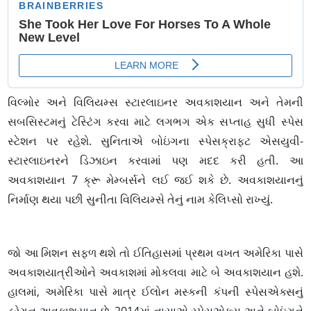
વિલ્મોર અને વિલિયમ્સ સ્ટારલાઇનર અવકાશયાન અને તેમની
સબસિસ્ટમનું ટેસ્ટિંગ કરવા માટે લગભગ એક સપ્તાહ સુધી સ્પેસ
સ્ટેશન પર રહેશે. સુનિતાએ બોઇંગના સ્પેસક્રાફ્ટ એસયુવી-
સ્ટારલાઇનરને ડિઝાઇન કરવામાં પણ મદદ કરી હતી. આ
અવકાશયાન 7 ક્રૂ મેમ્બર્સને લઈ જઈ શકે છે. અવકાશયાનનું
નિર્માણ થયા પછી સુનીતા વિલિયમ્સે તેનું નામ કેલિપ્સો રાખ્યું.
જો આ મિશન સફળ થશે તો ઈતિહાસમાં પ્રથમ વખત અમેરિકા પાસે
અવકાશયાત્રીઓને અવકાશમાં મોકલવા માટે બે અવકાશયાન હશે.
હાલમાં, અમેરિકા પાસે માત્ર ઈલોન મસ્કની કંપની સ્પેસએક્સનું