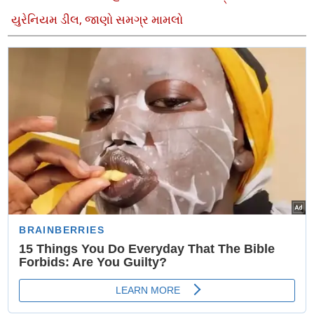
યુરેનિયમ ડીલ, જાણો સમગ્ર મામલો