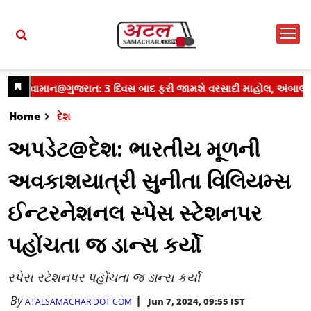
Home
દેશ
અપડેટ@દેશ: ભારતીય મૂળની
અવકાશયાત્રી સુનીતા વિલિયમ્સ
ઈન્ટરનેશનલ સ્પેસ સ્ટેશનપર
પહોંચતા જ ડાન્સ કર્યો
સ્પેસ સ્ટેશનપર પહોંચતા જ ડાન્સ કર્યો
By
Jun 7, 2024, 09:55 IST
ATALSAMACHAR DOT COM