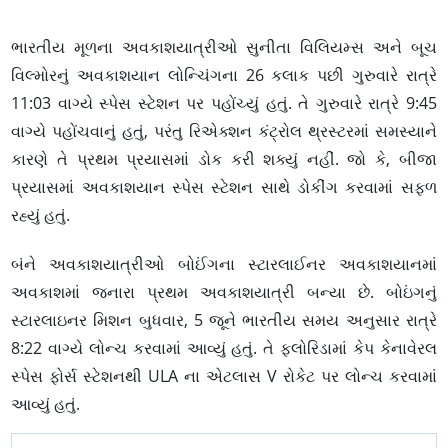
ભારતીય મૂળના અવકાશયાત્રીઓ સુનીતા વિલિયમ્સ અને બૂચ
વિલ્મોરનું અવકાશયાન લોન્ચિંગના 26 કલાક પછી ગુરુવારે રાત્રે
11:03 વાગ્યે સ્પેસ સ્ટેશન પર પહોંચ્યું હતું. તે ગુરુવારે રાત્રે 9:45
વાગ્યે પહોંચવાનું હતું, પરંતુ રિએક્શન કંટ્રોલ થ્રસ્ટરમાં સમસ્યાને
કારણે તે પ્રથમ પ્રયાસમાં ડોક કરી શક્યું નહીં. જો કે, બીજા
પ્રયાસમાં અવકાશયાન સ્પેસ સ્ટેશન સાથે ડોકીંગ કરવામાં સફળ
રહ્યું હતું.
બંને અવકાશયાત્રીઓ બોઈંગના સ્ટારલાઈનર અવકાશયાનમાં
અવકાશમાં જનારા પ્રથમ અવકાશયાત્રી બન્યા છે. બોઇંગનું
સ્ટારલાઇનર મિશન બુધવાર, 5 જૂને ભારતીય સમય અનુસાર રાત્રે
8:22 વાગ્યે લોન્ચ કરવામાં આવ્યું હતું. તે ફ્લોરિડામાં કેપ કેનાવેરલ
સ્પેસ ફોર્સ સ્ટેશનથી ULA ના એટલાસ V રોકેટ પર લોન્ચ કરવામાં
આવ્યું હતું.