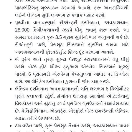
કામ કરશે. અનડૉકિંગ કર્યા પછી, સ્ટારલાઇનરના મેન્યુઅલ
પાયલોટિંગનું મૂલ્યાંકન કરવામાં આવશે. ક્રૂ અનડૉકિંગથી
લઈને લેન્ડિંગ સુધી લગભગ છ કલાક પસાર કરશે.
પૃથ્વીના વાતાવરણમાં રીએન્ટ્રી દરમિયાન, અવકાશયાન
28,000 કિમી/કલાકની ઝડપે ધીમું થવાનું શરૂ કરશે. આ
સમય દરમિયાન ક્રૂ 3.5 ગ્રામ સુધીનો ભાર અનુભવી શકે છે.
રીએન્ટ્રી પછી, પેરાશૂટ સિસ્ટમને સુરક્ષિત રાખવા માટે
અવકાશયાનની ફોરવર્ડ હીટ શિલ્ડ દૂર કરવામાં આવશે.
બે ડ્રેગ અને ત્રણ મુખ્ય પેરાશૂટ સ્ટારલાઇનરને વધુ ધીમું
કરશે. બેઝ હીટ શીલ્ડ ડ્યુઅલ એરબેગ સિસ્ટમને ખુલ્લું
પાડશે. 6 પ્રાયમરી એરબેગ્સ કેપ્સ્યુલના આધાર પર ડિપ્લોય
થશે. આ લેન્ડિંગ દરમિયાન કુશનની જેમ કામ કરશે.
લેન્ડિંગ દરમિયાન અવકાશયાનની ગતિ લગભગ 6 કિલોમીટર
પ્રતિ કલાકની રહેશે. સંભવિત ઉતરાણ સ્થળોમાં એરિઝોનાનું
વિલ્કોક્સ અને યુટાનું ડગવે પ્રોવિંગ ગ્રાઉન્ડનો સમાવેશ થાય
છે. કેલિફોર્નિયામાં એડવર્ડ્સ એરફોર્સ બેઝ ઇમર્જન્સી લેન્ડિંગ
સાઇટ તરીકે ઉપલબ્ધ છે.
ટચડાઉન પછી, ક્રૂ પેરાશૂટ તૈનાત કરશે, અવકાશયાન પાવર