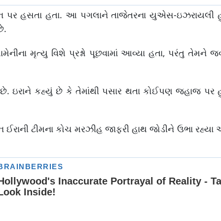
ૌન પર હસતા હતા. આ પગલાને તાજેતરના યુએસ-ઇઝરાયલી
ે.
ેનીના મૃત્યુ વિશે પ્રશ્નો પૂછવામાં આવ્યા હતા, પરંતુ તેમન
ી છે. ઇરાને કહ્યું છે કે તેમાંથી પસાર થતા કોઈપણ જહાજ પર 
ાન ઈરાની ટીમના કોચ મરઝીહ જાફરી હાથ જોડીને ઉભા રહ્યા