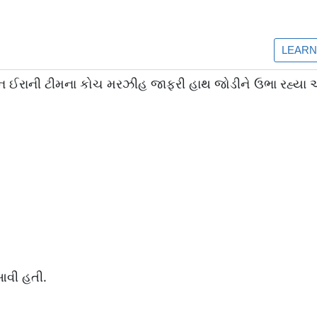
ાન ઈરાની ટીમના કોચ મરઝીહ જાફરી હાથ જોડીને ઉભા રહ્યા
 આવી હતી.