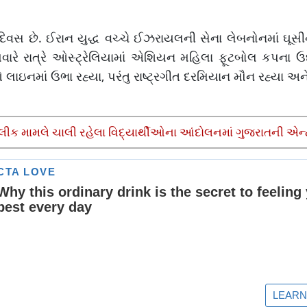
વસ છે. ઈરાન યુદ્ધ વચ્ચે ઈઝરાયલની સેના લેબનોનમાં ઘૂસીને
વારે રાત્રે ઓસ્ટ્રેલિયામાં એશિયન મહિલા ફૂટબોલ કપના ઉદ
ાડીઓ લાઇનમાં ઉભા રહ્યા, પરંતુ રાષ્ટ્રગીત દરમિયાન મૌન રહ્યા
ીક મામલે ચાલી રહેલા વિદ્યાર્થીઓના આંદોલનમાં ગુજરાતની એન્ટ