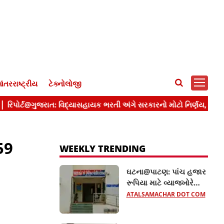
ંતરરાષ્ટ્રીય
ટેક્નોલોજી
59
WEEKLY TRENDING
ઘટના@પાટણ: પાંચ હજાર
રૂપિયા માટે વ્યાજખોરે
મહિલાને જીવતી સળગાવી,
ATALSAMACHAR DOT COM
જાણો વધુ