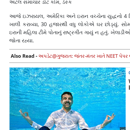
અટલ સમાચાર ડોટ કોમ, ડેસ્ક
આજે ઇઝરાયલ, અમેરિકા અને ઇરાન વચ્ચેના યુદ્ધનો 4 દિ
ખાલી કરાવ્યા, 30 હજારથી વધુ લોકોએ ઘર છોડ્યું. સોમ
ઇરાની મહિલા ટીમે પોતાનું રાષ્ટ્રગીત ગાયું ન હતું. ખેલ
જોતા રહ્યા.
Also Read -
અપડેટ@ગુજરાત: જંતર-મંતર ખાતે NEET પેપર લ