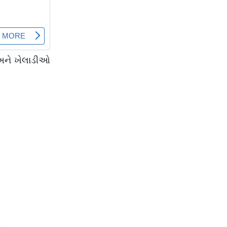
 અને ખેલાડીઓ