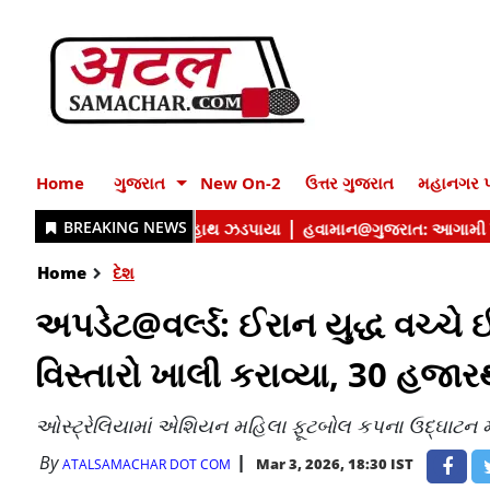
Home
ગુજરાત
New On-2
ઉત્તર ગુજરાત
મહાનગર પ
Home
દેશ
અપડેટ@વર્લ્ડ: ઈરાન યુદ્ધ વચ્ચ
વિસ્તારો ખાલી કરાવ્યા, 30 હજાર
ઓસ્ટ્રેલિયામાં એશિયન મહિલા ફૂટબોલ કપના ઉદ્ઘાટન મેચમાં
By
Mar 3, 2026, 18:30 IST
ATALSAMACHAR DOT COM