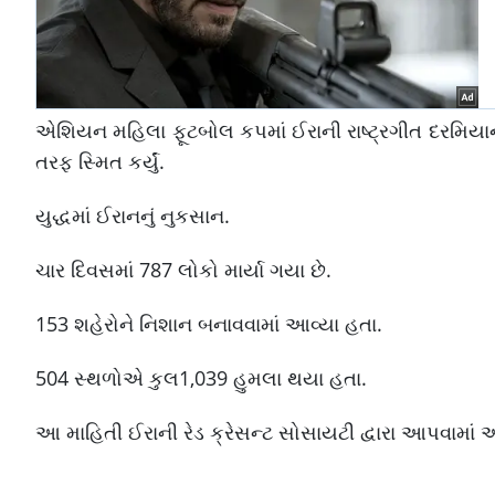
એશિયન મહિલા ફૂટબોલ કપમાં ઈરાની રાષ્ટ્રગીત દરમિય
તરફ સ્મિત કર્યું.
યુદ્ધમાં ઈરાનનું નુકસાન.
ચાર દિવસમાં 787 લોકો માર્યા ગયા છે.
153 શહેરોને નિશાન બનાવવામાં આવ્યા હતા.
504 સ્થળોએ કુલ1,039 હુમલા થયા હતા.
આ માહિતી ઈરાની રેડ ક્રેસન્ટ સોસાયટી દ્વારા આપવામાં