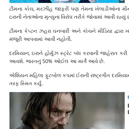
ટીમના કોચ, મરઝીહ જાફરી પણ તેમના ખેલાડીઓના મ
ઇરાની નેતાઓના મૃત્યુના વિરોધ તરીકે જોવામાં આવી રહ્યું છ
ટીમના કેપ્ટન ઝહરા ઘનબારી અને કોચને મીડિયા દ્વારા ખામ
મંજૂરી આપવામાં આવી નહોતી.
દરમિયાન, ઇરાને હોર્મુઝ સ્ટ્રેટ બંધ કરવાની જાહેરાત કર
આવશે. ભારતનું 50% ઓઈલ આ માર્ગે આવે છે.
એશિયન મહિલા ફૂટબોલ કપમાં ઈરાની રાષ્ટ્રગીત દરમિય
તરફ સ્મિત કર્યું.