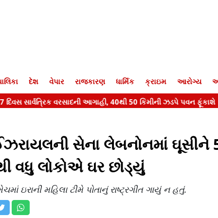
ાલિકા
દેશ
વેપાર
રાજકારણ
ધાર્મિક
ક્રાઇમ
આરોગ્ય
આ
ે ઈઝરાયલની સેના લેબનોનમાં ઘૂસીને 
થી વધુ લોકોએ ઘર છોડ્યું
 ઇરાની મહિલા ટીમે પોતાનું રાષ્ટ્રગીત ગાયું ન હતું.