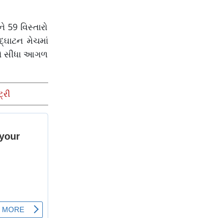
 59 વિસ્તારો
્ઘાટન મેચમાં
 અને સીધા આગળ
્રી