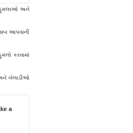
 હુમલાઓ અને
ે જવાબ આપવાની
હુમલો કરવામાં
 અને ખેલાડીઓ