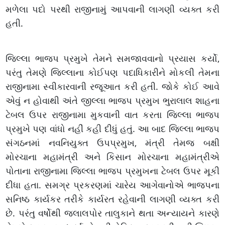
મળેલા પદો પરથી રાજીનામું આપવાની લાગણી વ્યક્ત કરી
હતી.
જિલ્લા ભાજપ પ્રમુખે તેમને સમજાવવાનો પ્રયાસ કર્યો,
પરંતુ તેમણે જિલ્લાના કોઈપણ પદાધિકારીને મોકલી તેમના
રાજીનામા સ્વીકારવાની રજૂઆત કરી હતી. જોકે કોઈ આવે
એવું ન હોવાથી અંતે જીલ્લા ભાજપ પ્રમુખ ભુરાલાલ શાહના
ટેબલ ઉપર રાજીનામા મુકવાની વાત કરતા જિલ્લા ભાજપ
પ્રમુખે પણ વાંધો નહીં કહી દીધું હતું. આ બાદ જિલ્લા ભાજપ
સંગઠનમાં નવનિયુક્ત ઉપપ્રમુખ, મંત્રી તેમજ બક્ષી
મોરચાના મહામંત્રી અને કિસાન મોરચાના મહામંત્રીએ
પોતાના રાજીનામા જિલ્લા ભાજપ પ્રમુખના ટેબલ ઉપર મૂકી
દીધા હતા. સમગ્ર પ્રકરણમાં ચારેય આગેવાનોએ ભાજપના
સનિષ્ઠ કાર્યકર તરીકે કાર્યરત રહેવાની લાગણી વ્યક્ત કરી
છે. પરંતુ વર્ષોથી જલાલપોર તાલુકાને થતા અન્યાયને કારણે