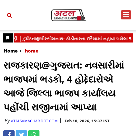
Home
home
રાજકારણ@ગુજરાત: નવસારીમાં
ભાજપમાં ભડકો, 4 હોદ્દેદારોએ
આજે જિલ્લા ભાજપ કાર્યાલય
પહોંચી રાજીનામાં આપ્યા
By
Feb 10, 2026, 15:37 IST
ATALSAMACHAR DOT COM