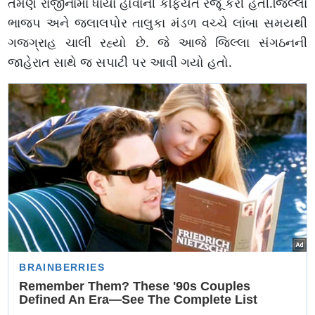
તેમણે રાજીનામા ધાર્યા હોવાની કેફિયત રજૂ કરી હતી.જિલ્લા
ભાજપ અને જલાલપોર તાલુકા મંડળ વચ્ચે લાંબા સમયથી
ગજગ્રાહ ચાલી રહ્યો છે. જે આજે જિલ્લા સંગઠનની
જાહેરાત સાથે જ સપાટી પર આવી ગયો હતો.