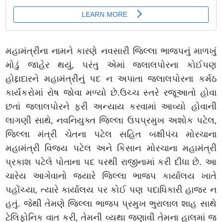
મહામંત્રીના નામને કારણે નવસારી જિલ્લા ભાજપનું માળખું
મોડું જાહેર થયું, પરંતુ એમાં જલાલપોરના કોઈપણ
હોદ્દાદારને મહામંત્રીનું પદ ન અપાતા જલાલપોરના કર્મઠ
કાર્યકરોમાં રોષ જોવા મળ્યો છે.ઉચ્ચ સ્તરે રજૂઆતો હોવા
છતાં જલાલપોરને ફરી અન્યાય કરવામાં આવ્યો હોવાની
લાગણી સાથે, નવનિયુક્ત જિલ્લા ઉપપ્રમુખ અશોક પટેલ,
જિલ્લા મંત્રી ચેતના પટેલ સહિત બક્ષીપંચ મોરચાના
મહામંત્રી વિજય પટેલ અને કિસાન મોરચાના મહામંત્રી
પ્રકાશ પટેલે પોતાના પદ પરથી રાજીનામાં કરી દીધા છે. આ
ચારેય આગેવાનો જ્યારે જિલ્લા ભાજપ કાર્યાલય ખાતે
પહોંચ્યા, ત્યારે કાર્યાલય પર કોઈ પણ પદાધિકારી હાજર ન
હતું. જેથી તેમણે જિલ્લા ભાજપ પ્રમુખ ભુરાલાલ શાહ સાથે
ટેલિફોનિક વાત કરી, તેમની વ્યથા જણાવી તેમના હાલમાં જ