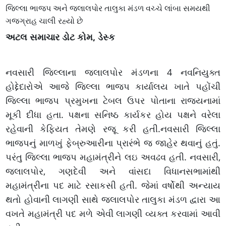
જિલ્લા ભાજપ અને જલાલપોર તાલુકા મંડળ વચ્ચે લાંબા સમયથી
ગજગ્રાહ ચાલી રહ્યો છે
અટલ સમાચાર ડોટ કોમ, ડેસ્ક
નવસારી જિલ્લાના જલાલપોર મંડળના 4 નવનિયુક્ત
હોદ્દેદારોએ આજે જિલ્લા ભાજપ કાર્યાલય ખાતે પહોંચી
જિલ્લા ભાજપ પ્રમુખના ટેબલ ઉપર પોતાના રાજ્યનામાં
મૂકી દીધા હતા. પક્ષના સનિષ્ઠ કાર્યકર હોય પક્ષને વરેલા
રહેવાની કેફિયત તેમણે રજૂ કરી હતી.નવસારી જિલ્લા
ભાજપનું માળખું ફેબ્રુઆરીના પ્રારંભે જ જાહેર થવાનું હતું.
પરંતુ જિલ્લા ભાજપ મહામંત્રીને લઇ અવઢવ હતી. નવસારી,
જલાલપોર, ગણદેવી અને વાંસદા વિધાનસભામાંથી
મહામંત્રીના પદ માટે રસાકસી હતી. જેમાં વર્ષોથી અન્યાય
થતો હોવાની લાગણી સાથે જલાલપોર તાલુકા મંડળ દ્વારા આ
વખતે મહામંત્રી પદ મળે એવી લાગણી વ્યક્ત કરવામાં આવી