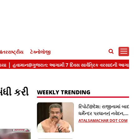
ંતરરાષ્ટ્રીય
ટેક્નોલોજી
ંધી કરી
WEEKLY TRENDING
રિપોર્ટ@દેશ: રાજીનામાં બાદ
ધર્મેન્દ્ર પ્રધાનનું નવેદન,
NEET વિવાદ અંગે શુ કહ્યું?
ATALSAMACHAR DOT COM
જાણો