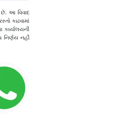
ો છે. આ વિવાદ
્તો કાઢવામાં
ા કાર્યાલયની
 નિર્ણય નહીં