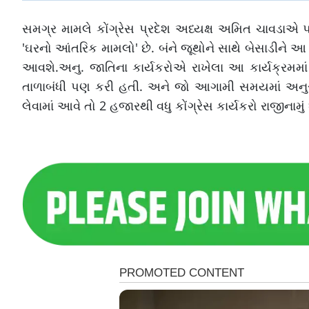
સમગ્ર મામલે કોંગ્રેસ પ્રદેશ અધ્યક્ષ અમિત ચાવડાએ પણ 
'ઘરનો આંતરિક મામલો' છે. બંને જૂથોને સાથે બેસાડીને
આવશે.અનુ. જાતિના કાર્યકરોએ રાખેલા આ કાર્યક્રમમાં
તાળાબંધી પણ કરી હતી. અને જો આગામી સમયમાં અનુસૂચ
લેવામાં આવે તો 2 હજારથી વધુ કોંગ્રેસ કાર્યકરો રાજીનામું ધ