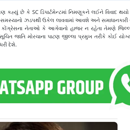
કહ્યું છે કે SC ડિપાર્ટમેન્ટમાં નિમણૂકને લઈને વિવાદ થય
 આ સમસ્યાનો ઝડપથી ઉકેલ લાવવામાં આવશે અને સમાધાનકારી રસ
 કોંગ્રેસના નેતાઓ કે આગેવાનો હાજર ન રહેતા તેમણે જિલ્લ
િત જાતિ મોરચાના પાટણ જીલ્લા પ્રમુખ તરીકે કોઈ યોગ્ય
રી દેશે.