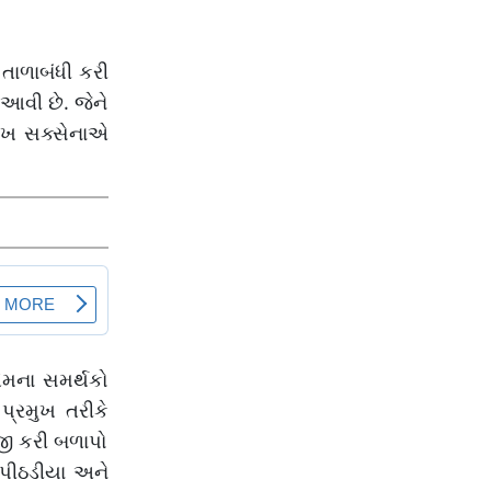
મોટી રાહત
 તાળાબંધી કરી
 આવી છે. જેને
મુખ સક્સેનાએ
ેમના સમર્થકો
પ્રમુખ તરીકે
જી કરી બળાપો
ર પીઠડીયા અને