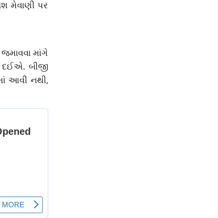
ેશ મેવાણી પર
 જમાવવા માંગે
ીં દઈએ. બીજી
ામાં આવી નથી,