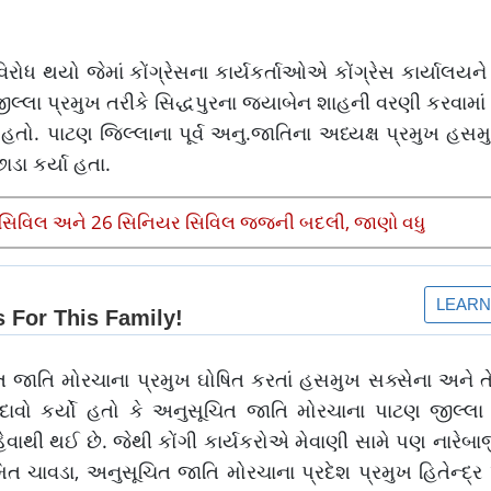
રોધ થયો જેમાં કોંગ્રેસના કાર્યકર્તાઓએ કોંગ્રેસ કાર્યાલયને
ીલ્લા પ્રમુખ તરીકે સિદ્ધપુરના જયાબેન શાહની વરણી કરવામાં
હતો. પાટણ જિલ્લાના પૂર્વ અનુ.જાતિના અધ્યક્ષ પ્રમુખ હસ
ડા કર્યા હતા.
, 63 સિવિલ અને 26 સિનિયર સિવિલ જજની બદલી, જાણો વધુ
ત જાતિ મોરચાના પ્રમુખ ઘોષિત કરતાં હસમુખ સક્સેના અને ત
 દાવો કર્યો હતો કે અનુસૂચિત જાતિ મોરચાના પાટણ જીલ્લા 
ેવાથી થઈ છે. જેથી કોંગી કાર્યકરોએ મેવાણી સામે પણ નારેબા
િત ચાવડા, અનુસૂચિત જાતિ મોરચાના પ્રદેશ પ્રમુખ હિતેન્દ્