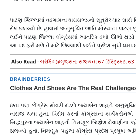
પાટણ જિલ્લામાં વડગામના ધારાસભ્યનો સૂત્રોચ્ચાર સાથે વિ
રોષ ઠાલવ્યો છે. હાલમાં અનુસૂચિત જાતિ મોરચાના પાટણ જ
લઈને પાટણ જિલ્લા કોંગ્રેસમાં આતંરિક ડખો ઊભો થયો 
આ પદ ફરી મળે તે માટે જિલ્લાથી લઈને પ્રદેશ સુધી ધમપછા
Also Read -
બ્રેકિંગ@ગુજરાત: રાજ્યના 67 ડિસ્ટ્રિક્ટ
છતાં પણ કોંગ્રેસ મોવડી મંડળે જયાબેન શાહને અનુસૂચિ
નારાજ થયા હતા. વિરોધ કરતાં કોંગ્રેસના કાર્યકરોનેએ
સિદ્ધપુરના જયાબેન શાહની નિમણૂક જિજ્ઞેશ મેવાણીના કહ
ઠાલવ્યો હતો. નિમણૂક પહેલા કોંગ્રેસ પ્રદેશ પ્રમુખ અમ