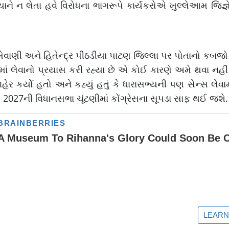
ને ન લેતા હવે વિરોધના ભાગરૂપે કાર્યકરોએ ખુલ્લેઆમ જિજ્ઞ
શ મેવાણી અને હિતેન્દ્ર પીઠડીયા પાટણ જિલ્લા પર પોતાનો કબજો
માં લેવાનો પ્રયાસ કરી રહ્યા છે એ કોઈ કારણે અમે થવા નહ
ેર કર્યો હતો અને કહ્યું હતું કે ધારાસભ્યની પણ સેન્સ લેવ
 2027ની વિધાનસભા ચૂંટણીમાં કોંગ્રેસના સૂપડા સાફ થઈ જશે.