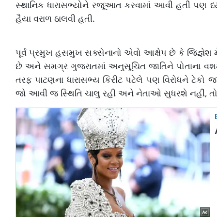
સ્થાનિક ધારાસભ્યોને રજૂઆત કરવામાં આવી હતી પણ ધ્યા
હૈયા વરાળ ઠાલવી હતી.
પૂર્વ પ્રમુખ હસમુખ સક્સેનાનો એવો આક્ષેપ છે કે જિજ્ઞે
છે અને સમગ્ર ગુજરાતમાં અનુસૂચિત જાતિને પોતાના વશ
તરફ પાટણના ધારાસભ્ય કિરીટ પટેલે પણ વિરોધને ટેકો જાહ
જો આવી જ સ્થિતિ ચાલુ રહી અને નેતાઓ સુધરશે નહીં, તો