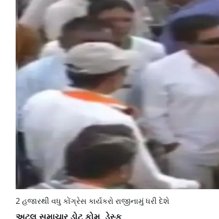
2 હજારથી વધુ કોંગ્રેસ કાર્યકરો રાજીનામું ધરી દેશે
અટલ સમાચાર ડોટ કોમ, ડેસ્ક