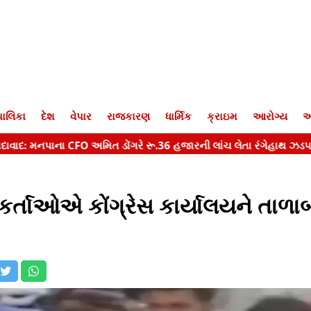
ાલિકા
દેશ
વેપાર
રાજકારણ
ધાર્મિક
ક્રાઇમ
આરોગ્ય
આ
કર્તાઓએ કોંગ્રેસ કાર્યાલયને તાળાબ