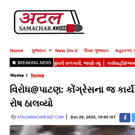
Home
ગુજરાત
New On-2
ઉત્તર ગુજરાત
મહાનગર પ
Home
home
વિરોધ@પાટણ: કોંગ્રેસના જ કાર્ય
રોષ ઠાલવ્યો
By
Dec 29, 2025, 19:05 IST
ATALSAMACHAR DOT COM