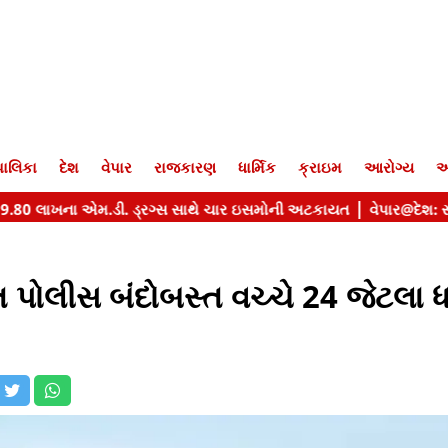
ાલિકા
દેશ
વેપાર
રાજકારણ
ધાર્મિક
ક્રાઇમ
આરોગ્ય
આ
ત પોલીસ બંદોબસ્ત વચ્ચે 24 જેટલા ધા