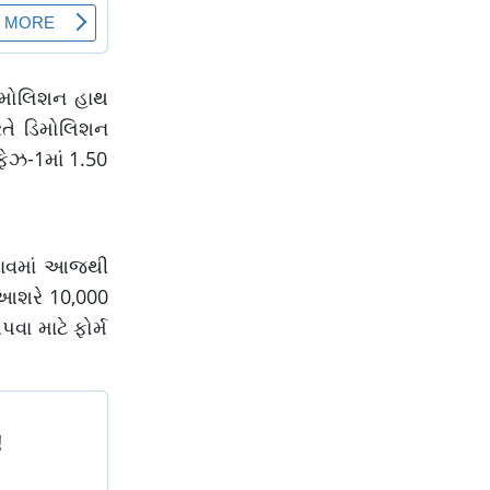
 ડિમોલિશન હાથ
રતે ડિમોલિશન
ફેઝ-1માં 1.50
તળાવમાં આજથી
 આશરે 10,000
વા માટે ફોર્મ