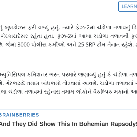
 બૂલડોઝર ફરી વળ્યું હતું. ત્યારે ફેઝ-2માં ચંડોળા તળાવનું
ીઓ ગેરકાયદેસર રહેતા હતા. ફેઝ-2માં આખા ચંડોળા તળાવની ફ
 છે. જેમાં 3000 પોલીસ કર્મીઓ અને 25 SRP ટીમ તૈનાત રહેશે. 
 મ્યુનિસિપલ કમિશનર ભરત પરમારે જણાવ્યું હતું કે ચંડોળા 
. ગેરકાયદે તમામ બાંધકામો તોડવામાં આવશે. ચંડોળા તળાવમાં
0 પહેલા ચંડોળા તળાવમાં રહેનારા તમામ લોકોને વૈકલ્પિક મકાનો આપ