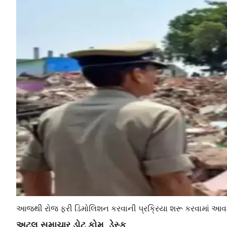
આજથી રોજ ફરી ડિમોલિશન કરવાની પ્રક્રિયા શરૂ કરવામાં આવશ
અટલ સમાચાર ડોટ કોમ, ડેસ્ક