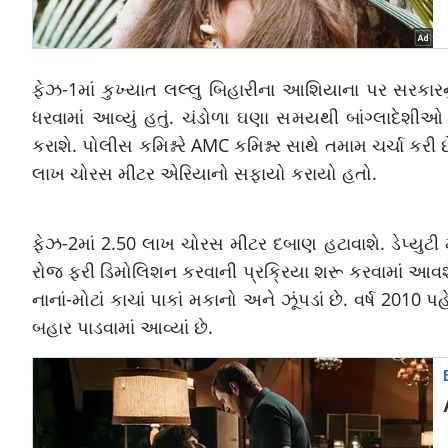
ફેઝ-1માં કુખ્યાત લલ્લુ બિહારીના આશિયાના પર સરકારનું
ધરવામાં આવ્યું હતું. ચંડોળા ઘણા સમયથી બાંગ્લાદેશ
કરાશે. પોલીસ કમિશ્નરે AMC કમિશ્નર સાથે તમામ ચર્ચા કરી
લાખ ચોરસ મીટર એરિયાનો સફાયો કરાયો હતો.
ફેઝ-2માં 2.50 લાખ ચોરસ મીટર દબાણ હટાવાશે. ડેપ્યુટી
રોજ ફરી ડિમોલિશન કરવાની પ્રક્રિયા શરૂ કરવામાં આવશે
નાનાં-મોટાં કાચાં પાકાં મકાનો અને ઝૂંપડાં છે. વર્ષ 201
બહાર પાડવામાં આવ્યાં છે.