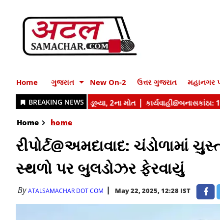
Home
ગુજરાત
New On-2
ઉત્તર ગુજરાત
મહાનગર પ
Home
home
રીપોર્ટ@અમદાવાદ: ચંડોળામાં ચુસ્
સ્થળો પર બુલડોઝર ફેરવાયું
By
May 22, 2025, 12:28 IST
ATALSAMACHAR DOT COM