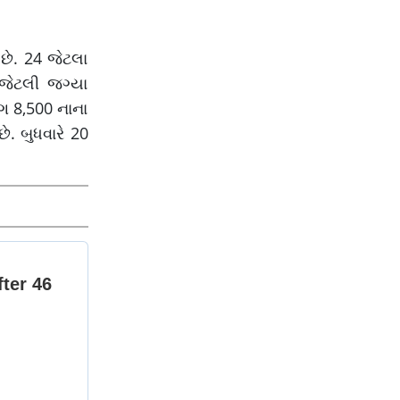
અમદાવાદમાં ઝાપટાં
વરસ્યાં
છે. 24 જેટલા
જેટલી જગ્યા
ગ 8,500 નાના
. બુધવારે 20