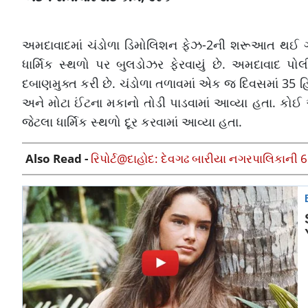
અમદાવાદમાં ચંડોળા ડિમોલિશન ફેઝ-2ની શરૂઆત થઈ ગઈ 
ધાર્મિક સ્થળો પર બુલડોઝર ફેરવાયું છે. અમદાવાદ
દબાણમુક્ત કરી છે. ચંડોળા તળાવમાં એક જ દિવસમાં 3
અને મોટા ઈંટના મકાનો તોડી પાડવામાં આવ્યા હતા. કોઈ 
જેટલા ધાર્મિક સ્થળો દૂર કરવામાં આવ્યા હતા.
Also Read -
રિપોર્ટ@દાહોદ: દેવગઢ બારીયા નગરપાલિકાની 6