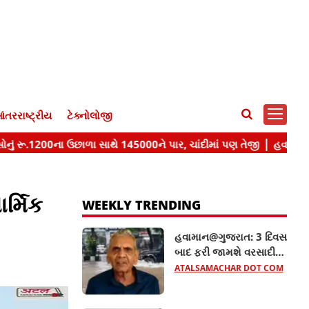
ંતરરાષ્ટ્રીય
ટેક્નોલોજી
ર્મિક
WEEKLY TRENDING
હવામાન@ગુજરાત: 3 દિવસ
બાદ ફરી જામશે વરસાદી
માહોલ, અંબાલાલ પટેલની
ATALSAMACHAR DOT COM
આગાહી