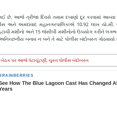
છે. આજે ત્રીજા દિવસે તમામ દબાણો દૂર કરવામાં આવ્યા 
 પોલીસ અને અમદાવાદ મહાનગરપાલિકાએ 10.92 લાખ ચો.મી. 
5 હિટાચી મશીનો અને 15 જેસીબી મશીનોનો ઉપયોગ કરીને લગભ
અનિચ્છનીય બનાવ ન બને તે માટે પોલીસ બંદોબસ્ત ગોઠવાયો છે
 બેઠક પર આજે પેટાચૂંટણી, ચુસ્ત પોલીસ બંદોબસ્ત