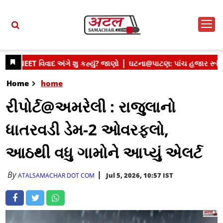
Home
home
રીપોર્ટ@અમરેલી : રાજુલાનો
ધાતરવડી ડેમ-2 ઓવરફ્લો,
આઠથી વધુ ગામોને આપ્યું એલર્ટ
By
Jul 5, 2026, 10:57 IST
ATALSAMACHAR DOT COM