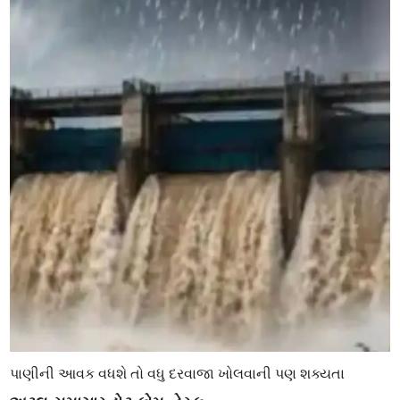
પાણીની આવક વધશે તો વધુ દરવાજા ખોલવાની પણ શક્યતા