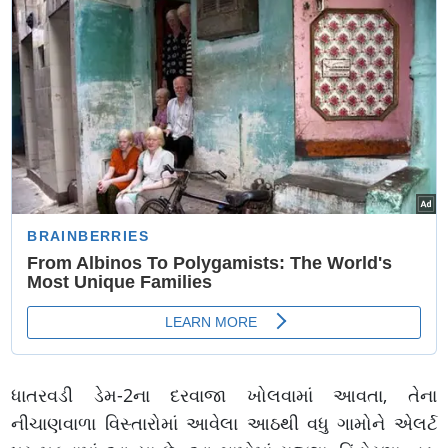
ધાતરવડી ડેમ-2ના દરવાજા ખોલવામાં આવતા, તેના
નીચાણવાળા વિસ્તારોમાં આવેલા આઠથી વધુ ગામોને એલર્ટ