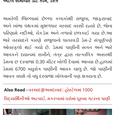
અટલ સમાચાર ડોટ કોમ, ડેસ્ક
અમરેલી જિલ્લામાં છેલ્લા કલાકોથી રાજુલા, જાફરાબાદ
અને ખાંભા પંથકમાં મુશળધાર વરસાદ વરસી રહ્યો છે, જેના
પરિણામે નદીઓ, ચેકડેમ અને તળાવો છલકાઈ ગયા છે.આ
ભારે વરસાદને કારણે રાજુલાનો ધાતરવડી ડેમ-2 સંપૂર્ણપણે
ઓવરફ્લો થઈ ગયો છે. ડેમમાં પાણીની સતત અને ભારે
આવકને ધ્યાનમાં રાખીને, તંત્ર દ્વારા તાત્કાલિક અસરથી
ડેમના છ દરવાજા 0.30 મીટર ખોલી દેવામાં આવ્યા છે.હાલમાં
ડેમમાં 6700 ક્યુસેક પાણીની આવક ચાલુ છે. જો પાણીની
આવક વધશે તો વધુ દરવાજા ખોલવાની પણ શક્યતા છે.
Also Read -
વરસાદ@અમદાવાદ: હોસ્ટેલમાં 1000
વિદ્યાર્થિનીઓ અટવાઈ, મકરબામાં ઘરોમાં ઘૂસ્યા ગટરના પાણી