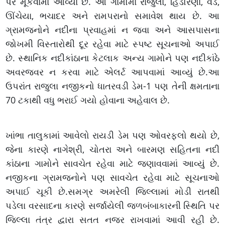
પર મૂકવામાં આવ્યા છે. આ ગામોમાં રાજુલા, હિંડોરણા, વડ,
ઊંચેયા, ભચાદર અને રામપરાનો સમાવેશ થાય છે. આ
ગ્રામજનોને નદીના પ્રવાહમાં ન જવા અને આસપાસના
જોખમી વિસ્તારોથી દૂર રહેવા માટે સ્પષ્ટ સૂચનાઓ અપાઈ
છે. સ્થાનિક નદીકાંઠાના કેટલાક અન્ય ગામોને પણ નદીકાંઠે
અવરજવર ન કરવા માટે એલર્ટ આપવામાં આવ્યું છે.આ
ઉપરાંત રાજુલા નજીકનો ધાતરવડી ડેમ-1 પણ તેની ક્ષમતાના
70 ટકાથી વધુ ભરાઈ ગયો હોવાના અહેવાલ છે.
ખાંભા તાલુકામાં આવેલો રાયડી ડેમ પણ ઓવરફ્લો થયો છે,
જેના કારણે નાગેશ્રી, ચોતરા અને બારમણ સહિતના નદી
કાંઠાના ગામોને સાવચેત રહેવા માટે જણાવવામાં આવ્યું છે.
નજીકના ગ્રામજનોને પણ સાવચેત રહેવા માટે સૂચનાઓ
અપાઈ ચૂકી છે.સમગ્ર અમરેલી જિલ્લામાં મોડી રાતથી
પડેલા વરસાદના કારણે સર્જાયેલી જળબંબાકારની સ્થિતિ પર
જિલ્લા તંત્ર દ્વારા સતત નજર રાખવામાં આવી રહી છે.