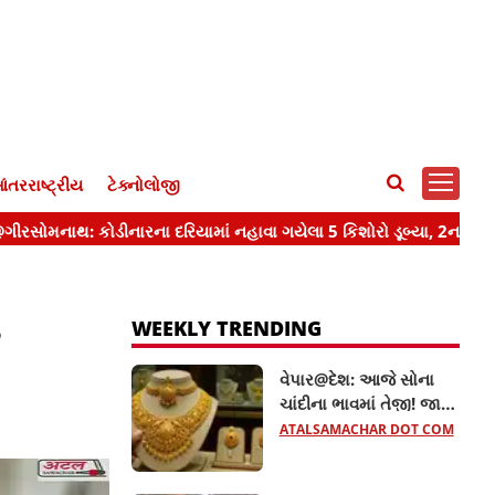
ંતરરાષ્ટ્રીય
ટેક્નોલોજી
ા
WEEKLY TRENDING
વેપાર@દેશ: આજે સોના
ચાંદીના ભાવમાં તેજી! જાણો
22 અને 24 કેરેટ સોનાનો
ATALSAMACHAR DOT COM
લેટેસ્ટ ભાવ