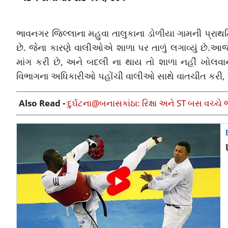
ભાવનગર જિલ્લાના મહુવા તાલુકાના ડોળીયા ગામની પ્રાથમ
છે. જેના કારણે વાલીઓએ શાળા પર તાળું લગાવ્યું છે.
માંગ કરી છે, અને બદલી ના થાય તો શાળા નહીં ખોલવા
વિભાગના અધિકારીઓ પહોંચી વાલીઓ સાથે વાતચીત કરી, પર
Also Read -
દુર્ઘટના@બનાસકાંઠા: રિક્ષા અને ST બસ વચ્ચે