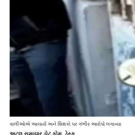
વાલીઓએ આચાર્ય અને શિક્ષકો પર ગંભીર આરોપો લગાવ્યા
અટલ સમાચાર ડોટ કોમ, ડેસ્ક