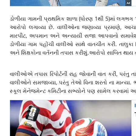
ડોળીયા ગામની પ્રાથમિક શાળા (ધોરણ 1થી 5)માં લગભગ 
આરોપો લગાવ્યા છે. વાલીઓના જણાવ્યા પ્રમાણે, આચાર્
મારપીટ, અપમાન અને અન્યાયી સજા આપવાનો સમાવેશ થ
ડોળીયા ગામ પહોંચી વાલીઓ સાથે વાતચીત કરી. તાલુકા
અને શિક્ષકોના વર્તનની તપાસ કરીશું.આરોપો સાબિત થાય 
વાલીઓએ તપાસ રિપોર્ટની રાહ જોવાની વાત કરી, પરંતુ તા
વાલીઓને સમજાવ્યા, પરંતુ તેઓ વિના શરતો ના માન્યા
સ્કૂલ મેનેજમેન્ટ કમિટીના સભ્યોને પણ સામેલ કરવામાં 