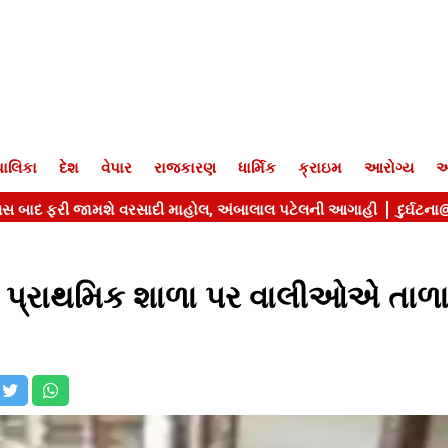
ાલિકા
દેશ
વેપાર
રાજકારણ
ધાર્મિક
ક્રાઇમ
આરોગ્ય
આ
ી પ્રાથમિક શાળા પર વાલીઓએ તાળ