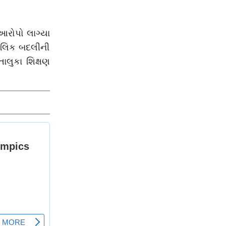
આરોપો લાગ્યા
કાલિક બદલીની
ાલુકા શિક્ષણ