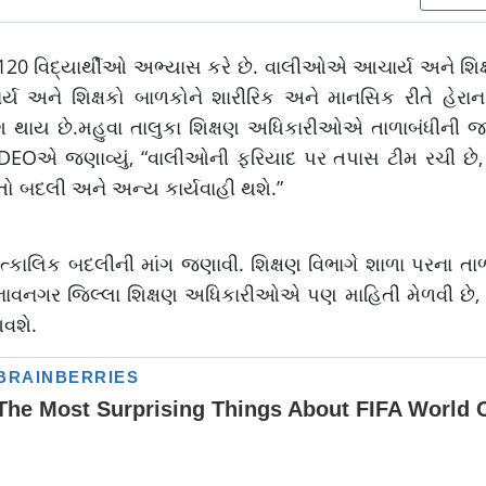
120 વિદ્યાર્થીઓ અભ્યાસ કરે છે. વાલીઓએ આચાર્ય અને શિક્
ય અને શિક્ષકો બાળકોને શારીરિક અને માનસિક રીતે હેરાન ક
ાય છે.મહુવા તાલુકા શિક્ષણ અધિકારીઓએ તાળાબંધીની જાણ
 DEOએ જણાવ્યું, “વાલીઓની ફરિયાદ પર તપાસ ટીમ રચી છે
તો બદલી અને અન્ય કાર્યવાહી થશે.”
ત્કાલિક બદલીની માંગ જણાવી. શિક્ષણ વિભાગે શાળા પરના તાળ
. ભાવનગર જિલ્લા શિક્ષણ અધિકારીઓએ પણ માહિતી મેળવી છે,
આવશે.