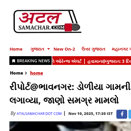
Home
ગુજરાત
New On-2
ઉત્તર ગુજરાત
મહાનગર પ
Home
home
રીપોર્ટ@ભાવનગર: ડોળીયા ગામન
લગાવ્યા, જાણો સમગ્ર મામલો
By
Nov 10, 2025, 17:30 IST
ATALSAMACHAR DOT COM