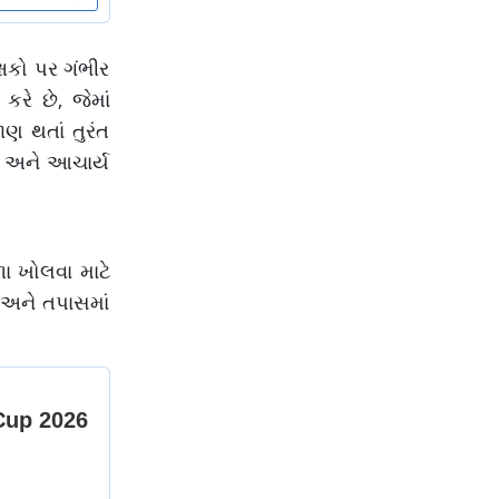
ષકો પર ગંભીર
રે છે, જેમાં
 થતાં તુરંત
, અને આચાર્ય
ા ખોલવા માટે
 અને તપાસમાં