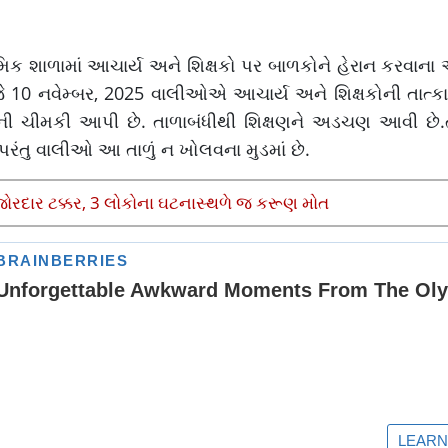
િક શાળામાં આચાર્ય અને શિક્ષકો પર બાળકોને હેરાન કરવાના 
આજે 10 નવેમ્બર, 2025 વાલીઓએ આચાર્ય અને શિક્ષકોની તાત્
ની ચીમકી આપી છે. તાળાબંધીથી શિક્ષણને અડચણ આવી છે.ત
ંતુ વાલીઓ આ તાળું ન ખોલવના મુડમાં છે.
 જોરદાર ટક્કર, 3 લોકોના ઘટનાસ્થળે જ કરૂણ મોત