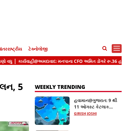
ંતરરાષ્ટ્રીય
ટેક્નોલોજી
્ખલન, 5
WEEKLY TRENDING
હવામાન@ગુજરાત: 9 થી
11 ઓગસ્ટ કેટલાક
જિલ્લાઓમાં ગાજવીજ
GIRISH JOSHI
સાથે વરસાદની આગાહી