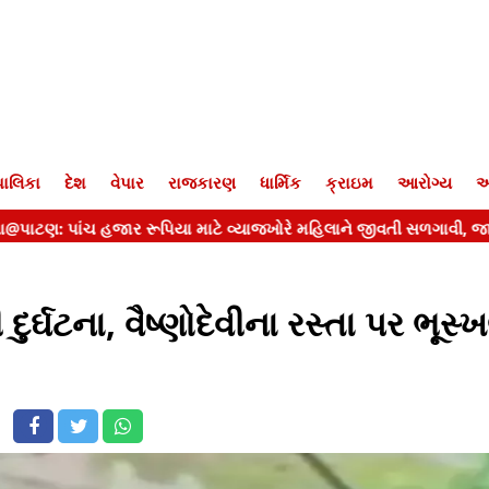
ાલિકા
દેશ
વેપાર
રાજકારણ
ધાર્મિક
ક્રાઇમ
આરોગ્ય
આ
ી દુર્ઘટના, વૈષ્ણોદેવીના રસ્તા પર ભૂસ