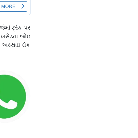
માં ટ્રેક પર
ળે ખસેડતા જોઇ
ાને અસ્થાઇ રોક