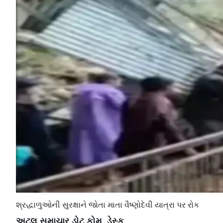
શ્રદ્ધાળુઓની સુરક્ષાને જોતા માતા વૈષ્ણોદેવી યાત્રા પર રોક
અટલ સમાચાર ડોટ કોમ, ડેસ્ક