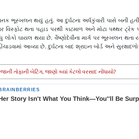
ચાનક ભૂસ્ખલન થયું હતું. આ દુર્ઘટના અર્ધકુંવારી પાસે બની હત
જોરદાર વિસ્ફોટ થતા પહાડ પરથી કાટમાળ અને મોટા પથ્થર ટ્રે
લોકો ઘાયલ થયા છે. વૈષ્ણોદેવીના માર્ગ પર ભૂસ્ખલન થતા યા
ચાડવામાં આવ્યા છે. દુર્ઘટના બાદ શ્રાઇન બોર્ડ અને સુરક્ષા
ાની તોફાની બેટિંગ, જાણો ક્યાં કેટલો વરસાદ નોંધાયો?