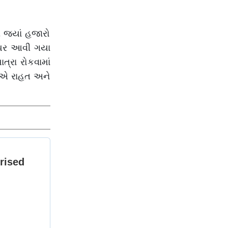
ફૂંકાશે
ી જ્યાં હજારો
ક પર આવી ગયા
ત્રા રોકવામાં
દળોએ રાહત અને