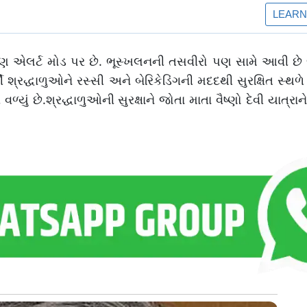
ણ એલર્ટ મોડ પર છે. ભૂસ્ખલનની તસવીરો પણ સામે આવી છે જે
ી શ્રદ્ધાળુઓને રસ્સી અને બેરિકેડિંગની મદદથી સુરક્ષિત સ્થ
વળ્યું છે.શ્રદ્ધાળુઓની સુરક્ષાને જોતા માતા વૈષ્ણો દેવી યાત્ર