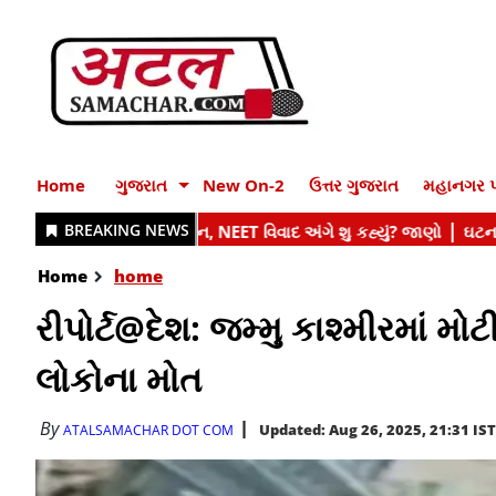
Home
ગુજરાત
New On-2
ઉત્તર ગુજરાત
મહાનગર પ
Home
home
રીપોર્ટ@દેશ: જમ્મુ કાશ્મીરમાં મોટ
લોકોના મોત
By
Updated: Aug 26, 2025, 21:31 IST
ATALSAMACHAR DOT COM