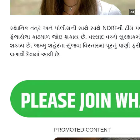
સ્થાનિક તંત્ર અને પોલીસની સાથે સાથે NDRFની ટીમ પ
ફેલાયેલા કાટમાળ જોઇ શકાય છે. વરસાદ વચ્ચે સુરક્ષાકર્મ
શકાય છે. જમ્મુ શહેરના સુંજવા વિસ્તારમાં પૂરનું પાણી ફરી 
લગાવી દેવામાં આવી છે.