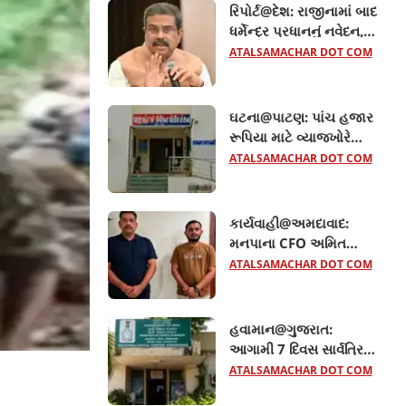
રિપોર્ટ@દેશ: રાજીનામાં બાદ
ધર્મેન્દ્ર પ્રધાનનું નવેદન,
NEET વિવાદ અંગે શુ કહ્યું?
ATALSAMACHAR DOT COM
જાણો
ઘટના@પાટણ: પાંચ હજાર
રૂપિયા માટે વ્યાજખોરે
મહિલાને જીવતી સળગાવી,
ATALSAMACHAR DOT COM
જાણો વધુ
કાર્યવાહી@અમદાવાદ:
મનપાના CFO અમિત
ડોંગરે રૂ.36 હજારની લાંચ
ATALSAMACHAR DOT COM
લેતા રંગેહાથ ઝડપાયા
હવામાન@ગુજરાત:
આગામી 7 દિવસ સાર્વત્રિક
વરસાદની આગાહી, 40થી
ATALSAMACHAR DOT COM
50 કિમીની ઝડપે પવન