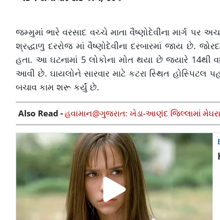
જમ્મુમાં ભારે વરસાદ વચ્ચે માતા વૈષ્ણોદેવીના માર્ગ પર અ
શ્રદ્ધાળુ દરરોજ માં વૈષ્ણોદેવીના દરબારમાં જાય છે. 
હતા. આ ઘટનામાં 5 લોકોના મોત થયા છે જ્યારે 14થી વધુ 
આવી છે. ઘાયલોને સારવાર માટે કટરા સ્થિત હોસ્પિટલ પહોં
બચાવ કામ શરૂ કર્યું છે.
Also Read -
હવામાન@ગુજરાત: ખેડા-આણંદ જિલ્લામાં મેઘરાજ