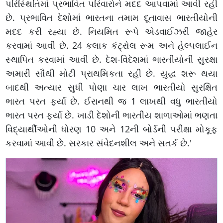
પરિસ્થિતિમાં પ્રભાવિત પરિવારોને મદદ આપવામાં આવી રહી
છે. પ્રભાવિત દેશોમાં ભારતના તમામ દૂતાવાસ ભારતીયોની
મદદ કરી રહ્યા છે. નિયમિત રૂપે એડવાઈઝરી જાહેર
કરવામાં આવી છે. 24 કલાક કંટ્રોલ રૂમ અને હેલ્પલાઈન
સ્થાપિત કરવામાં આવી છે. દેશ-વિદેશમાં ભારતીયોની સુરક્ષા
અમારી સૌથી મોટી પ્રાથમિકતા રહી છે. યુદ્ધ શરૂ થયા
બાદથી અત્યાર સુધી પોણા ચાર લાખ ભારતીયો સુરક્ષિત
ભારત પરત ફર્યા છે. ઈરાનથી જ 1 લાખથી વધુ ભારતીયો
ભારત પરત ફર્યા છે. ખાડી દેશોની ભારતીય શાળાઓમાં ભણતા
વિદ્યાર્થીઓની ધોરણ 10 અને 12ની બોર્ડની પરીક્ષા મોકૂફ
કરવામાં આવી છે. સરકાર સંવેદનશીલ અને સતર્ક છે.'