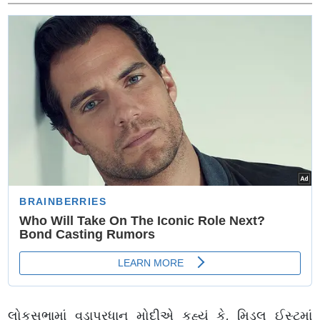
લોકસભામાં વડાપ્રધાન મોદીએ કહ્યું કે, મિડલ ઈસ્ટમાં