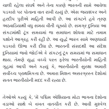
ચાલી રહેલા સંઘર્ષ અને તેના કારણે ભારતની સામે આવેલા
પડકારો પર પોતાના વાત રાખી રહ્યું છે. એસ જયશંકર અને
હરદીપ પુરીએ માહિતી આપી છે. આ સંગટને હવે ત્રણ
અઠવાડિયાથી વધુ સમય વીતી ચૂક્યો છે. સમગ્ર દુનિયા આ
સંકટમાંથી ટૂંક સમયમાં જ સમાધાન શોધવા માટે તમામ
પક્ષોને આગ્રહ કરી રહી છે. આ યુદ્ધે ભારત સામે અણધાર્યા
પડકારો ઊભા કરી દીધા છે. ભારતની સંસદથી આ સંદેશ
દુનિયામાં જવો જોઈએ કે સંકટનું ટૂંક સમયમાં જ સમાધાન
થાય. તેમણે યુદ્ધ વચ્ચે પરત ફરેલા ભારતીયોની માહિતી
ગૃહમાં આપી અને કહ્યું કે, ભારતીયોની સુરક્ષા અમારી
સર્વોચ્ચ પ્રાથમિકતા છે. અમારા મિશન અસરગ્રસ્ત દેશોમાં
સતત ભારતીયોની મદદ કરી રહ્યા છે.
તેઓએ કહ્યું કે, 'મેં પશ્ચિમ એશિયાના મોટા ભાગના દેશોના
વડાઓ સાથે બે વખત વાતચીત કરી છે. આવી મુશ્કેલ