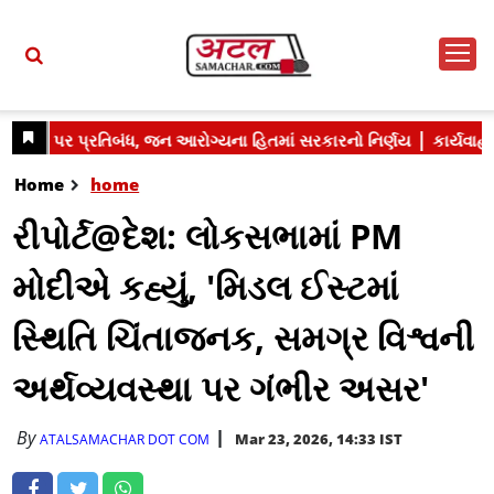
Home
home
રીપોર્ટ@દેશ: લોકસભામાં PM
મોદીએ કહ્યું, 'મિડલ ઈસ્ટમાં
સ્થિતિ ચિંતાજનક, સમગ્ર વિશ્વની
અર્થવ્યવસ્થા પર ગંભીર અસર'
By
Mar 23, 2026, 14:33 IST
ATALSAMACHAR DOT COM