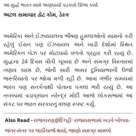
આ યુદ્ધે ભારત સામે અણધાર્યા પડકારો ઊભા કર્યા
અટલ સમાચાર ડોટ કોમ, ડેસ્ક
અમેરિકા અને ઈઝરાયલના ભીષણ હુમલાઓનો સામનો કરી
રહેલું ઈરાન પણ ઈઝરાયલ અને ખાડી દેશોમાં સ્થિત
અમેરિકન બેઝ પર મોટાપાયે વળતો પ્રહાર કરી રહ્યું છે.
યુદ્ધના 24 દિવસ વીતી ચૂક્યા છે અને સમગ્ર વિસ્તારમાં
તણાવ ચરમ છે, જેની સારી અસર દુનિયાભરની ઉર્જા
જરૂરિયાતો પર જોવા મળી રહી છે. આવા ગંભીર સમયમાં
ભારત પણ સતર્કતાથી પોતાના પગલાં ભરી રહ્યું છે. આ
તબક્કામાં વડાપ્રધાન નરેન્દ્ર મોદી આજે લોકસભામાં આ
સંકટ પર ભારત સરકારનું વલણ સ્પષ્ટ કર્યું.
Also Read -
રાજકારણ@દિલ્હીઃ રાજ્યસભામાં ખડગે બોલ્યા-
જંતર-મંતર પર લાઠીચાર્જ થયો, જાણો સમગ્ર મામલો