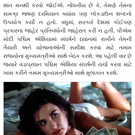
શાંત મનથી કરવો જોઈએ. નોંધનીય છે કે, તેમણે તેમના
સમગ્ર ભાષણ દરમિયાન ક્યાંય પણ લોકડાઉન શબ્દનો
ઉપયોગ કર્યો ન હતો. વધુમાં, સરકારે દેશમાં કોઈપણ
પ્રકારના જાહેર પ્રતિબંધોની જાહેરાત કરી ન હતી. પીએમ
મોદી પશ્ચિમ એશિયામાં સંઘર્ષને ધ્યાનમાં રાખીને તેમની
તૈયારી અને યોજનાઓની સમીક્ષા કરવા માટે તમામ
રાજ્યોના મુખ્યમંત્રીઓ સાથે બેઠક કરશે. આ પહેલી વાર છે
જ્યારે વડાપ્રધાન પશ્ચિમ એશિયા સંઘર્ષની ચર્ચા કરવા માટે
ખાસ કરીને તમામ મુખ્યમંત્રીઓ સાથે મુલાકાત કરશે.