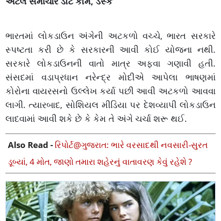
અટલ સમાચાર ડોટ કોમ, ડેસ્ક
ભારતમાં લોકડાઉન અંગેની અટકળો વચ્ચે, ભારત સરકારે
સ્પષ્ટતા કરી છે કે સરકારની આવી કોઈ યોજના નથી.
સરકારે લોકડાઉનની વાતો માત્ર અફવા ગણાવી હતી.
સંસદમાં વડાપ્રધાન નરેન્દ્ર મોદીએ આપેલા ભાષણમાં
કોરોના વાયરસનો ઉલ્લેખ કર્યા પછી આવી અટકળો આવવા
લાગી. ત્યારબાદ, સોશિયલ મીડિયા પર દેશવ્યાપી લોકડાઉન
લાદવામાં આવી શકે છે કે કેમ તે અંગે ચર્ચા શરૂ થઈ.
Also Read -
રિપોર્ટ@ગુજરાત: ભારે વરસાદથી નવસારી-સુરત
ડૂબ્યાં, 4 મોત, જાણો તમારા શહેરનું વાતાવરણ કેવું રહેશે ?