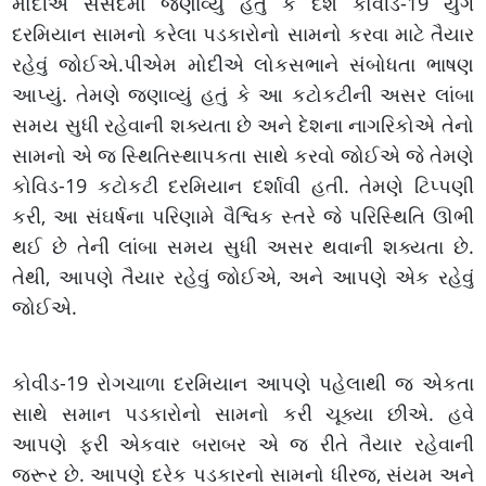
મોદીએ સંસદમાં જણાવ્યું હતું કે દેશે કોવીડ-19 યુગ
દરમિયાન સામનો કરેલા પડકારોનો સામનો કરવા માટે તૈયાર
રહેવું જોઈએ.પીએમ મોદીએ લોકસભાને સંબોધતા ભાષણ
આપ્યું. તેમણે જણાવ્યું હતું કે આ કટોકટીની અસર લાંબા
સમય સુધી રહેવાની શક્યતા છે અને દેશના નાગરિકોએ તેનો
સામનો એ જ સ્થિતિસ્થાપકતા સાથે કરવો જોઈએ જે તેમણે
કોવિડ-19 કટોકટી દરમિયાન દર્શાવી હતી. તેમણે ટિપ્પણી
કરી, આ સંઘર્ષના પરિણામે વૈશ્વિક સ્તરે જે પરિસ્થિતિ ઊભી
થઈ છે તેની લાંબા સમય સુધી અસર થવાની શક્યતા છે.
તેથી, આપણે તૈયાર રહેવું જોઈએ, અને આપણે એક રહેવું
જોઈએ.
કોવીડ-19 રોગચાળા દરમિયાન આપણે પહેલાથી જ એકતા
સાથે સમાન પડકારોનો સામનો કરી ચૂક્યા છીએ. હવે
આપણે ફરી એકવાર બરાબર એ જ રીતે તૈયાર રહેવાની
જરૂર છે. આપણે દરેક પડકારનો સામનો ધીરજ, સંયમ અને