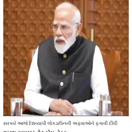
સરકારે આજે દેશવ્યાપી લોકડાઉનની અફવાઓને ફગાવી દીધી