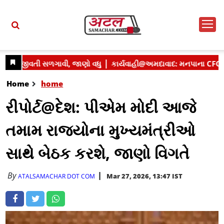
Home
home
રીપોર્ટ@દેશ: પીએમ મોદી આજે
તમામ રાજ્યોના મુખ્યમંત્રીઓ
સાથે બેઠક કરશે, જાણો વિગતે
By
Mar 27, 2026, 13:47 IST
ATALSAMACHAR DOT COM