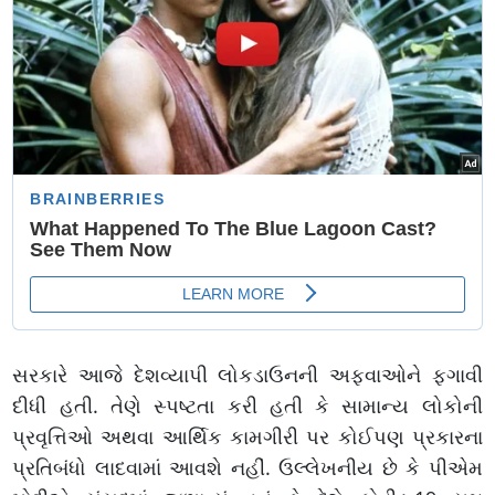
સરકારે આજે દેશવ્યાપી લોકડાઉનની અફવાઓને ફગાવી
દીધી હતી. તેણે સ્પષ્ટતા કરી હતી કે સામાન્ય લોકોની
પ્રવૃત્તિઓ અથવા આર્થિક કામગીરી પર કોઈપણ પ્રકારના
પ્રતિબંધો લાદવામાં આવશે નહીં. ઉલ્લેખનીય છે કે પીએમ