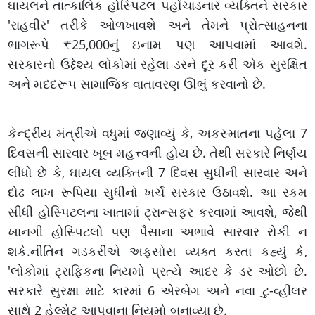
ઘાયલને તાત્કાલિક હોસ્પિટલ પહોંચાડનાર વ્યક્તિને સરકાર
'રાહવીર' તરીકે ઓળખાવશે અને તેમને પ્રોત્સાહનના
ભાગરૂપે ₹25,000નું ઇનામ પણ આપવામાં આવશે.
સરકારનો ઉદ્દેશ્ય લોકોમાં રહેલા ડરને દૂર કરી એક સુરક્ષિત
અને મદદરૂપ સામાજિક વાતાવરણ ઊભું કરવાનો છે.
કેન્દ્રીય મંત્રીએ વધુમાં જણાવ્યું કે, અકસ્માતના પહેલા 7
દિવસની સારવાર ખૂબ મહત્ત્વની હોય છે. તેથી સરકારે નિર્ણય
લીધો છે કે, ઘાયલ વ્યક્તિની 7 દિવસ સુધીની સારવાર અને
દોઢ લાખ રૂપિયા સુધીનો ખર્ચ સરકાર ઉઠાવશે. આ રકમ
સીધી હોસ્પિટલના ખાતામાં ટ્રાન્સફર કરવામાં આવશે, જેથી
ખાનગી હોસ્પિટલો પણ પૈસાના અભાવે સારવાર રોકી ન
શકે.નીતિન ગડકરીએ અફસોસ વ્યક્ત કરતા કહ્યું કે,
'લોકોમાં ટ્રાફિકના નિયમો પ્રત્યે આદર કે ડર ઓછો છે.
સરકારે સુરક્ષા માટે કારમાં 6 એરબેગ અને નવા ટુ-વ્હીલર
સાથે 2 હેલ્મેટ આપવાના નિયમો બનાવ્યા છે.