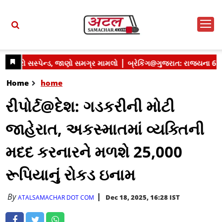
Home
home
રીપોર્ટ@દેશ: ગડકરીની મોટી
જાહેરાત, અકસ્માતમાં વ્યક્તિની
મદદ કરનારને મળશે 25,000
રૂપિયાનું રોકડ ઇનામ
By
Dec 18, 2025, 16:28 IST
ATALSAMACHAR DOT COM