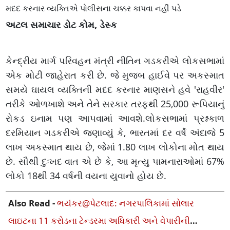
મદદ કરનાર વ્યક્તિએ પોલીસના ચક્કર કાપવા નહીં પડે
અટલ સમાચાર ડોટ કોમ, ડેસ્ક
કેન્દ્રીય માર્ગ પરિવહન મંત્રી નીતિન ગડકરીએ લોકસભામાં
એક મોટી જાહેરાત કરી છે. જે મુજબ હાઈવે પર અકસ્માત
સમયે ઘાયલ વ્યક્તિની મદદ કરનાર માણસને હવે 'રાહવીર'
તરીકે ઓળખાશે અને તેને સરકાર તરફથી 25,000 રૂપિયાનું
રોકડ ઇનામ પણ આપવામાં આવશે.લોકસભામાં પ્રશ્નકાળ
દરમિયાન ગડકરીએ જણાવ્યું કે, ભારતમાં દર વર્ષે અંદાજે 5
લાખ અકસ્માત થાય છે, જેમાં 1.80 લાખ લોકોના મોત થાય
છે. સૌથી દુઃખદ વાત એ છે કે, આ મૃત્યુ પામનારાઓમાં 67%
લોકો 18થી 34 વર્ષની વયના યુવાનો હોય છે.
Also Read -
ભયંકર@પેટલાદ: નગરપાલિકામાં સોલાર
લાઇટના 11 કરોડના ટેન્ડરમા અધિકારી અને વેપારીની