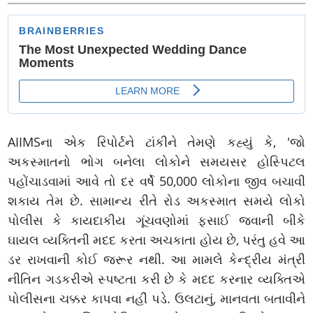
મિલીભગત, બેકાબૂ ભ્રષ્ટાચાર
AIIMSના એક રિપોર્ટને ટાંકીને તેમણે કહ્યું કે, 'જો
અકસ્માતનો ભોગ બનેલા લોકોને સમયસર હોસ્પિટલ
પહોંચાડવામાં આવે તો દર વર્ષે 50,000 લોકોના જીવ બચાવી
શકાય તેમ છે. સામાન્ય રીતે રોડ અકસ્માત સમયે લોકો
પોલીસ કે કાયદાકીય ગૂંચવણોમાં ફસાઈ જવાની બીકે
ઘાયલ વ્યક્તિની મદદ કરતા અચકાતા હોય છે, પરંતુ હવે આ
ડર રાખવાની કોઈ જરૂર નથી. આ મામલે કેન્દ્રીય મંત્રી
નીતિન ગડકરીએ સ્પષ્ટતા કરી છે કે મદદ કરનાર વ્યક્તિએ
પોલીસના ચક્કર કાપવા નહીં પડે. ઉલટાનું, માનવતા બતાવીને